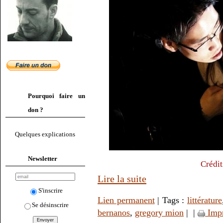
Pourquoi faire un
don ?
Quelques explications
Newsletter
Crédit
Lire la suite
S'inscrire
Lien permanent
| Tags :
littérature
Se désinscrire
bernanos
,
gregory mion
|
|
Imp