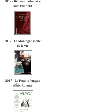
2017 - Kënga e dashurisë e
Judë Iskariotit
2017 - La Montagne morte
de la vie
2017 - Le Paradis français
d'Éric Rohmer