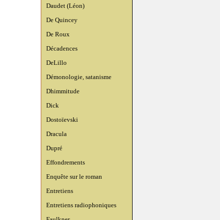
Daudet (Léon)
De Quincey
De Roux
Décadences
DeLillo
Démonologie, satanisme
Dhimmitude
Dick
Dostoïevski
Dracula
Dupré
Effondrements
Enquête sur le roman
Entretiens
Entretiens radiophoniques
Faulkner