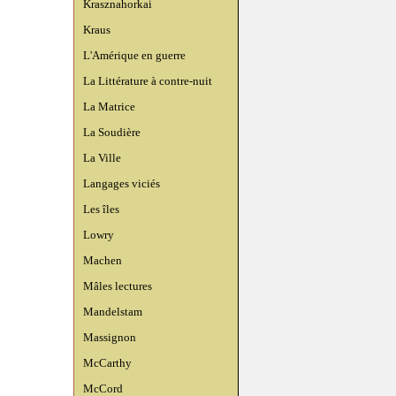
Krasznahorkai
Kraus
L'Amérique en guerre
La Littérature à contre-nuit
La Matrice
La Soudière
La Ville
Langages viciés
Les îles
Lowry
Machen
Mâles lectures
Mandelstam
Massignon
McCarthy
McCord