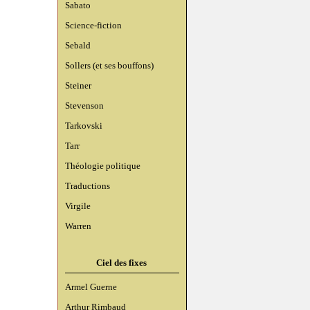
Sabato
Science-fiction
Sebald
Sollers (et ses bouffons)
Steiner
Stevenson
Tarkovski
Tarr
Théologie politique
Traductions
Virgile
Warren
Ciel des fixes
Armel Guerne
Arthur Rimbaud