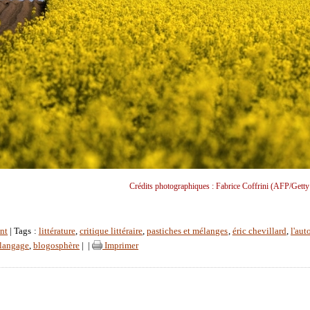
Crédits photographiques : Fabrice Coffrini (AFP/Getty
nt
| Tags :
littérature
,
critique littéraire
,
pastiches et mélanges
,
éric chevillard
,
l'auto
langage
,
blogosphère
|
|
Imprimer