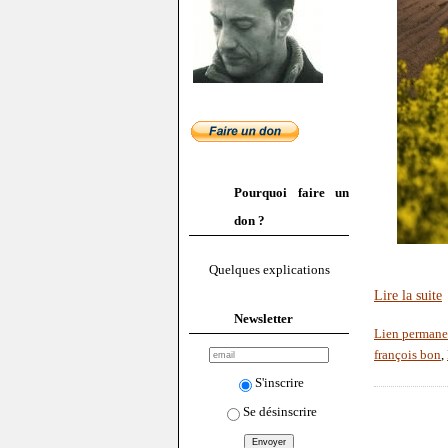
Pourquoi faire un
don ?
Quelques explications
Lire la suite
Newsletter
Lien permane
françois bon
,
S'inscrire
Se désinscrire