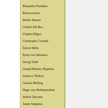
Benjamin Fondane
Bonaventura
Botho Strauss
Charles Du Bos
Charles Péguy
Christophe Colomb
Ernest Hello
Ernst von Salomon
Georg Trakl
Gerard Manley Hopkins
Gustave Thibon
Gustaw Herling
Hugo von Hofmannsthal
Isidore Ducasse
Jaime Semprun