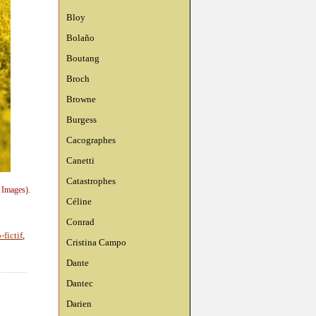
Bloy
Bolaño
Boutang
Broch
Browne
Burgess
Cacographes
Canetti
Catastrophes
 Images).
Céline
Conrad
-fictif
,
Cristina Campo
Dante
Dantec
Darien