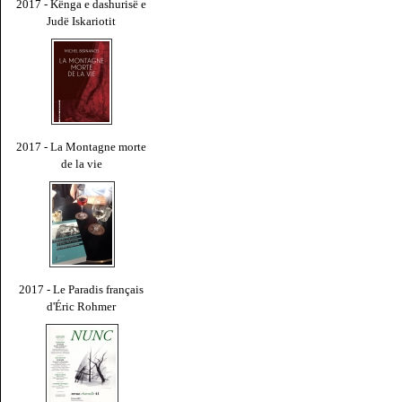
2017 - Kënga e dashurisë e
Judë Iskariotit
2017 - La Montagne morte
de la vie
2017 - Le Paradis français
d'Éric Rohmer