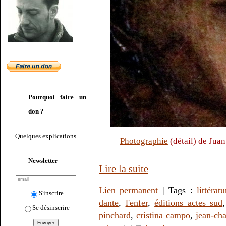
Pourquoi faire un
don ?
Quelques explications
Photographie
(détail) de Juan
Newsletter
Lire la suite
Lien permanent
| Tags :
littératu
S'inscrire
dante
,
l'enfer
,
éditions actes sud
Se désinscrire
pinchard
,
cristina campo
,
jean-cha