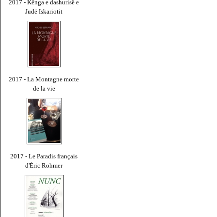
2017 - Kënga e dashurisë e
Judë Iskariotit
2017 - La Montagne morte
de la vie
2017 - Le Paradis français
d'Éric Rohmer