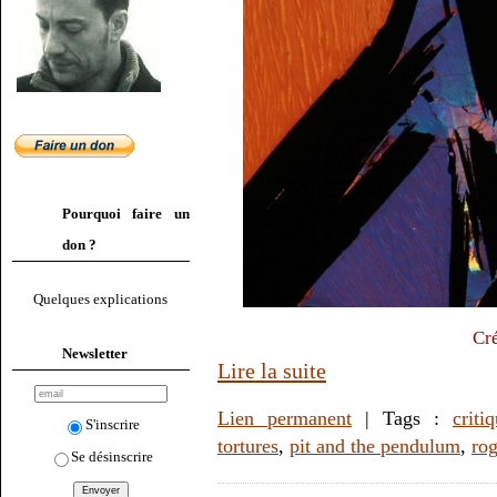
Pourquoi faire un
don ?
Quelques explications
Cré
Newsletter
Lire la suite
Lien permanent
| Tags :
criti
S'inscrire
tortures
,
pit and the pendulum
,
ro
Se désinscrire