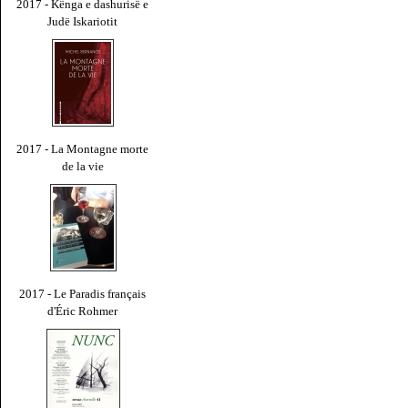
2017 - Kënga e dashurisë e
Judë Iskariotit
2017 - La Montagne morte
de la vie
2017 - Le Paradis français
d'Éric Rohmer