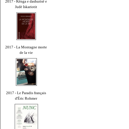
2017 - Kënga e dashurisë e
Judë Iskariotit
2017 - La Montagne morte
de la vie
2017 - Le Paradis français
d'Éric Rohmer