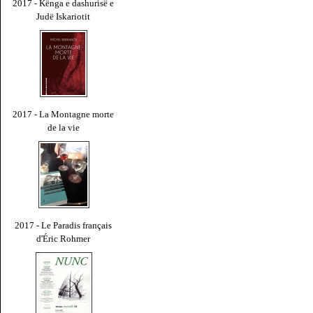
2017 - Kënga e dashurisë e
Judë Iskariotit
2017 - La Montagne morte
de la vie
2017 - Le Paradis français
d'Éric Rohmer