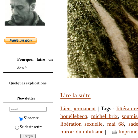
Pourquoi faire un
don ?
Quelques explications
Lire la suite
Newsletter
Lien permanent
| Tags :
littérature
houellebecq
,
michel brix
,
soumis
S'inscrire
libération sexuelle
,
mai 68
,
sad
Se désinscrire
miroir du nihilisme
|
|
Imprime