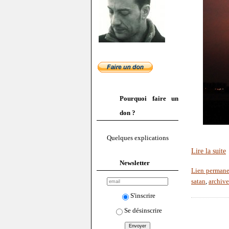
Pourquoi faire un
don ?
Quelques explications
Lire la suite
Newsletter
Lien permane
satan
,
archive
S'inscrire
Se désinscrire