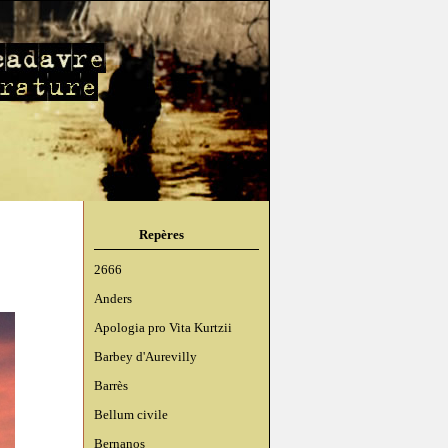
Repères
2666
Anders
Apologia pro Vita Kurtzii
Barbey d'Aurevilly
Barrès
Bellum civile
Bernanos