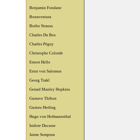
Benjamin Fondane
Bonaventura
Botho Strauss
Charles Du Bos
Charles Péguy
Christophe Colomb
Ernest Hello
Ernst von Salomon
Georg Trakl
Gerard Manley Hopkins
Gustave Thibon
Gustaw Herling
Hugo von Hofmannsthal
Isidore Ducasse
Jaime Semprun