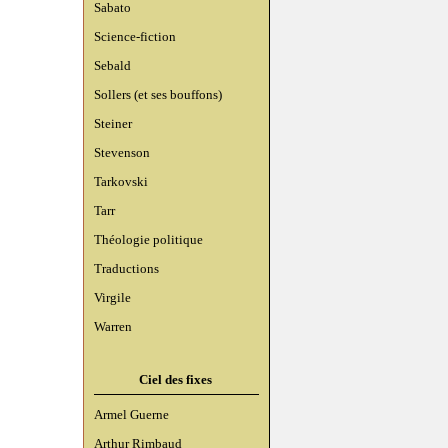
Sabato
Science-fiction
Sebald
Sollers (et ses bouffons)
Steiner
Stevenson
Tarkovski
Tarr
Théologie politique
Traductions
Virgile
Warren
Ciel des fixes
Armel Guerne
Arthur Rimbaud