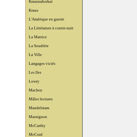
Krasznahorkai
Kraus
L'Amérique en guerre
La Littérature à contre-nuit
La Matrice
La Soudière
La Ville
Langages viciés
Les îles
Lowry
Machen
Mâles lectures
Mandelstam
Massignon
McCarthy
McCord