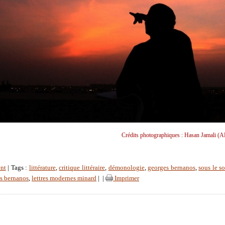
Crédits photographiques : Hasan Jamali (A
nt
| Tags :
littérature
,
critique littéraire
,
démonologie
,
georges bernanos
,
sous le so
s bernanos
,
lettres modernes minard
|
|
Imprimer