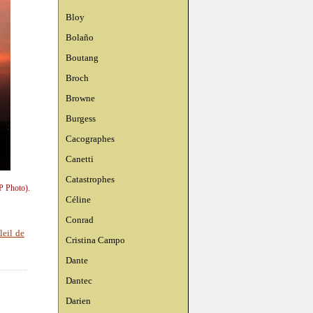
Bloy
Bolaño
Boutang
Broch
Browne
Burgess
Cacographes
Canetti
Catastrophes
P Photo).
Céline
Conrad
leil de
Cristina Campo
Dante
Dantec
Darien