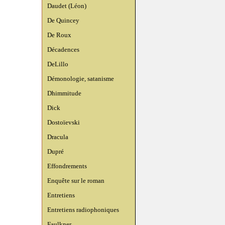
Daudet (Léon)
De Quincey
De Roux
Décadences
DeLillo
Démonologie, satanisme
Dhimmitude
Dick
Dostoïevski
Dracula
Dupré
Effondrements
Enquête sur le roman
Entretiens
Entretiens radiophoniques
Faulkner