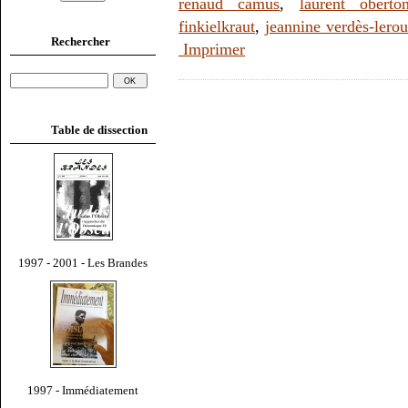
renaud camus
,
laurent oberto
finkielkraut
,
jeannine verdès-lero
Rechercher
Imprimer
Table de dissection
1997 - 2001 - Les Brandes
1997 - Immédiatement