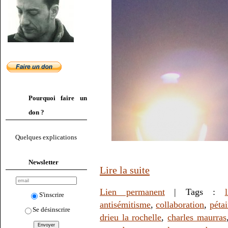
Pourquoi faire un
don ?
Quelques explications
Newsletter
Lire la suite
Lien permanent
| Tags :
S'inscrire
antisémitisme
,
collaboration
,
péta
Se désinscrire
drieu la rochelle
,
charles maurras