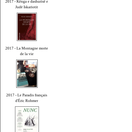
2017 - Kënga e dashurisë e
Judë Iskariotit
2017 - La Montagne morte
de la vie
2017 - Le Paradis français
d'Éric Rohmer