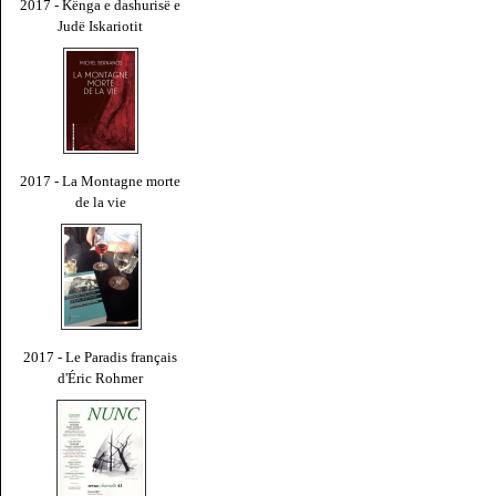
2017 - Kënga e dashurisë e
Judë Iskariotit
2017 - La Montagne morte
de la vie
2017 - Le Paradis français
d'Éric Rohmer