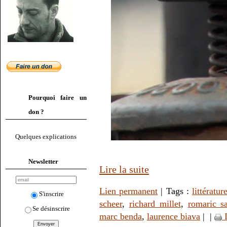
Pourquoi faire un
don ?
Quelques explications
Newsletter
Lire la suite
Lien permanent
| Tags :
littératur
S'inscrire
scheer
,
richard millet
,
romaric s
Se désinscrire
marc benda
,
laurence biava
|
|
I