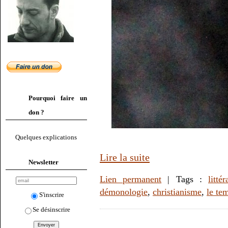
Pourquoi faire un
don ?
Quelques explications
Lire la suite
Newsletter
Lien permanent
| Tags :
littér
démonologie
,
christianisme
,
le te
S'inscrire
Se désinscrire