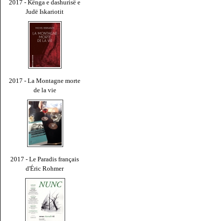
2017 - Kënga e dashurisë e
Judë Iskariotit
2017 - La Montagne morte
de la vie
2017 - Le Paradis français
d'Éric Rohmer