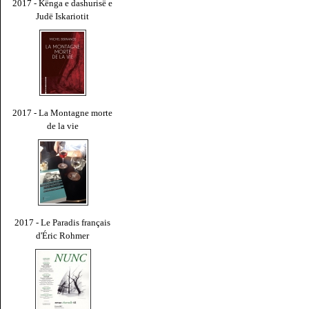
2017 - Kënga e dashurisë e
Judë Iskariotit
2017 - La Montagne morte
de la vie
2017 - Le Paradis français
d'Éric Rohmer