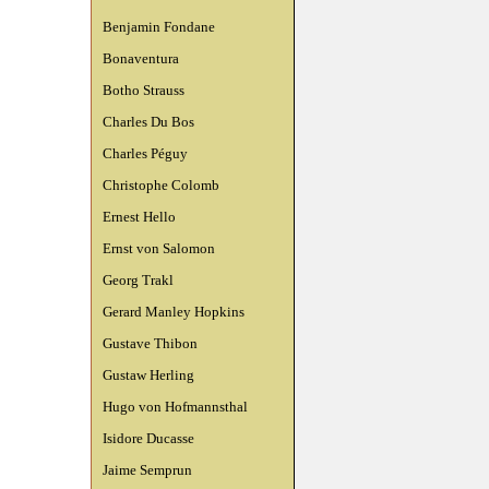
Benjamin Fondane
Bonaventura
Botho Strauss
Charles Du Bos
Charles Péguy
Christophe Colomb
Ernest Hello
Ernst von Salomon
Georg Trakl
Gerard Manley Hopkins
Gustave Thibon
Gustaw Herling
Hugo von Hofmannsthal
Isidore Ducasse
Jaime Semprun