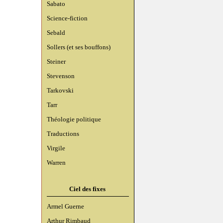
Sabato
Science-fiction
Sebald
Sollers (et ses bouffons)
Steiner
Stevenson
Tarkovski
Tarr
Théologie politique
Traductions
Virgile
Warren
Ciel des fixes
Armel Guerne
Arthur Rimbaud