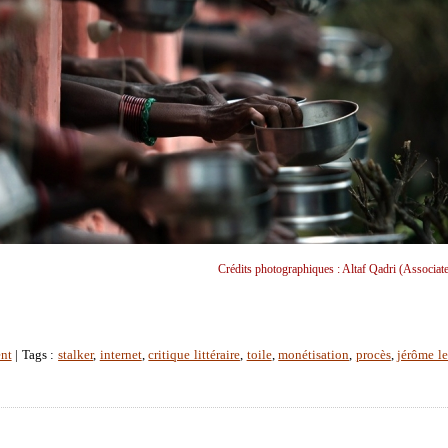
Crédits photographiques : Altaf Qadri (Associate
nt
| Tags :
stalker
,
internet
,
critique littéraire
,
toile
,
monétisation
,
procès
,
jérôme l