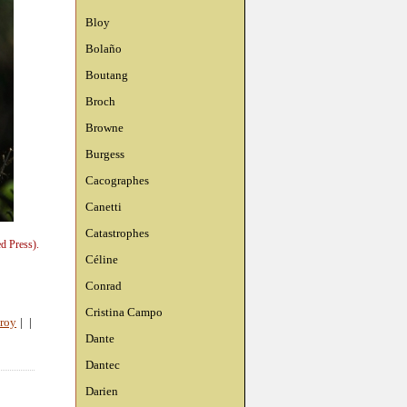
Bloy
Bolaño
Boutang
Broch
Browne
Burgess
Cacographes
Canetti
Catastrophes
d Press).
Céline
Conrad
Cristina Campo
eroy
|
|
Dante
Dantec
Darien