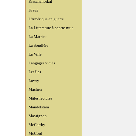
Krasznahorkai
Kraus
L'Amérique en guerre
La Littérature à contre-nuit
La Matrice
La Soudière
La Ville
Langages viciés
Les îles
Lowry
Machen
Mâles lectures
Mandelstam
Massignon
McCarthy
McCord