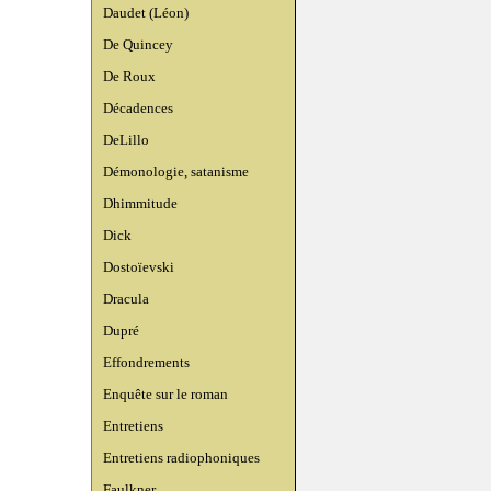
Daudet (Léon)
De Quincey
De Roux
Décadences
DeLillo
Démonologie, satanisme
Dhimmitude
Dick
Dostoïevski
Dracula
Dupré
Effondrements
Enquête sur le roman
Entretiens
Entretiens radiophoniques
Faulkner