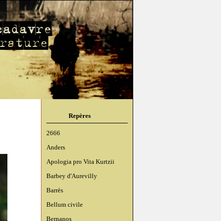
Repères
2666
Anders
Apologia pro Vita Kurtzii
Barbey d'Aurevilly
Barrès
Bellum civile
Bernanos