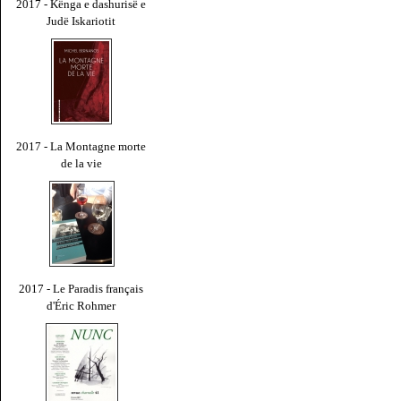
2017 - Kënga e dashurisë e
Judë Iskariotit
2017 - La Montagne morte
de la vie
2017 - Le Paradis français
d'Éric Rohmer