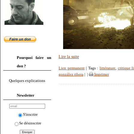
Lire la suite
Pourquoi faire un
don ?
Lien permanent
| Tags :
littérature
,
critique li
gonzález ribera
|
|
Imprimer
Quelques explications
Newsletter
S'inscrire
Se désinscrire