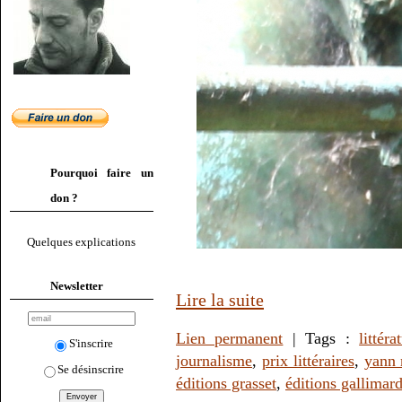
Pourquoi faire un
don ?
Quelques explications
Newsletter
Lire la suite
Lien permanent
| Tags :
littéra
S'inscrire
journalisme
,
prix littéraires
,
yann
Se désinscrire
éditions grasset
,
éditions gallimar