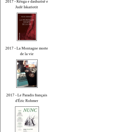
2017 - Kënga e dashurisë e
Judë Iskariotit
2017 - La Montagne morte
de la vie
2017 - Le Paradis français
d'Éric Rohmer