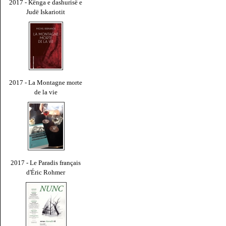
2017 - Kënga e dashurisë e
Judë Iskariotit
2017 - La Montagne morte
de la vie
2017 - Le Paradis français
d'Éric Rohmer