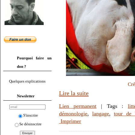
Pourquoi faire un
don ?
Quelques explications
Cré
Lire la suite
Newsletter
Lien permanent
| Tags :
lit
démonologie
,
langage
,
tour de 
S'inscrire
Imprimer
Se désinscrire