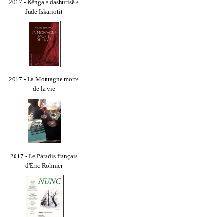
2017 - Kënga e dashurisë e
Judë Iskariotit
2017 - La Montagne morte
de la vie
2017 - Le Paradis français
d'Éric Rohmer