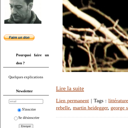
Pourquoi faire un
don ?
Quelques explications
Lire la suite
Newsletter
Lien permanent
| Tags :
littératur
rebelle
,
martin heidegger
,
george s
S'inscrire
Se désinscrire