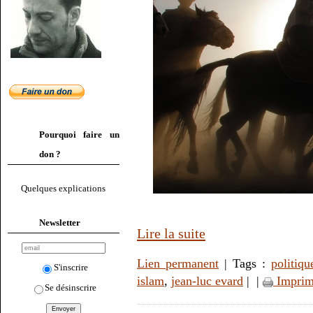
Pourquoi faire un
don ?
Quelques explications
Newsletter
Lire la suite
Lien permanent
| Tags :
politiqu
S'inscrire
islam
,
jean-luc evard
|
|
Imprim
Se désinscrire