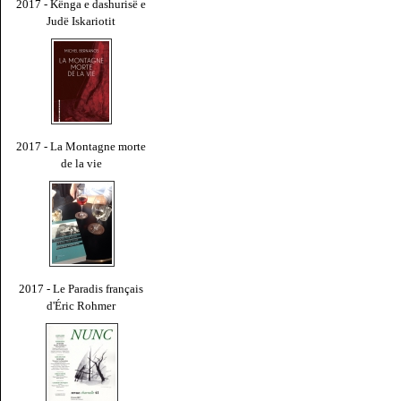
2017 - Kënga e dashurisë e
Judë Iskariotit
2017 - La Montagne morte
de la vie
2017 - Le Paradis français
d'Éric Rohmer