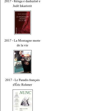
2017 - Kënga e dashurisë e
Judë Iskariotit
2017 - La Montagne morte
de la vie
2017 - Le Paradis français
d'Éric Rohmer