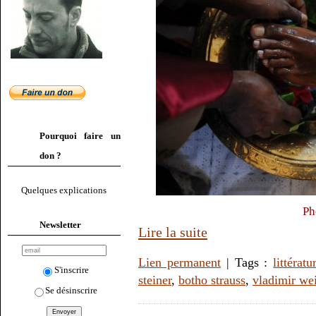
Pourquoi faire un
don ?
Quelques explications
Ph
Newsletter
Lire la suite
Lien permanent
| Tags :
littératu
S'inscrire
steiner
,
botho strauss
,
vladimir we
Se désinscrire