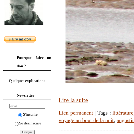
Pourquoi faire un
don ?
Quelques explications
Newsletter
Lire la suite
Lien permanent
| Tags :
littérature
S'inscrire
voyage au bout de la nuit
,
augusti
Se désinscrire