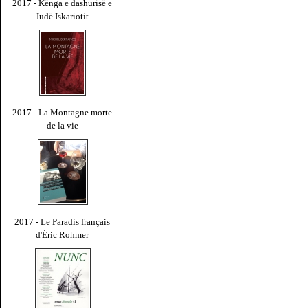
2017 - Kënga e dashurisë e
Judë Iskariotit
2017 - La Montagne morte
de la vie
2017 - Le Paradis français
d'Éric Rohmer