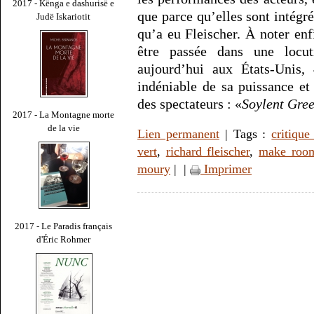
2017 - Kënga e dashurisë e
que parce qu’elles sont intégr
Judë Iskariotit
qu’a eu Fleischer. À noter enf
être passée dans une locut
aujourd’hui aux États-Unis, 
indéniable de sa puissance et
des spectateurs : «
Soylent Gre
2017 - La Montagne morte
de la vie
Lien permanent
| Tags :
critiqu
vert
,
richard fleischer
,
make roo
moury
|
|
Imprimer
2017 - Le Paradis français
d'Éric Rohmer