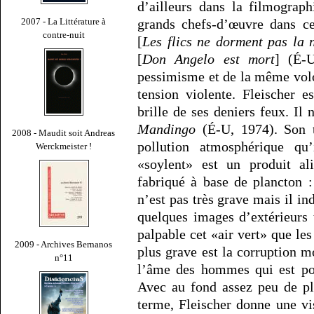
d’ailleurs dans la filmograp
2007 - La Littérature à
grands chefs-d’œuvre dans 
contre-nuit
[
Les flics ne dorment pas la n
[
Don Angelo est mort
] (É-
pessimisme et de la même volo
tension violente. Fleischer 
brille de ses deniers feux. Il
Mandingo
(É-U, 1974). Son t
2008 - Maudit soit Andreas
pollution atmosphérique qu’
Werckmeister !
«soylent» est un produit ali
fabriqué à base de plancton :
n’est pas très grave mais il in
quelques images d’extérieurs 
palpable cet «air vert» que le
2009 - Archives Bernanos
plus grave est la corruption m
n°11
l’âme des hommes qui est pol
Avec au fond assez peu de pl
terme, Fleischer donne une vi