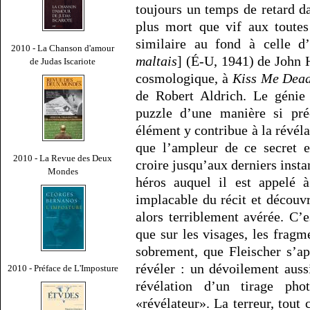
toujours un temps de retard dan
plus mort que vif aux toutes
similaire au fond à celle 
2010 - La Chanson d'amour
maltais
] (É-U, 1941) de John 
de Judas Iscariote
cosmologique, à
Kiss Me Dead
de Robert Aldrich. Le génie 
puzzle d’une manière si pr
élément y contribue à la révél
que l’ampleur de ce secret e
2010 - La Revue des Deux
croire jusqu’aux derniers instan
Mondes
héros auquel il est appelé à
implacable du récit et découv
alors terriblement avérée. C’
que sur les visages, les fragm
sobrement, que Fleischer s’ap
révéler : un dévoilement auss
2010 - Préface de L'Imposture
révélation d’un tirage ph
«révélateur». La terreur, tou