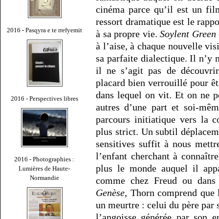
cinéma parce qu’il est un fil
ressort dramatique est le rap
2016 - Pasqyra e te rrefyemit
à sa propre vie.
Soylent Green
à l’aise, à chaque nouvelle vis
sa parfaite dialectique. Il n’
il ne s’agit pas de découvr
placard bien verrouillé pour ê
dans lequel on vit. Et on ne p
2016 - Perspectives libres
autres d’une part et soi-mêm
parcours initiatique vers la 
plus strict. Un subtil déplace
sensitives suffit à nous mett
l’enfant cherchant à connaître
2016 - Photographies :
plus le monde auquel il appa
Lumières de Haute-
Normandie
comme chez Freud ou dans
Genèse
, Thorn comprend que l
un meurtre : celui du père par se
l’angoisse générée par son e