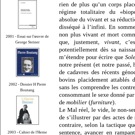
rien de plus qu’un corps pla
régime totalitaire du «biopo
absolue du vivant et sa réduct
disséqué à l’infini. En somm
non plus vivant
et
mort comme
2001 - Essai sur l'œuvre de
que, justement,
vivant
, c’e
George Steiner
potentiellement dès sa naiss
m’étendre pour écrire que
Sole
notre présent (et notre passé,
de cadavres des récents géno
bovins placidement attablés d
2002 - Dossier H Pierre
sans les comprendre les contre
Boutang
consommant le sexe donné par d
de
mobilier
(
furniture
).
Le Mal réel, le vide, le non-se
de s’illustrer par des actes de 
contraire, selon la tactique q
sentence, avancer en rampan
2003 - Cahier de l'Herne