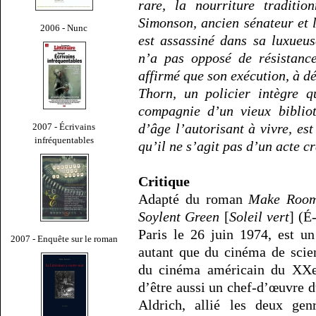
rare, la nourriture traditio
Simonson, ancien sénateur et l
2006 - Nunc
est assassiné dans sa luxueu
n’a pas opposé de résistanc
affirmé que son exécution, à dé
Thorn, un policier intègre q
compagnie d’un vieux bibliot
d’âge l’autorisant à vivre, es
2007 - Écrivains
infréquentables
qu’il ne s’agit pas d’un acte 
Critique
Adapté du roman
Make Room
Soylent Green
[
Soleil vert
] (É
Paris le 26 juin 1974, est u
2007 - Enquête sur le roman
autant que du cinéma de scienc
du cinéma américain du XXe s
d’être aussi un chef-d’œuvre d
Aldrich, allié les deux gen