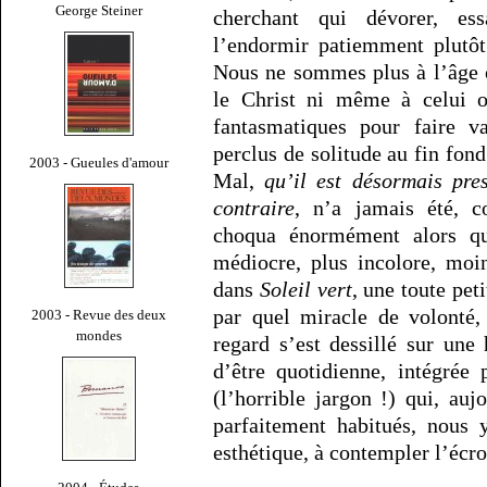
George Steiner
cherchant qui dévorer, ess
l’endormir patiemment plutôt
Nous ne sommes plus à l’âge o
le Christ ni même à celui o
fantasmatiques pour faire va
perclus de solitude au fin fon
2003 - Gueules d'amour
Mal,
qu’il est désormais pre
contraire
, n’a jamais été, 
choqua énormément alors qu’
médiocre, plus incolore, moi
dans
Soleil vert
, une toute pe
par quel miracle de volonté,
2003 - Revue des deux
mondes
regard s’est dessillé sur une
d’être quotidienne, intégrée
(l’horrible jargon !) qui, a
parfaitement habitués, nous
esthétique, à contempler l’écr