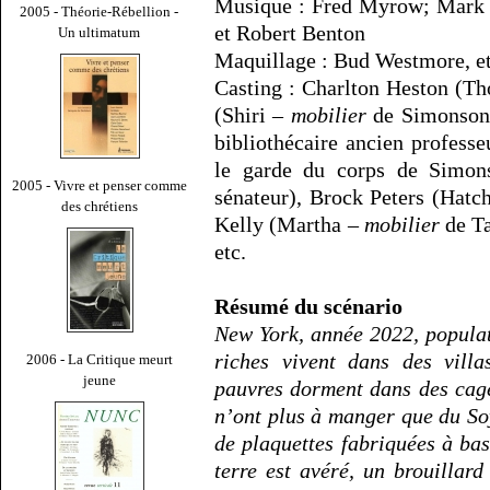
Musique : Fred Myrow; Mark F
2005 - Théorie-Rébellion -
et Robert Benton
Un ultimatum
Maquillage : Bud Westmore, et
Casting : Charlton Heston (Th
(Shiri –
mobilier
de Simonson)
bibliothécaire ancien profess
le garde du corps de Simon
2005 - Vivre et penser comme
sénateur), Brock Peters (Hatc
des chrétiens
Kelly (Martha –
mobilier
de Ta
etc.
Résumé du scénario
New York, année 2022, popula
riches vivent dans des villa
2006 - La Critique meurt
jeune
pauvres dorment dans des cage
n’ont plus à manger que du So
de plaquettes fabriquées à ba
terre est avéré, un brouillard v