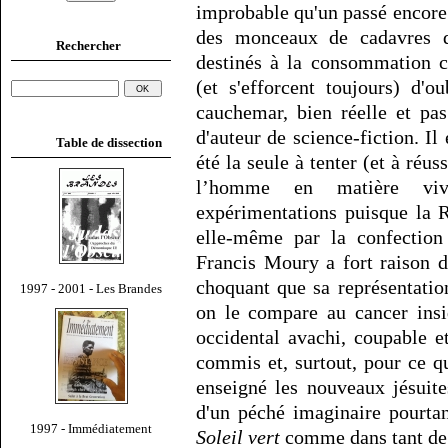
improbable qu'un passé encore 
des monceaux de cadavres dé
Rechercher
destinés à la consommation co
(et s'efforcent toujours) d'ou
cauchemar, bien réelle et pa
d'auteur de science-fiction. Il 
Table de dissection
été la seule à tenter (et à réu
l’homme en matière viva
expérimentations puisque la R
elle-même par la confection
Francis Moury a fort raison d
choquant que sa représentation
1997 - 2001 - Les Brandes
on le compare au cancer ins
occidental avachi, coupable e
commis et, surtout, pour ce q
enseigné les nouveaux jésuite
d'un péché imaginaire pourta
1997 - Immédiatement
Soleil vert
comme dans tant de 