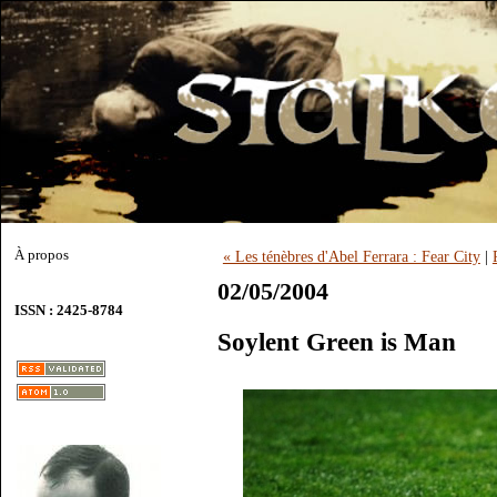
À propos
« Les ténèbres d'Abel Ferrara : Fear City
|
02/05/2004
ISSN : 2425-8784
Soylent Green is Man