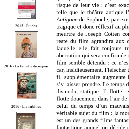
risque de leur vie : c’est exa
telle que le théâtre antique
Antigone
de Sophocle, par exem
tragique et donc réflexif au p
2015 - Études
meurtre de Joseph Cotten co
reste du film agrandira aux 
laquelle elle fait toujours 
aberration qui sera confirmée 
film semble détendu : ce n’est
2016 - La Femelle du requin
car, insidieusement, Fleischer 
fil supplémentaire augmente l
s’y laisser prendre. Le temps 
distendu, statique. Il flotte
flotte doucement dans l’air d
celui du temps d’un mauvais
2016 - Livr'arbitres
véritable sujet du film : la mo
est un des grands films fantas
fantastique auquel on décide d