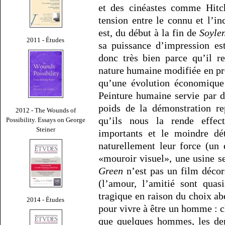
et des cinéastes comme Hitc
tension entre le connu et l’i
est, du début à la fin de
Soyle
2011 - Études
sa puissance d’impression est
donc très bien parce qu’il r
nature humaine modifiée en pro
qu’une évolution économique e
Peinture humaine servie par d
poids de la démonstration re
2012 - The Wounds of
qu’ils nous la rende effec
Possibility. Essays on George
Steiner
importants et le moindre dé
naturellement leur force (un 
«mouroir visuel», une usine s
Green
n’est pas un film décora
(l’amour, l’amitié sont quas
tragique en raison du choix a
2014 - Études
pour vivre à être un homme : c
que quelques hommes, les de