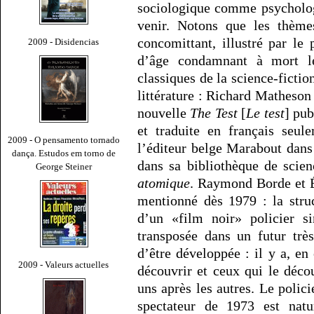
sociologique comme psychologi
venir. Notons que les thème
concomittant, illustré par le
2009 - Disidencias
d’âge condamnant à mort le
classiques de la science-fiction
littérature : Richard Matheson
nouvelle
The Test
[
Le test
] pu
et traduite en français se
2009 - O pensamento tornado
l’éditeur belge Marabout dans
dança. Estudos em torno de
dans sa bibliothèque de scien
George Steiner
atomique
. Raymond Borde et 
mentionné dès 1979 : la str
d’un «film noir» policier s
transposée dans un futur très
d’être développée : il y a, en
2009 - Valeurs actuelles
découvrir et ceux qui le déc
uns après les autres. Le polici
spectateur de 1973 est natu