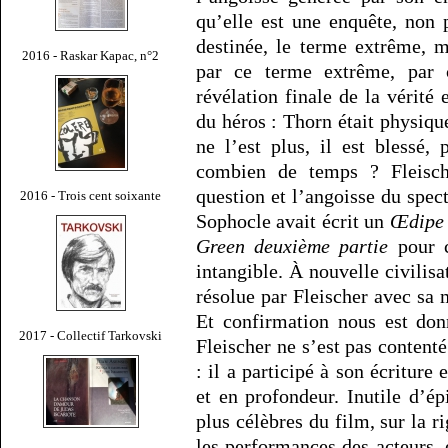
qu’elle est une enquête, non
destinée, le terme extrême, m
2016 - Raskar Kapac, n°2
par ce terme extrême, par c
révélation finale de la vérité
du héros : Thorn était physiqu
ne l’est plus, il est blessé,
combien de temps ? Fleisch
question et l’angoisse du spec
2016 - Trois cent soixante
Sophocle avait écrit un
Œdipe 
Green deuxième partie
pour c
intangible. À nouvelle civilis
résolue par Fleischer avec sa 
Et confirmation nous est do
2017 - Collectif Tarkovski
Fleischer ne s’est pas conten
: il a participé à son écriture
et en profondeur. Inutile d’ép
plus célèbres du film, sur la r
les performances des acteurs, e