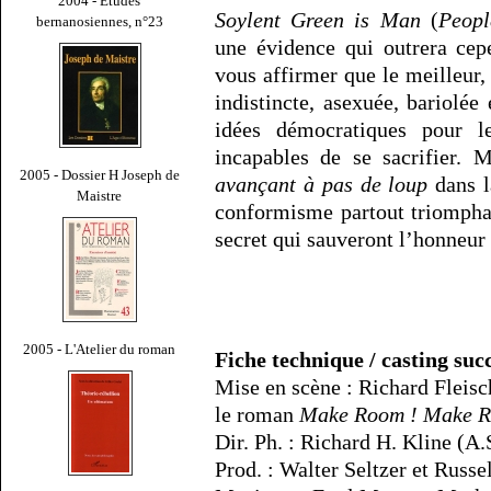
2004 - Études
Soylent Green is Man
(
Peopl
bernanosiennes, n°23
une évidence qui outrera cep
vous affirmer que le meilleur,
indistincte, asexuée, bariolé
idées démocratiques pour les
incapables de se sacrifier. 
2005 - Dossier H Joseph de
avançant à pas de loup
dans l
Maistre
conformisme partout triomphan
secret qui sauveront l’honneu
2005 - L'Atelier du roman
Fiche technique / casting suc
Mise en scène : Richard Fleisc
le roman
Make Room ! Make R
Dir. Ph. : Richard H. Kline (A.
Prod. : Walter Seltzer et Russ