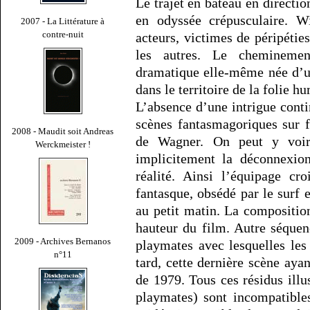
Le trajet en bateau en directi
en odyssée crépusculaire. W
2007 - La Littérature à
contre-nuit
acteurs, victimes de péripéties
les autres. Le cheminemen
dramatique elle-même née d’u
dans le territoire de la folie h
L’absence d’une intrigue cont
scènes fantasmagoriques sur 
2008 - Maudit soit Andreas
de Wagner. On peut y voir 
Werckmeister !
implicitement la déconnexion
réalité. Ainsi l’équipage cr
fantasque, obsédé par le surf 
au petit matin. La compositio
hauteur du film. Autre séquenc
2009 - Archives Bernanos
playmates avec lesquelles le
n°11
tard, cette dernière scène ayan
de 1979. Tous ces résidus illus
playmates) sont incompatibles