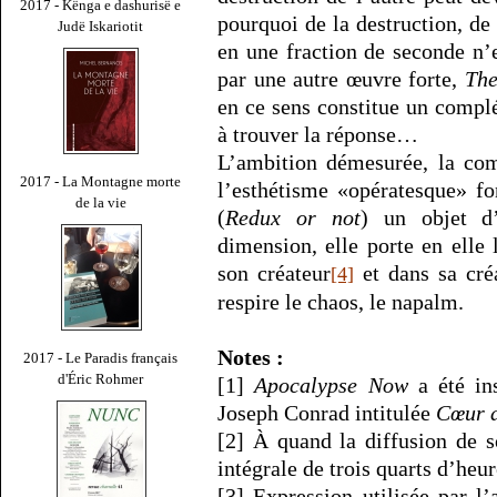
2017 - Kënga e dashurisë e
pourquoi de la destruction, de
Judë Iskariotit
en une fraction de seconde n’e
par une autre œuvre forte,
The
en ce sens constitue un compl
à trouver la réponse…
L’ambition démesurée, la com
2017 - La Montagne morte
l’esthétisme «opératesque» f
de la vie
(
Redux or not
) un objet d
dimension, elle porte en elle
son créateur
et dans sa cré
[4]
respire le chaos, le napalm.
Notes :
2017 - Le Paradis français
d'Éric Rohmer
[1]
Apocalypse Now
a été in
Joseph Conrad intitulée
Cœur d
[2] À quand la diffusion de 
intégrale de trois quarts d’he
[3] Expression utilisée par 