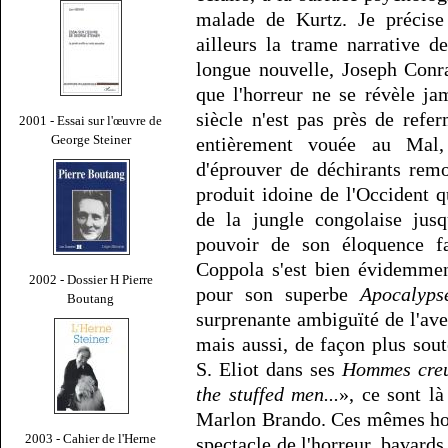
malade de Kurtz. Je précise
ailleurs la trame narrative 
longue nouvelle, Joseph Conr
que l'horreur ne se révèle ja
siècle n'est pas près de refe
2001 - Essai sur l'œuvre de
George Steiner
entièrement vouée au Mal,
d'éprouver de déchirants remo
produit idoine de l'Occident q
de la jungle congolaise jusq
pouvoir de son éloquence fa
Coppola s'est bien évidemmen
2002 - Dossier H Pierre
pour son superbe
Apocalyps
Boutang
surprenante ambiguïté de l'av
mais aussi, de façon plus sout
S. Eliot dans ses
Hommes cre
the stuffed men...
», ce sont là
Marlon Brando. Ces mêmes hom
2003 - Cahier de l'Herne
spectacle de l'horreur, bavard