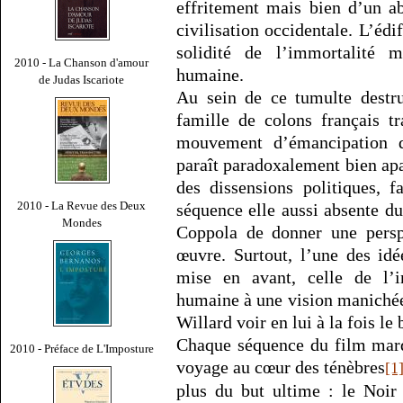
effritement mais bien d’un a
civilisation occidentale. L’édi
solidité de l’immortalité 
2010 - La Chanson d'amour
humaine.
de Judas Iscariote
Au sein de ce tumulte destru
famille de colons français tr
mouvement d’émancipation d
paraît paradoxalement bien apa
des dissensions politiques, 
2010 - La Revue des Deux
séquence elle aussi absente d
Mondes
Coppola de donner une perspe
œuvre. Surtout, l’une des idé
mise en avant, celle de l’im
humaine à une vision maniché
Willard voir en lui à la fois le 
Chaque séquence du film marq
2010 - Préface de L'Imposture
voyage au cœur des ténèbres
[1
plus du but ultime : le Noir