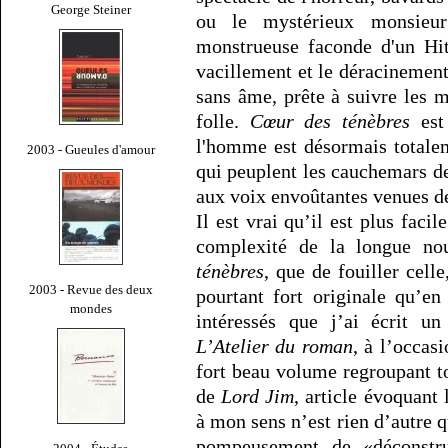
George Steiner
ou le mystérieux monsieur
monstrueuse faconde d'un Hit
vacillement et le déracinement
sans âme, prête à suivre les 
folle.
Cœur des ténèbres
est
l'homme est désormais totale
2003 - Gueules d'amour
qui peuplent les cauchemars de
aux voix envoûtantes venues de
Il est vrai qu’il est plus facil
complexité de la longue no
ténèbres
, que de fouiller cell
2003 - Revue des deux
pourtant fort originale qu’en
mondes
intéressés que j’ai écrit u
L’Atelier du roman
, à l’occas
fort beau volume regroupant to
de
Lord Jim
, article évoquant 
à mon sens n’est rien d’autre 
pompeusement de «déconstru