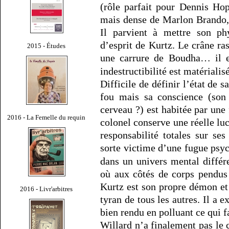
(rôle parfait pour Dennis Hop
mais dense de Marlon Brando, 
Il parvient à mettre son phy
d’esprit de Kurtz. Le crâne ra
2015 - Études
une carrure de Boudha… il e
indestructibilité est matérialis
Difficile de définir l’état de s
fou mais sa conscience (son
cerveau ?) est habitée par une 
2016 - La Femelle du requin
colonel conserve une réelle luc
responsabilité totales sur ses
sorte victime d’une fugue psy
dans un univers mental différ
où aux côtés de corps pendus 
Kurtz est son propre démon et 
2016 - Livr'arbitres
tyran de tous les autres. Il a e
bien rendu en polluant ce qui f
Willard n’a finalement pas le c