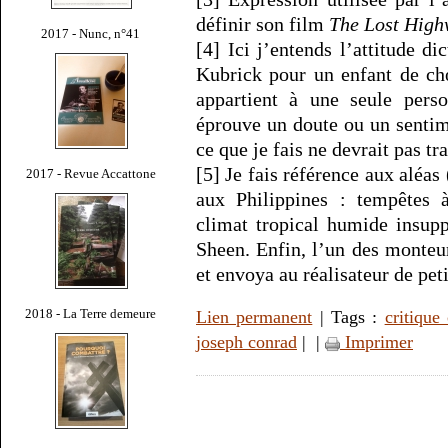
définir son film
The Lost Hig
2017 - Nunc, n°41
[4] Ici j’entends l’attitude di
Kubrick pour un enfant de chœ
appartient à une seule per
éprouve un doute ou un sentim
ce que je fais ne devrait pas tr
[5] Je fais référence aux aléas
2017 - Revue Accattone
aux Philippines : tempêtes à
climat tropical humide insup
Sheen. Enfin, l’un des monteu
et envoya au réalisateur de pe
2018 - La Terre demeure
Lien permanent
| Tags :
critique
joseph conrad
|
|
Imprimer