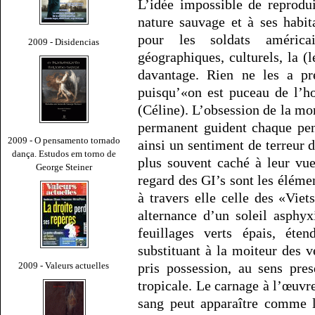
L’idée impossible de reprodui
nature sauvage et à ses habit
pour les soldats américa
2009 - Disidencias
géographiques, culturels, la (l
davantage. Rien ne les a pré
puisqu’«on est puceau de l’h
(Céline). L’obsession de la mor
permanent guident chaque pens
2009 - O pensamento tornado
ainsi un sentiment de terreur d
dança. Estudos em torno de
plus souvent caché à leur vue
George Steiner
regard des GI’s sont les éléme
à travers elle celle des «Viet
alternance d’un soleil asphy
feuillages verts épais, ét
substituant à la moiteur des 
2009 - Valeurs actuelles
pris possession, au sens pre
tropicale. Le carnage à l’œuvr
sang peut apparaître comme l