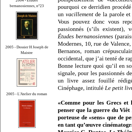
2004 - Études
bernanosiennes, n°23
pourquoi ce derridien procédé
un
vacillement
de la parole et 
Vous pouvez donc vous repor
passionnés (s’ils existent),
Études bernanosiennes
(parais
Modernes, 10, rue de Valence,
2005 - Dossier H Joseph de
Bernanos, roman crépusculai
Maistre
occidental, que j’ai tenté de r
Bonne lecture quoi qu’il en soi
signale, pour les passionnés de 
un livre assez fouillé rédi
Cinéphage, intitulé
Le petit li
2005 - L'Atelier du roman
«Comme pour les Grecs et la
penser que la guerre du Viêt
porteuse de «sens» que de pe
en tant qu’œuvre cinématogr