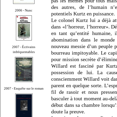
pas les mêmes pour tous mais 
des autres, de l’humain n’
2006 - Nunc
potentiels Kurtz en puissance.
Le colonel Kurtz lui a déjà at
dans «l’horreur, l’horreur». D
en tant qu’entité humaine, i
abomination dans le monde 
nouveau messie d’un peuple pr
2007 - Écrivains
infréquentables
bourreau impitoyable. Le capi
pour mission secrète d’élimin
Willard est fasciné par Kurtz
possession de lui. La cau
consciemment Willard voit dans
parent en quelque sorte. L’espr
2007 - Enquête sur le roman
fil de rasoir et nous presse
basculer à tout moment au-delà
début dans sa chambre lorsqu’
doute la preuve.