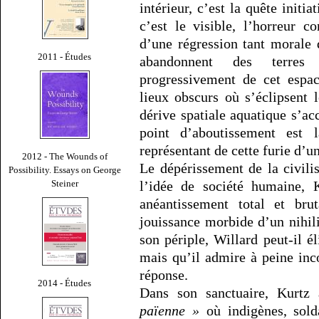
intérieur, c’est la quête initia
c’est le visible, l’horreur co
d’une régression tant morale
2011 - Études
abandonnent des terres d
progressivement de cet espac
lieux obscurs où s’éclipsent 
dérive spatiale aquatique s’a
point d’aboutissement est 
représentant de cette furie d’u
2012 - The Wounds of
Le dépérissement de la civil
Possibility. Essays on George
Steiner
l’idée de société humaine, 
anéantissement total et br
jouissance morbide d’un nihil
son périple, Willard peut-il
mais qu’il admire à peine in
réponse.
2014 - Études
Dans son sanctuaire, Kurtz
païenne »
où indigènes, sold