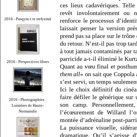
ces lieux cadavériques. Telle
revêt involontairement ou 
2016 - Pasqyra e te rrefyemit
renforce le processus d’ident
laissait penser la version pr
prend pas sa place sur le trône 
du retour. N’est-il pas trop tar
à tout jamais contaminés par ta
parricide a-t-il éliminé le Kurt
2016 - Perspectives libres
Quant au vœu final et posthu
them all
» on sait que Coppola a
s’est servi, un temps seuleme
Ici le choix définitif du ciné
faire défiler le générique sur
2016 - Photographies :
son camp. Personnellement,
Lumières de Haute-
Normandie
l’écœurement de Willard l’o
montée d’adrénaline post-parri
La puissance visuelle, sidér
dramatique. Qu’il s’agisse 