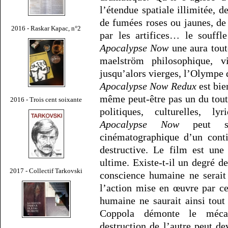
l’étendue spatiale illimitée, d
de fumées roses ou jaunes, de
2016 - Raskar Kapac, n°2
par les artifices… le souffl
Apocalypse Now
une aura toute
maelström philosophique, v
jusqu’alors vierges, l’Olympe 
Apocalypse Now Redux
est bie
même peut-être pas un du tout
2016 - Trois cent soixante
politiques, culturelles, lyr
Apocalypse Now
peut se 
cinématographique d’un contin
destructive. Le film est une
ultime. Existe-t-il un degré d
2017 - Collectif Tarkovski
conscience humaine ne serait
l’action mise en œuvre par c
humaine ne saurait ainsi tout 
Coppola démonte le mécan
destruction de l’autre peut de