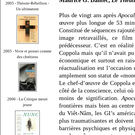
Maurice G. Dantec,
Le Théâtr
2005 - Théorie-Rébellion -
Un ultimatum
Plus de vingt ans après
Apoca
œuvre plus longue de 53 minut
Constitué de séquences rajoutée
image retravaillés, ce fil
prédécesseur. C’est en réalit
2005 - Vivre et penser comme
Coppola mais qu’il n’avait pu
des chrétiens
économique et surtout en rais
réactualisation est l’occasion
amplement son statut de «mon
Le chef-d’œuvre de Coppola es
côté de la conscience, celui où
moins de signification.
Apoc
2006 - La Critique meurt
frontières mais bien au centre 
jeune
du Viêt-Nâm, les GI’s américa
plus traumatisantes et doivent
barrières psychiques et physi