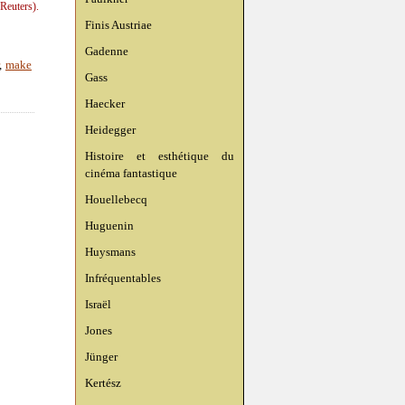
Reuters).
Finis Austriae
Gadenne
,
make
Gass
Haecker
Heidegger
Histoire et esthétique du
cinéma fantastique
Houellebecq
Huguenin
Huysmans
Infréquentables
Israël
Jones
Jünger
Kertész