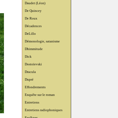
Daudet (Léon)
De Quincey
De Roux
Décadences
DeLillo
Démonologie, satanisme
Dhimmitude
Dick
Dostoïevski
Dracula
Dupré
Effondrements
Enquête sur le roman
Entretiens
Entretiens radiophoniques
Faulkner