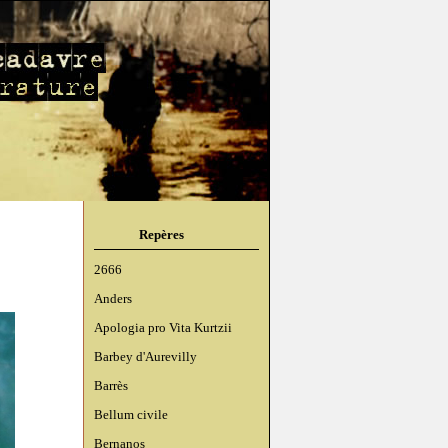
Repères
2666
Anders
Apologia pro Vita Kurtzii
Barbey d'Aurevilly
Barrès
Bellum civile
Bernanos