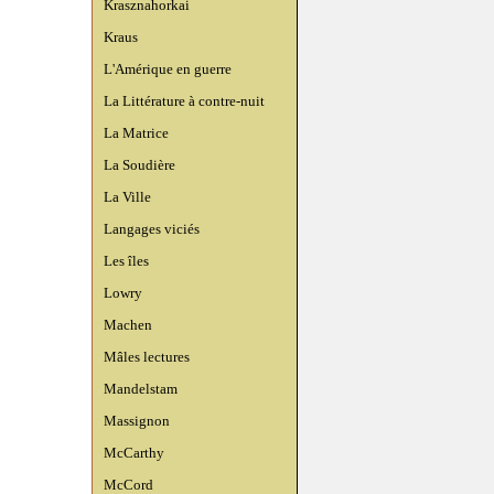
Krasznahorkai
Kraus
L'Amérique en guerre
La Littérature à contre-nuit
La Matrice
La Soudière
La Ville
Langages viciés
Les îles
Lowry
Machen
Mâles lectures
Mandelstam
Massignon
McCarthy
McCord