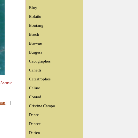
Bloy
Bolaño
Boutang
Broch
Browne
Burgess
Cacographes
Canetti
Catastrophes
 Asensio.
Céline
Conrad
ison
|
|
Cristina Campo
Dante
Dantec
Darien