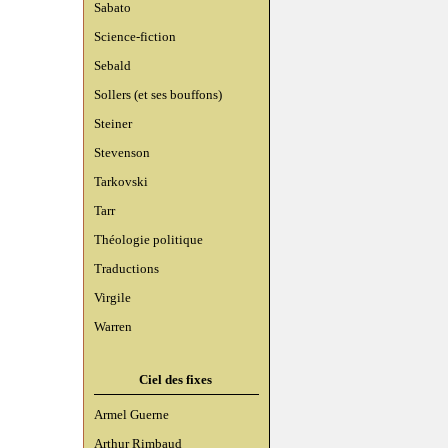
Sabato
Science-fiction
Sebald
Sollers (et ses bouffons)
Steiner
Stevenson
Tarkovski
Tarr
Théologie politique
Traductions
Virgile
Warren
Ciel des fixes
Armel Guerne
Arthur Rimbaud