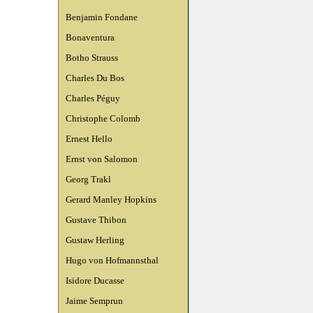
Benjamin Fondane
Bonaventura
Botho Strauss
Charles Du Bos
Charles Péguy
Christophe Colomb
Ernest Hello
Ernst von Salomon
Georg Trakl
Gerard Manley Hopkins
Gustave Thibon
Gustaw Herling
Hugo von Hofmannsthal
Isidore Ducasse
Jaime Semprun