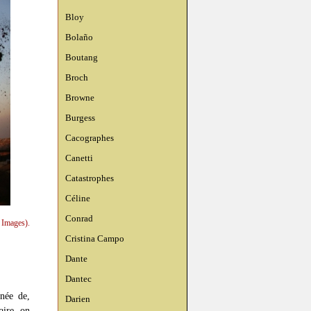
Bloy
Bolaño
Boutang
Broch
Browne
Burgess
Cacographes
Canetti
Catastrophes
Céline
Conrad
 Images).
Cristina Campo
Dante
Dantec
gnée de,
Darien
aire, on