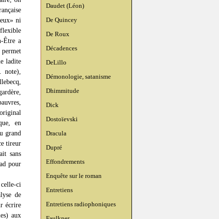
Daudet (Léon)
rançaise
De Quincey
neux» ni
flexible
De Roux
n-Être a
Décadences
s permet
e ladite
DeLillo
. note),
Démonologie, satanisme
llebecq,
Dhimmitude
ardère,
pauvres,
Dick
original
Dostoïevski
ique, en
au grand
Dracula
ce tireur
Dupré
ait sans
Effondrements
rad pour
Enquête sur le roman
celle-ci
Entretiens
lyse de
Entretiens radiophoniques
r écrire
les) aux
Faulkner