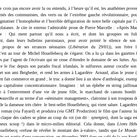
e crois pas encore avoir lu ou entendu, à l’heure qu’il est, les anathèmes prove
emés des communistes, des verts ou de l’extrême gauche révolutionnaire, pou
gmatiser l’homophobie et l’horrible défiguration de notre belle capitale par l’
platanes. Je cite
in extenso
l'admirable prose de Pierre Marcelle : «Après Ma
e : Qui ment partout qu'il nous a écrit, et dont les groupies en fol
nt, dans leurs bulletins paroissiaux, pour avoir pointé le silence de son
 propos de ses errances néonazies (
Libération
du 29/01)), son frère lit
c'est au tour de Michel Houellebecq de s'égarer. On a lu ça dans les gazettes f
ées par l'agent de l'écrivain qui ne cesse d'étendre le domaine de ses luttes. Ay
re le fisc depuis son paradis fiscal irlandais, le sulfureux auteur cocufie son
t son ami Beigbeder, et rend les armes à Lagardère ­ Arnaud, alias le jeune (
i en fait commerce en grand ; le truc a donné lieu à un show d'anthologie, exemp
du capitalisme concentrationnaire. Imaginez : tel un éphèbe en string jaillissa
e à l'enterrement d'une vie de jeune fille, le marchand de canons bondit 
Deauville et au terme d'un «séminaire management», claironne à son troupeau d
 de la danseuse très chère ­ le best-seller Houellebecq, qui vient saluer. Lagardère
 roman (via Fayard) et produira (
via
GMT Production) le film que l'auteur l
a claque des cadres se pâme au coup du roi (on dit :
synergies
), dont la saga es
ameux scoop !) dans le micro-milieu éditorial. Cela donne, dans
Livres Heb
ouellebecq «refuse de révéler le montant des à-valoir», tandis que
Le Monde
idée est partie d'une conversation, en décembre 2003 dans un café de la rue Souff