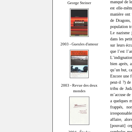
manqué de le 
George Steiner
est elle-mêm
manière ont 
de Dragons, 
population t
Le nazisme j
dans les pet
2003 - Gueules d'amour
sur leurs éc
que l’est l’
L’indignation
bien après, 
qu’un but, c
Encore une fo
peut-il ?) d
2003 - Revue des deux
tribu de Jud
mondes
m’accuse de v
a quelques 
frappés, no
irresponsabl
affaire, alo
[pouvait] ce
symboles mus