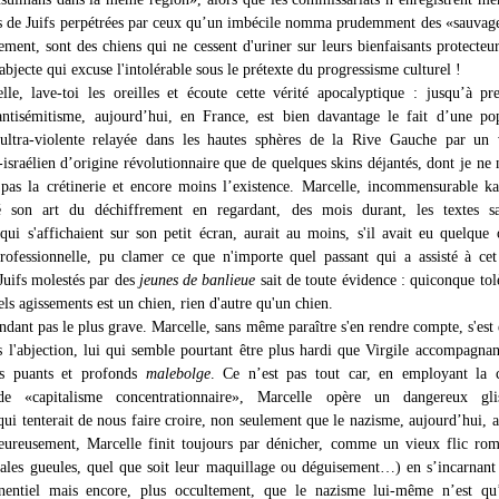
ns de Juifs perpétrées par ceux qu’un imbécile nomma prudemment des «sauvag
ement, sont des chiens qui ne cessent d'uriner sur leurs bienfaisants protecteur
abjecte qui excuse l'intolérable sous le prétexte du progressisme culturel !
lle, lave-toi les oreilles et écoute cette vérité apocalyptique : jusqu’à p
’antisémitisme, aujourd’hui, en France, est bien davantage le fait d’une po
ultra-violente relayée dans les hautes sphères de la Rive Gauche par un v
-israélien d’origine révolutionnaire que de quelques skins déjantés, dont je ne 
as la crétinerie et encore moins l’existence. Marcelle, incommensurable ka
é son art du déchiffrement en regardant, des mois durant, les textes sa
qui s'affichaient sur son petit écran, aurait au moins, s'il avait eu quelque
rofessionnelle, pu clamer ce que n'importe quel passant qui a assisté à ce
Juifs molestés par des
jeunes de banlieue
sait de toute évidence : quiconque tol
els agissements est un chien, rien d'autre qu'un chien.
ndant pas le plus grave. Marcelle, sans même paraître s'en rendre compte, s'est
s l'abjection, lui qui semble pourtant être plus hardi que Virgile accompagna
us puants et profonds
malebolge
. Ce n’est pas tout car, en employant la c
de «capitalisme concentrationnaire», Marcelle opère un dangereux gli
qui tenterait de nous faire croire, non seulement que le nazisme, aujourd’hui, 
eureusement, Marcelle finit toujours par dénicher, comme un vieux flic ro
 sales gueules, quel que soit leur maquillage ou déguisement…) en s’incarnant
onentiel mais encore, plus occultement, que le nazisme lui-même n’est qu