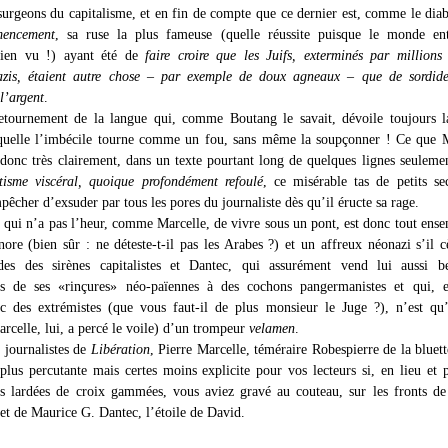
urgeons du capitalisme, et en fin de compte que ce dernier est, comme le dia
mencement
, sa ruse la plus fameuse (quelle réussite puisque le monde ent
 rien vu !) ayant été de
faire croire que les Juifs, exterminés par millions
azis, étaient autre chose – par exemple de doux agneaux – que de sordide
 l’argent
.
tournement de la langue qui, comme Boutang le savait, dévoile toujours la
quelle l’imbécile tourne comme un fou, sans même la soupçonner ! Ce que M
donc très clairement, dans un texte pourtant long de quelques lignes seuleme
tisme viscéral, quoique profondément refoulé
, ce misérable tas de petits se
êcher d’exsuder par tous les pores du journaliste dès qu’il éructe sa rage.
 qui n’a pas l’heur, comme Marcelle, de vivre sous un pont, est donc tout ens
gnore (bien sûr : ne déteste-t-il pas les Arabes ?) et un affreux néonazi s’il 
ides des sirènes capitalistes et Dantec, qui assurément vend lui aussi b
es de ses «rinçures» néo-païennes à des cochons pangermanistes et qui, e
c des extrémistes (que vous faut-il de plus monsieur le Juge ?), n’est qu
rcelle, lui, a percé le voile) d’un trompeur
velamen
.
 journalistes de
Libération
, Pierre Marcelle, téméraire Robespierre de la bluett
plus percutante mais certes moins explicite pour vos lecteurs si, en lieu et 
s lardées de croix gammées, vous aviez gravé au couteau, sur les fronts d
et de Maurice G. Dantec, l’étoile de David.