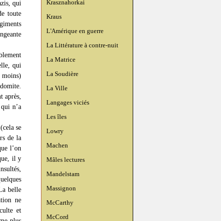
Krasznahorkai
zis, qui
de toute
Kraus
égiments
L'Amérique en guerre
angeante
La Littérature à contre-nuit
ablement
La Matrice
lle, qui
La Soudière
e moins)
odomite.
La Ville
t après,
Langages viciés
 qui n’a
Les îles
(cela se
Lowry
rs de la
Machen
que l’on
ue, il y
Mâles lectures
nsultés,
Mandelstam
uelques
Massignon
La belle
tion ne
McCarthy
culte et
McCord
ême plus