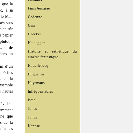
e que la
Finis Austriae
c, à sa
 le Mal,
Gadenne
xés sans
Gass
bien sûr
Haecker
e papier
plutôt :
Heidegger
 Une de
Histoire et esthétique du
 dans un
cinéma fantastique
Houellebecq
nom d’un
mbéciles
Huguenin
ts de la
Huysmans
ensemble
s hautes
Infréquentables
Israël
’évident
Jones
demment
mné que
Jünger
es de la
Kertész
 n’a pas