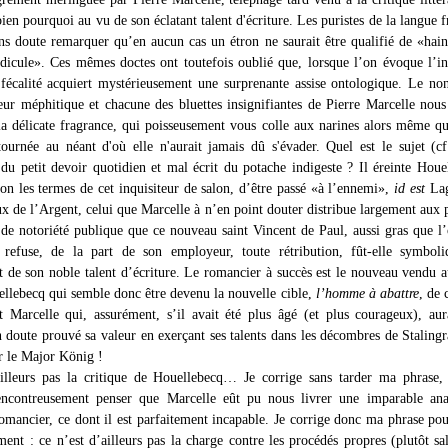
en pourquoi au vu de son éclatant talent d'écriture. Les puristes de la langue f
ns doute remarquer qu’en aucun cas un étron ne saurait être qualifié de «hai
icule». Ces mêmes doctes ont toutefois oublié que, lorsque l’on évoque l’in
 fécalité acquiert mystérieusement une surprenante assise ontologique. Le no
eur méphitique et chacune des bluettes insignifiantes de Pierre Marcelle nou
a délicate fragrance, qui poisseusement vous colle aux narines alors même qu
etournée au néant d'où elle n'aurait jamais dû s'évader. Quel est le sujet (cf
 du petit devoir quotidien et mal écrit du potache indigeste ? Il éreinte Houe
lon les termes de cet inquisiteur de salon, d’être passé «à l’ennemi»,
id est
Lag
ux de l’Argent, celui que Marcelle à n’en point douter distribue largement aux 
t de notoriété publique que ce nouveau saint Vincent de Paul, aussi gras que l’
, refuse, de la part de son employeur, toute rétribution, fût-elle symbol
 de son noble talent d’écriture. Le romancier à succès est le nouveau vendu 
ellebecq qui semble donc être devenu la nouvelle cible,
l’homme à abattre
, de 
st Marcelle qui, assurément, s’il avait été plus âgé (et plus courageux), aur
 doute prouvé sa valeur en exerçant ses talents dans les décombres de Staling
r le Major König !
illeurs pas la critique de Houellebecq… Je corrige sans tarder ma phrase, 
lencontreusement penser que Marcelle eût pu nous livrer une imparable ana
omancier, ce dont il est parfaitement incapable. Je corrige donc ma phrase pou
ent : ce n’est d’ailleurs pas la charge contre les procédés propres (plutôt sa