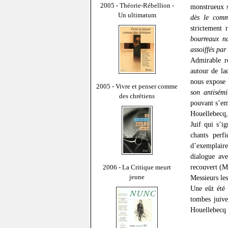
2005 - Théorie-Rébellion -
monstrueux s
Un ultimatum
dès le com
strictement
bourreaux n
assoiffés par
Admirable re
autour de la
nous expose 
2005 - Vivre et penser comme
son antisémi
des chrétiens
pouvant s’emp
Houellebecq,
Juif qui s’i
chants perf
d’exemplair
dialogue ave
recouvert (Ma
2006 - La Critique meurt
jeune
Messieurs les
Une eût été 
tombes juive
Houellebecq 