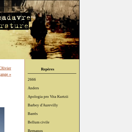
Olivier
Repères
gange »
2666
Anders
Apologia pro Vita Kurtzii
Barbey d'Aurevilly
Barrès
Bellum civile
Bernanos