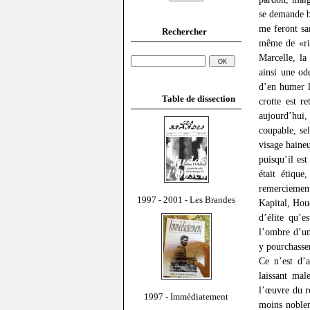
se demande bi
me feront sa
Rechercher
même de «rid
Marcelle, la
ainsi une od
d’en humer l
Table de dissection
crotte est r
aujourd’hui,
coupable, se
visage haine
puisqu’il es
était étique
remerciement
1997 - 2001 - Les Brandes
Kapital, Hou
d’élite qu’e
l’ombre d’un
y pourchasse
Ce n’est d’a
laissant ma
l’œuvre du r
1997 - Immédiatement
moins noblem