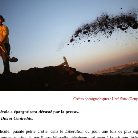
Crédits photographiques : Uriel Sinai (Getty
érole a épargné sera dévasté par la presse».
,
Dits et Contredits
.
dicule, puante petite crotte, dans le
Libération
du jour, une fois de plus si
rement meringuée par Pierre Marcelle, téléphage tard venu à la critique littér