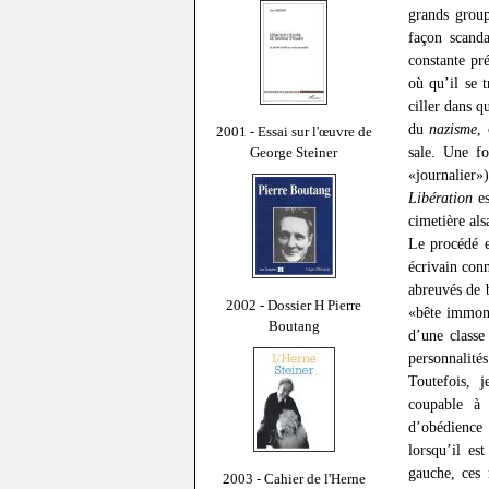
grands group
façon scanda
constante pré
où qu’il se 
ciller dans q
du
nazisme
,
2001 - Essai sur l'œuvre de
sale. Une fo
George Steiner
«journalier
Libération
es
cimetière als
Le procédé e
écrivain con
abreuvés de 
2002 - Dossier H Pierre
«bête immond
Boutang
d’une classe
personnalité
Toutefois, j
coupable à 
d’obédience
lorsqu’il es
gauche, ces 
2003 - Cahier de l'Herne