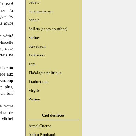
Sabato
ble,
nazi
ier n’a
Science-fiction
 par les
Sebald
s loups
Sollers (et ses bouffons)
 vérité
Steiner
arcelle
Stevenson
nt,
c’est
crets ne
Tarkovski
Tarr
emble un
Théologie politique
cède aux
eaucoup
Traductions
n plus,
Virgile
’un Juif
Warren
e, votre
place de
Ciel des fixes
e Michel
Armel Guerne
Arthur Rimbaud