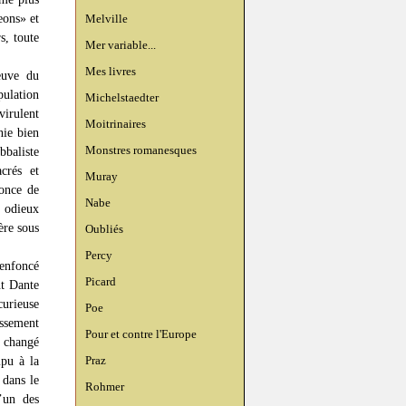
eons» et
Melville
s, toute
Mer variable...
Mes livres
reuve du
pulation
Michelstaedter
irulent
Moitrinaires
nie bien
Monstres romanesques
bbaliste
crés et
Muray
 once de
Nabe
t odieux
ère sous
Oubliés
Percy
 enfoncé
Picard
nt Dante
urieuse
Poe
ssement
Pour et contre l'Europe
a changé
Praz
mpu à la
 dans le
Rohmer
’un des