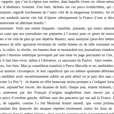
rappeler, que c’est la région tout entière, dans laquelle vivent ces chiens néona
e d’obédience frontiste. Fort bien, lâchons sur ces porcs irréductibles, qui 
toujours regardé louchement de l’autre côté de la dangereuse frontière, les r
ces soudards auront vite fait d’épurer ethniquement la France d’une si dér
ransformée en alléchant boudin !
ustement. Voilà une réalité étiquetée, classifiée, punaisée, qui rentre admir
ites cases que nos journalistes ont préparées à l’avance pour ce genre de nouve
rans n’est rien de plus qu’une dépêche Reuters, aussi anonyme (peut-être mêm
annonce de telle agression révoltante de vieille femme ou de telle tournante s
, la colère, la révolte, ces baumes dont se moutardent nos journalistes viendron
après l’émotion esthétique provoquée par une mise en page percutante en Une,
ar il faut bien vivre, même à
Libération
, ce sanctuaire du Pauvre : faire vendre.
is, fort bien. Mais je conseillerai toutefois à Pierre Marcelle et ses semblables 
e se montrer circonspects. Je leur rappellerai que ces mêmes spontanés défenseu
a semblent avoir mystérieusement oublié un petit
détail
(si je puis dire sans 
oter Le Pen !) : ils étaient en effet beaucoup moins prompts à s’indigner lorsq
mois,
aujourd’hui encore
, des dizaines de Juifs, chaque jour, étaient molestés, i
n seulement par des Français d’origine maghrébine mais encore par q
es porcs d’extrême gauche, défilant sous des pancartes qui ont sali la France. 
rs, de rappeler, comme l’a fait Mouloud Aounit samedi, que «cette profana
pendant être dissociée des attaques répétées récemment contre les lieux de 
ulmans dans la même région», alors que les commissariats n’enregistrent m