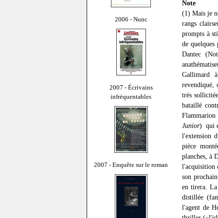
Note
(1) Mais je n
2006 - Nunc
rangs clairs
prompts à sti
de quelques 
Dantec (Not
anathématise
Gallimard à
revendiqué, 
2007 - Écrivains
très sollicit
infréquentables
bataillé cont
Flammarion e
Junior
) ­ qu
l'extension 
pièce monté
planches, à 
2007 - Enquête sur le roman
l'acquisition
son prochain
en tirera. L
distillée (f
l'agent de H
thriller («l'