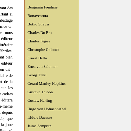
Benjamin Fondane
nant des
rtant si
Bonaventura
abattage
Botho Strauss
urice G.
ie nous
Charles Du Bos
 éditeur
Charles Péguy
téraire
Christophe Colomb
ébriles,
ant bien
Ernest Hello
 éditeur
Ernst von Salomon
on dit :
Georg Trakl
laire de
nt de la
Gerard Manley Hopkins
sur les
Gustave Thibon
e cadres
 éditera
Gustaw Herling
ui-même
Hugo von Hofmannsthal
t depuis
Isidore Ducasse
do
, que
la joue
Jaime Semprun
lot...»)