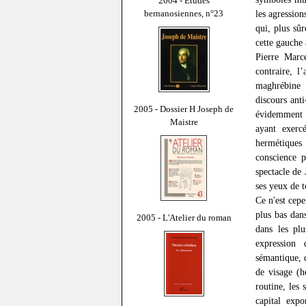
2004 - Études
bernanosiennes, n°23
les agressio
qui, plus sûr
cette gauche 
Pierre Marce
contraire, l
maghrébine 
discours anti
2005 - Dossier H Joseph de
évidemment p
Maistre
ayant exerc
hermétiques 
conscience p
spectacle de 
ses yeux de t
Ce n'est cepe
plus bas dan
2005 - L'Atelier du roman
dans les pl
expression 
sémantique, 
de visage (h
routine, les
capital exp