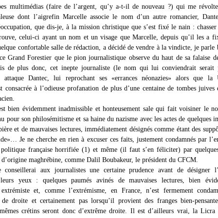
es multimédias (faire de l’argent, qu’y a-t-il de nouveau ?) qui me révolt
leuse dont l’aigrefin Marcelle associe le nom d’un autre romancier, Dante
occupation, que dis-je, à la mission christique que s’est fixé le nain : chasser
trouve, celui-ci ayant un nom et un visage que Marcelle, depuis qu’il les a fi
uelque confortable salle de rédaction, a décidé de vendre à la vindicte, je parle 
 ce Grand Forestier que le pion journalistique observe du haut de sa falaise d
is de plus donc, cet inepte journaliste (le nom qui lui conviendrait serait 
») attaque Dantec, lui reprochant ses «errances néonazies» alors que la
t consacrée à l’odieuse profanation de plus d’une centaine de tombes juives
acien.
st bien évidemment inadmissible et honteusement sale qui fait voisiner le 
nu pour son philosémitisme et sa haine du nazisme avec les actes de quelques i
bière et de mauvaises lectures, immédiatement désignés comme étant des suppô
e»… Je ne cherche en rien à excuser ces faits, justement condamnés par l’
 politique française horrifiée (1) et même (il faut s’en féliciter) par quelque
s d’origine maghrébine, comme Dalil Boubakeur, le président du CFCM.
e conseillerai aux journalistes une certaine prudence avant de désigner l
leurs yeux : quelques paumés avinés de mauvaises lectures, bien évi
 extrémiste et, comme l’extrémisme, en France, n’est fermement conda
t de droite et certainement pas lorsqu’il provient des franges bien-pensant
mêmes crétins seront donc d’extrême droite. Il est d’ailleurs vrai, la Licra