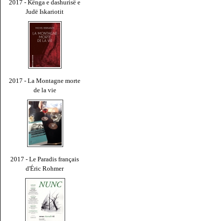
2017 - Kënga e dashurisë e
Judë Iskariotit
2017 - La Montagne morte
de la vie
2017 - Le Paradis français
d'Éric Rohmer