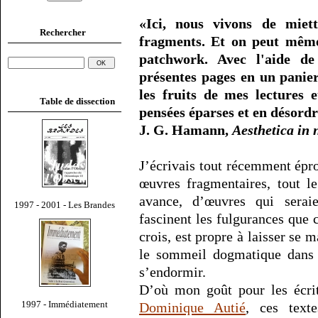
«Ici, nous vivons de miet
Rechercher
fragments. Et on peut même
patchwork. Avec l'aide d
présentes pages en un panier
les fruits de mes lectures 
Table de dissection
pensées éparses et en désordr
J. G. Hamann,
Aesthetica in 
J’écrivais tout récemment épr
œuvres fragmentaires, tout le
avance, d’œuvres qui serai
1997 - 2001 - Les Brandes
fascinent les fulgurances que c
crois, est propre à laisser se m
le sommeil dogmatique dans l
s’endormir.
D’où mon goût pour les écri
1997 - Immédiatement
Dominique Autié
, ces text