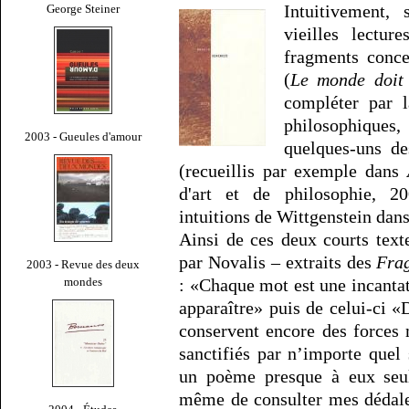
Intuitivement
George Steiner
vieilles lectur
fragments conce
(
Le monde doit 
compléter par 
philosophiques
2003 - Gueules d'amour
quelques-uns d
(recueillis par exemple dans
d'art et de philosophie, 2
intuitions de Wittgenstein dan
Ainsi de ces deux courts texte
par Novalis – extraits des
Fra
2003 - Revue des deux
mondes
: «Chaque mot est une incantati
apparaître» puis de celui-ci 
conservent encore des forces
sanctifiés par n’importe quel
un poème presque à eux seu
même de consulter mes dédale