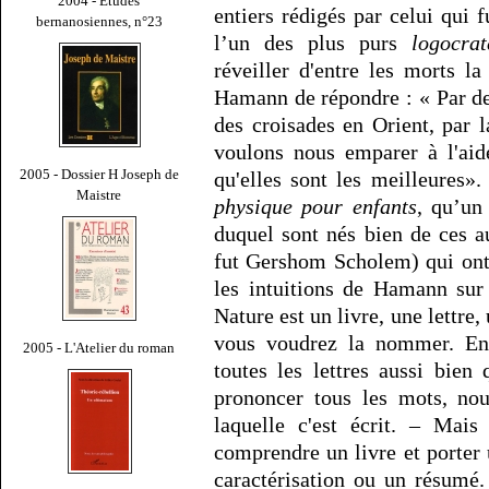
2004 - Études
entiers rédigés par celui qui
bernanosiennes, n°23
l’un des plus purs
logocra
réveiller d'entre les morts l
Hamann de répondre : « Par de
des croisades en Orient, par 
voulons nous emparer à l'aid
2005 - Dossier H Joseph de
qu'elles sont les meilleures».
Maistre
physique pour enfants
, qu’un
duquel sont nés bien de ces 
fut Gershom Scholem) qui ont
les intuitions de Hamann sur
Nature est un livre, une lettre
vous voudrez la nommer. En
2005 - L'Atelier du roman
toutes les lettres aussi bien
prononcer tous les mots, no
laquelle c'est écrit. – Mais
comprendre un livre et porter 
caractérisation ou un résumé.