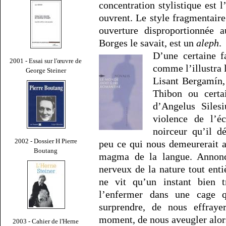
concentration stylistique est 
ouvrent. Le style fragmentaire
ouverture disproportionnée
Borges le savait, est un
aleph
.
D’une certaine f
2001 - Essai sur l'œuvre de
comme l’illustra 
George Steiner
Lisant Bergamín,
Thibon ou certa
d’Angelus Silesi
violence de l’é
noirceur qu’il dé
2002 - Dossier H Pierre
peu ce qui nous demeurerait a
Boutang
magma de la langue. Annonc
nerveux de la nature tout enti
ne vit qu’un instant bien 
l’enfermer dans une cage 
surprendre, de nous effraye
moment, de nous aveugler alors
2003 - Cahier de l'Herne