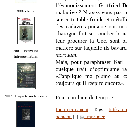
l’évanouissement Gottfried Be
2006 - Nunc
maladive ? N’avez-vous pas com
sur cette table froide et métal
des cadavres puisque nos mod
charogne fait se boucher le n
leur procurer la Une, sont b
matière sur laquelle ils bavard
2007 - Écrivains
mortuum
.
infréquentables
Mais, pour paraphraser Karl 
quelque trait d’optimisme rai
«J'applique ma plume au ca
toujours qu'il respire encore».
2007 - Enquête sur le roman
Pour combien de temps ?
Lien permanent
| Tags :
littératur
hamann
|
|
Imprimer