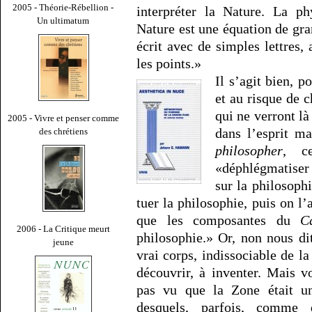
2005 - Théorie-Rébellion -
interpréter la Nature. La p
Un ultimatum
Nature est une équation de gr
écrit avec de simples lettres,
les points.»
Il s’agit bien, 
et au risque de 
qui ne verront l
2005 - Vivre et penser comme
dans l’esprit m
des chrétiens
philosopher
, c
«déphlégmatiser 
sur la philosoph
tuer la philosophie, puis on l
que les composantes du
C
2006 - La Critique meurt
philosophie.» Or, non nous dit
jeune
vrai corps, indissociable de l
découvrir, à inventer. Mais 
pas vu que la Zone était u
desquels, parfois, comme