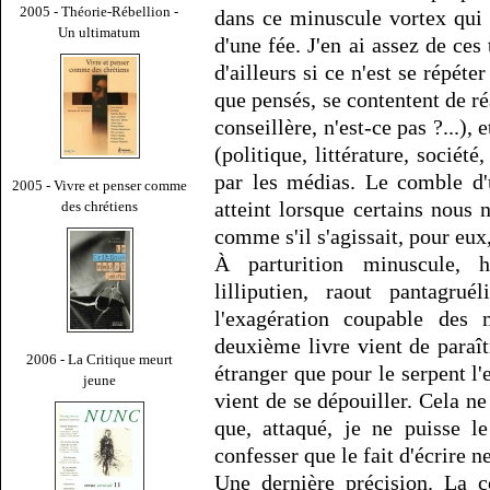
2005 - Théorie-Rébellion -
dans ce minuscule vortex qui
Un ultimatum
d'une fée. J'en ai assez de ces 
d'ailleurs si ce n'est se répéte
que pensés, se contentent de ré
conseillère, n'est-ce pas ?...),
(politique, littérature, société
par les médias. Le comble d'
2005 - Vivre et penser comme
atteint lorsque certains nous n
des chrétiens
comme s'il s'agissait, pour eux
À parturition minuscule, 
lilliputien, raout pantagru
l'exagération coupable des
deuxième livre vient de paraît
2006 - La Critique meurt
étranger que pour le serpent l'
jeune
vient de se dépouiller. Cela ne
que, attaqué, je ne puisse l
confesser que le fait d'écrire n
Une dernière précision. La c