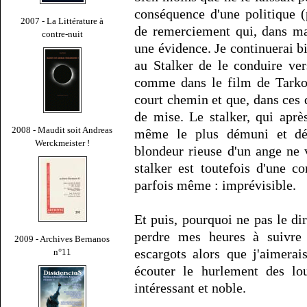
conséquence d'une politique (
2007 - La Littérature à
de remerciement qui, dans ma
contre-nuit
une évidence. Je continuerai b
au Stalker de le conduire ve
comme dans le film de Tarkovs
court chemin et que, dans ces d
de mise. Le stalker, qui apr
2008 - Maudit soit Andreas
même le plus démuni et dés
Werckmeister !
blondeur rieuse d'un ange ne 
stalker est toutefois d'une 
parfois même : imprévisible.
Et puis, pourquoi ne pas le dir
perdre mes heures à suivre l
2009 - Archives Bernanos
escargots alors que j'aimerai
n°11
écouter le hurlement des lo
intéressant et noble.