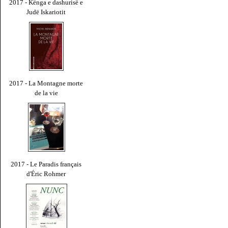
2017 - Kënga e dashurisë e
Judë Iskariotit
2017 - La Montagne morte
de la vie
2017 - Le Paradis français
d'Éric Rohmer