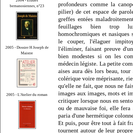
2004 - Études
profondeurs comme la canopé
bernanosiennes, n°23
pilier) de cet espace de parol
greffes entées maladroitement
feuillages bien trop lux
homochromiques et nasiques s
le couper, l'élaguer impitoy
2005 - Dossier H Joseph de
l'éliminer, faisant preuve d'u
Maistre
bien modestes si on les com
médecin légiste. La petite comm
aises aura dès lors beau, tour
colérique voire méprisante, rie
qu'elle ne fait, que nous ne fa
images aux images, mots et i
2005 - L'Atelier du roman
critiquer lorsque nous en sento
ou de mauvaise foi, elle fera 
paria d'une hermétique colonne
Et puis, pour être tout à fait fr
tournent autour de leur propr