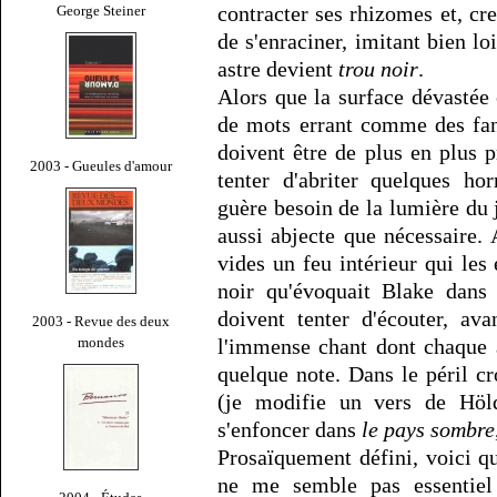
contracter ses rhizomes et, cre
George Steiner
de s'enraciner, imitant bien l
astre devient
trou noir
.
Alors que la surface dévastée 
de mots errant comme des fan
doivent être de plus en plus 
2003 - Gueules d'amour
tenter d'abriter quelques hor
guère besoin de la lumière du 
aussi abjecte que nécessaire. 
vides un feu intérieur qui les
noir qu'évoquait Blake dans 
doivent tenter d'écouter, av
2003 - Revue des deux
mondes
l'immense chant dont chaque 
quelque note. Dans le péril cr
(je modifie un vers de Höl
s'enfoncer dans
le pays sombre
Prosaïquement défini, voici qu
ne me semble pas essentiel 