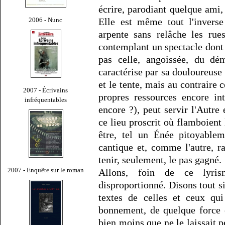
écrire, parodiant quelque ami
2006 - Nunc
Elle est même tout l'invers
arpente sans relâche les rue
contemplant un spectacle dont i
pas celle, angoissée, du dé
caractérise par sa douloureuse 
et le tente, mais au contraire c
2007 - Écrivains
propres ressources encore i
infréquentables
encore ?), peut servir l'Autre 
ce lieu proscrit où flamboient
être, tel un Énée pitoyablem
cantique et, comme l'autre, r
tenir, seulement, le pas gagné.
2007 - Enquête sur le roman
Allons, foin de ce lyris
disproportionné. Disons tout s
textes de celles et ceux qui
bonnement, de quelque force 
bien moins que ne le laissait 