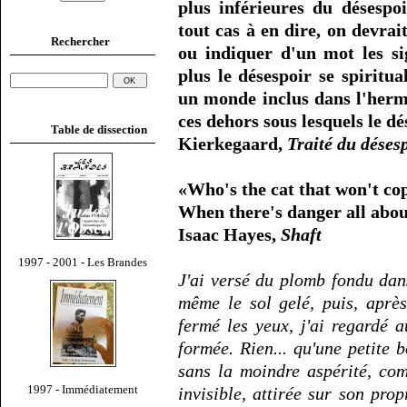
plus inférieures du désespoi
tout cas à en dire, on devrai
Rechercher
ou indiquer d'un mot les si
plus le désespoir se spiritua
un monde inclus dans l'hermé
ces dehors sous lesquels le dé
Table de dissection
Kierkegaard,
Traité du déses
«Who's the cat that won't co
When there's danger all abou
Isaac Hayes,
Shaft
1997 - 2001 - Les Brandes
J'ai versé du plomb fondu dan
même le sol gelé, puis, après
fermé les yeux, j'ai regardé a
formée. Rien... qu'une petite 
sans la moindre aspérité, co
1997 - Immédiatement
invisible, attirée sur son pro