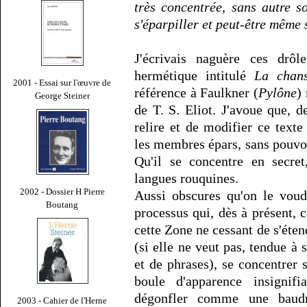
très concentrée, sans autre s
s'éparpiller et peut-être même 
J'écrivais naguère ces drô
hermétique intitulé
La chans
2001 - Essai sur l'œuvre de
référence à Faulkner (
Pylône
)
George Steiner
de T. S. Eliot. J'avoue que, d
relire et de modifier ce texte
les membres épars, sans pouvoi
Qu'il se concentre en secret
langues rouquines.
2002 - Dossier H Pierre
Aussi obscures qu'on le voud
Boutang
processus qui, dès à présent,
cette Zone ne cessant de s'éten
(si elle ne veut pas, tendue à
et de phrases), se concentrer
boule d'apparence insigni
dégonfler comme une baudru
2003 - Cahier de l'Herne