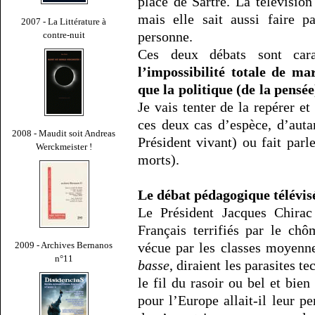
place de Sartre. La télévision 
mais elle sait aussi faire p
2007 - La Littérature à
personne.
contre-nuit
Ces deux débats sont car
l’impossibilité totale de ma
que la politique (de la pensée
Je vais tenter de la repérer et
ces deux cas d’espèce, d’auta
2008 - Maudit soit Andreas
Président vivant) ou fait par
Werckmeister !
morts).
Le débat pédagogique télévis
Le Président Jacques Chirac
Français terrifiés par le ch
vécue par les classes moyenn
2009 - Archives Bernanos
n°11
basse
, diraient les parasites t
le fil du rasoir ou bel et bie
pour l’Europe allait-il leur pe