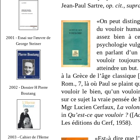
Jean-Paul Sartre,
op. cit.
,
supr
«On peut disting
du vouloir huma
assez bien à c
2001 - Essai sur l'œuvre de
psychologie vulg
George Steiner
en parlant d’un
vouloir toujour
atteindre un but.
à la Grèce de l’âge classiqu
Rom., 7, là où Paul se plaint q
2002 - Dossier H Pierre
vouloir le bien, qu’un vouloir
Boutang
sur ce sujet la vraie pensée de
Mgr Lucien Cerfaux,
La volon
in
Qu’est-ce que vouloir ?
([
Ac
Les éditions du Cerf, 1958).
«Est-à dire que l’
2003 - Cahier de l'Herne