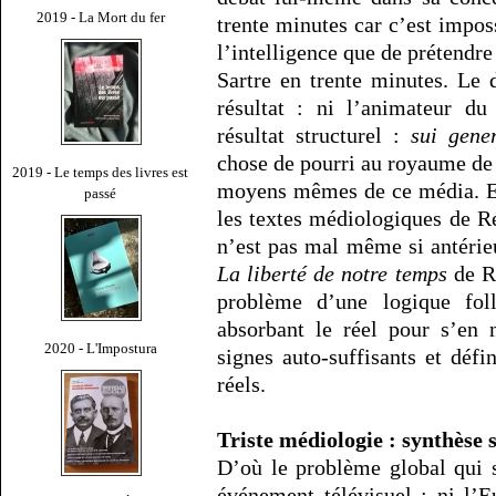
2019 - La Mort du fer
trente minutes car c’est imposs
l’intelligence que de prétendre 
Sartre en trente minutes. Le
résultat : ni l’animateur du
résultat structurel :
sui gene
chose de pourri au royaume de l
2019 - Le temps des livres est
moyens mêmes de ce média. Enc
passé
les textes médiologiques de Rég
n’est pas mal même si antérieu
La liberté de notre temps
de Ra
problème d’une logique fo
absorbant le réel pour s’en 
2020 - L'Impostura
signes auto-suffisants et défi
réels.
Triste médiologie : synthèse 
D’où le problème global qui 
événement télévisuel : ni l’E