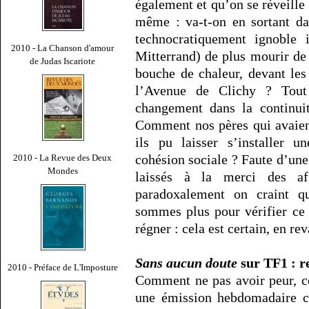
également et qu’on se réveille
même : va-t-on en sortant da
technocratiquement ignoble 
2010 - La Chanson d'amour
Mitterrand) de plus mourir de
de Judas Iscariote
bouche de chaleur, devant le
l’Avenue de Clichy ? Tou
changement dans la continui
Comment nos pères qui avaient
ils pu laisser s’installer u
cohésion sociale ? Faute d’un
2010 - La Revue des Deux
Mondes
laissés à la merci des aff
paradoxalement on craint qu
sommes plus pour vérifier ce 
régner : cela est certain, en re
Sans aucun doute
sur TF1 : r
2010 - Préface de L'Imposture
Comment ne pas avoir peur, c
une émission hebdomadaire 