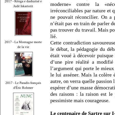
2017 - Kënga e dashurisë e
moderne» contre la «néce
Judë Iskariotit
irréconciliables par nature e
ne pouvait réconcilier. On a
n’était pas en train de parler 
pas trouver du travail. Mais po
lié.
Cette contradiction savoureuse
2017 - La Montagne morte
de la vie
le débat, la pédagogie du déba
était voué à décevoir puisque 
d’une pire réalité a modifié
l’argument qui porte le mieux 
le lui asséner. Mais la colère 
autre, on verra quelle passion l
2017 - Le Paradis français
espérer d’une masse démocrati
d'Éric Rohmer
des raisons : la raison est le
pessimiste mais courageuse.
Le centenaire de Sartre sur I