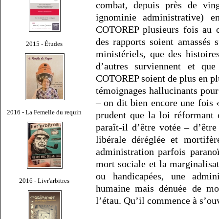
combat, depuis près de ving
ignominie administrative) e
COTOREP plusieurs fois au co
des rapports soient amassés s
2015 - Études
ministériels, que des histoir
d’autres surviennent et qu
COTOREP soient de plus en plus
témoignages hallucinants pour 
– on dit bien encore une fois
2016 - La Femelle du requin
prudent que la loi réformant c
paraît-il d’être votée – d’ê
libérale déréglée et mortifè
administration parfois paran
mort sociale et la marginalisa
ou handicapées, une admini
2016 - Livr'arbitres
humaine mais dénuée de moy
l’étau. Qu’il commence à s’ouv