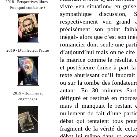
2018 - Perspectives libres -
vivre «en situation» en guis
Pourquoi combattre ?
sympathique discussion, 
respectivement «un grand a
précisément son point faibl
inégal» alors que c’est son iné
romancier dont seule une parti
2019 - D'un lecteur l'autre
d’aujourd’hui mais on ne cite
la matrice comme le résultat 
et postérieure (mise à part l
texte ahurissant qu’il faudra
ou sur la tombe des fondateur
autant. En 30 minutes Sartr
2019 - Hommes et
défiguré et restitué en morce
engrenages
mais il manquait le restant 
nullement du fait d’une partie
débat qui tentaient tous pou
fragment de la vérité de cett
débat lui-même dans sa conce