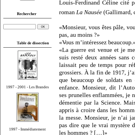
Louis-Ferdinand Céline cité p
roman
La Nausée
(Gallimard, c
Rechercher
«Monsieur, vous êtes pâle, vou
pas, au moins ?»
«Vous m’intéressez beaucoup.
Table de dissection
«La guerre est venue et je me
suis resté deux années sans 
laissait peu de temps pour réf
grossiers. À la fin de 1917, j’a
que beaucoup de soldats en c
enfance. Monsieur, dit l’Auto
1997 - 2001 - Les Brandes
ses prunelles enflammées, je n
démentie par la Science. Mais
appris à croire dans les homm
la messe. Monsieur, je n’ai j
pas dire que le vrai mystère 
1997 - Immédiatement
les hommes ? […]»