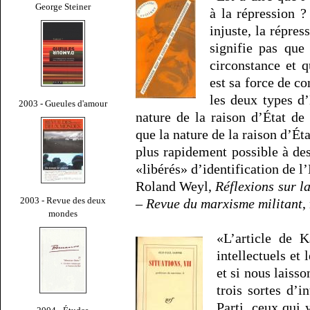
George Steiner
à la répression 
injuste, la répres
signifie pas que 
circonstance et q
est sa force de c
les deux types d’
2003 - Gueules d'amour
nature de la raison d’État de l
que la nature de la raison d’Éta
plus rapidement possible à des
«libérés» d’identification de l
Roland Weyl,
Réflexions sur l
2003 - Revue des deux
–
Revue du marxisme militant
,
mondes
«L’article de K
intellectuels e
et si nous laiss
trois sortes d’i
Parti, ceux qui 