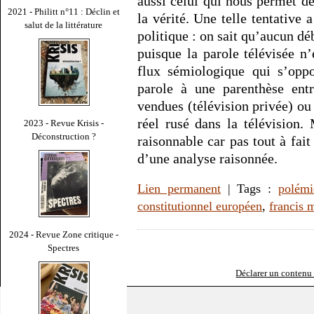
aussi celui qui nous permet de
2021 - Philitt n°11 : Déclin et
la vérité. Une telle tentative
salut de la littérature
politique : on sait qu’aucun dé
puisque la parole télévisée n
flux sémiologique qui s’oppo
parole à une parenthèse ent
vendues (télévision privée) ou 
réel rusé dans la télévision.
2023 - Revue Krisis -
Déconstruction ?
raisonnable car pas tout à fai
d’une analyse raisonnée.
Lien permanent
| Tags :
polémi
constitutionnel européen
,
francis 
2024 - Revue Zone critique -
Spectres
Déclarer un contenu i