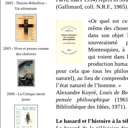
2005 - Théorie-Rébellion -
(Gallimard, coll. N.R.F., 1965)
Un ultimatum
«Or quel est ce 
même des choses,
dans son objet 
souveraineté
Montesquieu, à 
2005 - Vivre et penser comme
des chrétiens
qui voient dans 
production humain
pour cela que tous les philos
naturel), au lieu de comprendre 
l’état naturel de l’homme. »
Alexandre Koyré,
Louis de Bo
2006 - La Critique meurt
pensée philosophique
(1961)
jeune
Bibliothèque des Idées, 1971).
Le hasard et l’histoire à la té
Le hasard de la télévision fra