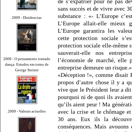
de s’expatrier pour ne pas de
sans succès et de vivre avec 3
substance : «- L’Europe c’es
2009 - Disidencias
L’Europe allait-elle mieux g
L’Europe garantira les valeu
cette protection sociale s’e
protection sociale elle-même s
sauverait-elle nos entrep
2009 - O pensamento tornado
l’économie de marché, elle p
dança. Estudos em torno de
entreprise demeure un risque.» 
George Steiner
«Déception !», comme disait 
propos d’autre chose il y a q
vive que le Président leur a di
pourquoi ni de quoi ils avaient 
qu’ils aient peur ! Ma générat
avec la crise et le chômage e
2009 - Valeurs actuelles
30 ans. Eux ils la découv
conséquences. Mais avouons q