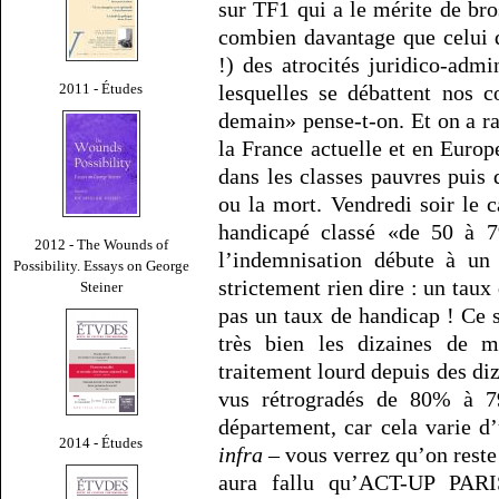
sur TF1 qui a le mérite de bro
combien davantage que celui d
!) des atrocités juridico-adm
lesquelles se débattent nos 
2011 - Études
demain» pense-t-on. Et on a rai
la France actuelle et en Euro
dans les classes pauvres puis d
ou la mort. Vendredi soir le 
handicapé classé «de 50 à 
2012 - The Wounds of
l’indemnisation débute à un
Possibility. Essays on George
strictement rien dire : un taux
Steiner
pas un taux de handicap ! Ce 
très bien les dizaines de mi
traitement lourd depuis des di
vus rétrogradés de 80% à 
département, car cela varie d
2014 - Études
infra
– vous verrez qu’on reste 
aura fallu qu’ACT-UP PARIS