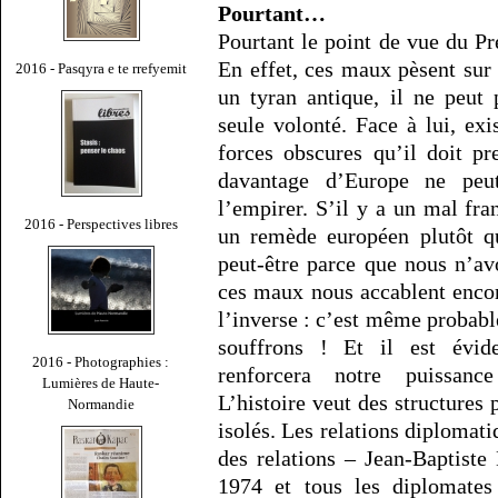
Pourtant…
Pourtant le point de vue du Pré
En effet, ces maux pèsent sur 
2016 - Pasqyra e te rrefyemit
un tyran antique, il ne peut
seule volonté. Face à lui, exi
forces obscures qu’il doit p
davantage d’Europe ne peut
l’empirer. S’il y a un mal fra
2016 - Perspectives libres
un remède européen plutôt qu
peut-être parce que nous n’av
ces maux nous accablent encor
l’inverse : c’est même probab
souffrons ! Et il est évid
2016 - Photographies :
renforcera notre puissanc
Lumières de Haute-
L’histoire veut des structures 
Normandie
isolés. Les relations diplomati
des relations – Jean-Baptiste 
1974 et tous les diplomates