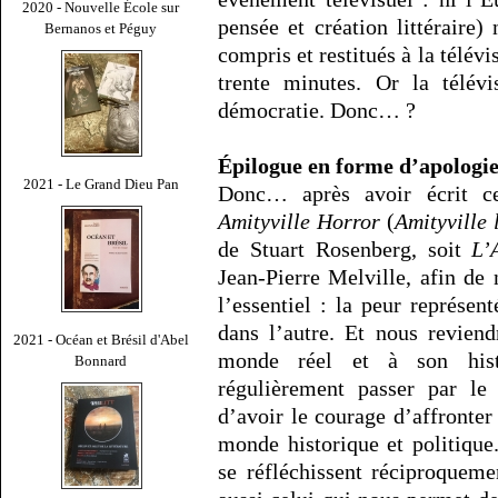
2020 - Nouvelle École sur
pensée et création littéraire)
Bernanos et Péguy
compris et restitués à la télévi
trente minutes. Or la télév
démocratie. Donc… ?
Épilogue en forme d’apologi
2021 - Le Grand Dieu Pan
Donc… après avoir écrit ce
Amityville Horror
(
Amityville 
de Stuart Rosenberg, soit
L’
Jean-Pierre Melville, afin de
l’essentiel : la peur représen
dans l’autre. Et nous revien
2021 - Océan et Brésil d'Abel
monde réel et à son histo
Bonnard
régulièrement passer par le
d’avoir le courage d’affronter
monde historique et politique
se réfléchissent réciproqueme