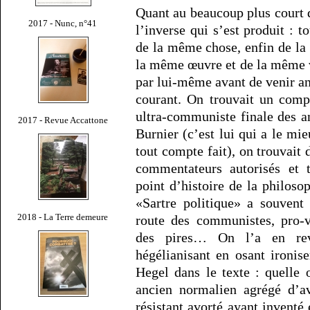
Quant au beaucoup plus court d
2017 - Nunc, n°41
l’inverse qui s’est produit : 
de la même chose, enfin de l
la même œuvre et de la même vi
par lui-même avant de venir an
courant. On trouvait un comp
ultra-communiste finale des 
2017 - Revue Accattone
Burnier (c’est lui qui a le mie
tout compte fait), on trouvait 
commentateurs autorisés et t
point d’histoire de la philoso
«Sartre politique» a souvent
2018 - La Terre demeure
route des communistes, pro-v
des pires… On l’a en rev
hégélianisant en osant ironise
Hegel dans le texte : quelle 
ancien normalien agrégé d’a
résistant avorté ayant inventé 