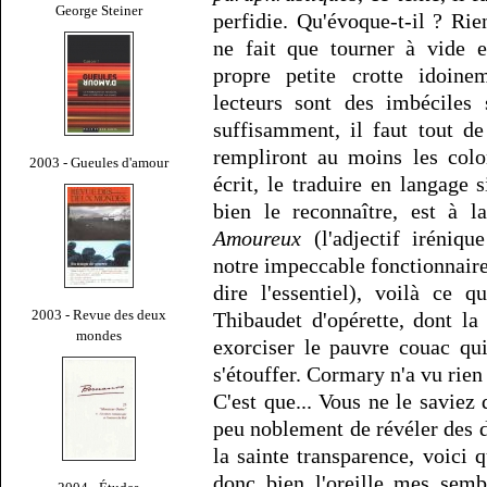
George Steiner
perfidie. Qu'évoque-t-il ? Rie
ne fait que tourner à vide e
propre petite crotte idoin
lecteurs sont des imbéciles
suffisamment, il faut tout d
rempliront au moins les colo
2003 - Gueules d'amour
écrit, le traduire en langage 
bien le reconnaître, est à l
Amoureux
(l'adjectif irénique
notre impeccable fonctionnaire 
dire l'essentiel), voilà ce 
2003 - Revue des deux
Thibaudet d'opérette, dont la
mondes
exorciser le pauvre couac qu
s'étouffer. Cormary n'a vu rien 
C'est que... Vous ne le saviez
peu noblement de révéler des dé
la sainte transparence, voici
donc bien l'oreille mes semb