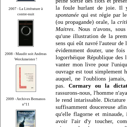
peine sortie des flots et pr
la foule hurlant de joie. Il
2007 - La Littérature à
spontanée
qui est régie par le
contre-nuit
(ou propagande) orale, la
crit
Maitres
. Nous n'avons, sous
qu'une illustration de la pre
sens qui eût navré l'auteur de 
évidemment douter, une fois 
2008 - Maudit soit Andreas
logorrhéique République des 
Werckmeister !
vanter mon livre pour l'uniqu
ouvrage est tout simplement 
auquel, ne l'oublions jamais,
pas.
Cormary ou la dicta
rassurons-nous, l'homme n'ayan
le rend intarissable. Dictature
2009 - Archives Bernanos
n°11
suffisamment doucereuse afin 
qu'elle flagorne et minaude, 
avoir l'air d'y toucher, c