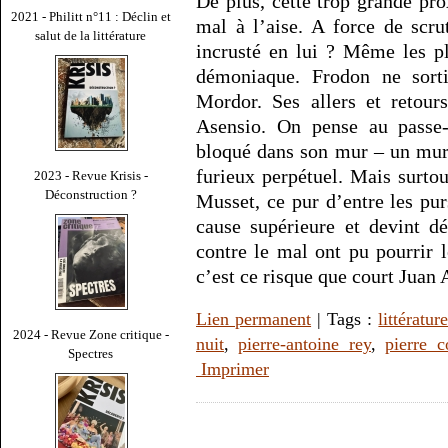
De plus, cette trop grande pro
2021 - Philitt n°11 : Déclin et
mal à l’aise. A force de scru
salut de la littérature
incrusté en lui ? Même les p
démoniaque. Frodon ne sort
Mordor. Ses allers et retour
Asensio. On pense au passe
bloqué dans son mur – un mur
furieux perpétuel. Mais surto
2023 - Revue Krisis -
Déconstruction ?
Musset, ce pur d’entre les pu
cause supérieure et devint d
contre le mal ont pu pourrir 
c’est ce risque que court Juan
Lien permanent
| Tags :
littératur
2024 - Revue Zone critique -
nuit
,
pierre-antoine rey
,
pierre 
Spectres
Imprimer