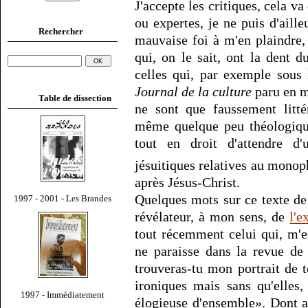
J'accepte les critiques, cela v
ou expertes, je ne puis d'aille
Rechercher
mauvaise foi à m'en plaindre,
qui, on le sait, ont la dent d
celles qui, par exemple sou
Journal de la culture
paru en m
Table de dissection
ne sont que faussement litté
même quelque peu théologique
tout en droit d'attendre d'u
jésuitiques relatives au monop
après Jésus-Christ.
Quelques mots sur ce texte d
1997 - 2001 - Les Brandes
révélateur, à mon sens, de
l'e
tout récemment celui qui, m'
ne paraisse dans la revue de 
trouveras-tu mon portrait de t
ironiques mais sans qu'elles,
1997 - Immédiatement
élogieuse d'ensemble». Dont act