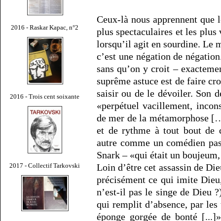
Ceux-là nous apprennent que le
2016 - Raskar Kapac, n°2
plus spectaculaires et les plus 
lorsqu’il agit en sourdine. Le
c’est une négation de négation. 
sans qu’on y croit – exacteme
suprême astuce est de faire cro
saisir ou de le dévoiler. Son d
2016 - Trois cent soixante
«perpétuel vacillement, incon
de mer de la métamorphose […
et de rythme à tout bout de 
autre comme un comédien pass
Snark – «qui était un boujeum,
Loin d’être cet assassin de Dieu
2017 - Collectif Tarkovski
précisément ce qui imite Dieu
n’est-il pas le singe de Dieu ?
qui remplit d’absence, par les
éponge gorgée de bonté [...]»