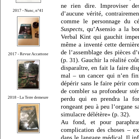
ne rien dire. Improviser de
2017 - Nunc, n°41
d’aucune vérité, contraireme
comme le personnage du cé
Suspects
, qu’Asensio a la b
Verbal Kint qui gauchit imper
même a inventé cette dernière 
de l’assemblage des pièces d
2017 - Revue Accattone
(p. 31). Gauchir la réalité coû
disparaître, en fait la faire di
mal – un cancer qui n’en fini
dépérir sans le faire périr co
de combler sa profondeur stéri
2018 - La Terre demeure
perdu qui en prendra la fo
rongeant peu à peu l’organe s
simulacre délétère» (p. 32).
Au fond, et pour paraphr
complication des choses – 
dans le langage médical. Il inf