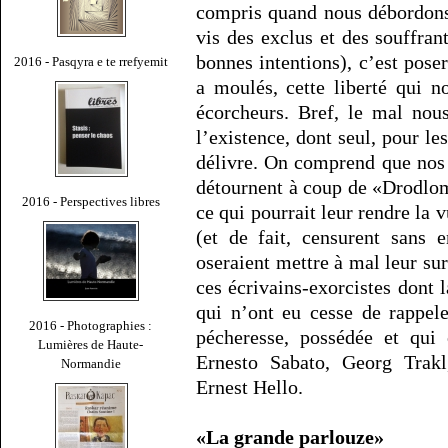
compris quand nous débordons 
vis des exclus et des souffran
bonnes intentions), c’est pose
2016 - Pasqyra e te rrefyemit
a moulés, cette liberté qui n
écorcheurs. Bref, le mal nous
l’existence, dont seul, pour les
délivre. On comprend que nos 
détournent à coup de «Drodlom
2016 - Perspectives libres
ce qui pourrait leur rendre la 
(et de fait, censurent sans e
oseraient mettre à mal leur su
ces écrivains-exorcistes dont 
qui n’ont eu cesse de rappeler
2016 - Photographies :
pécheresse, possédée et qui
Lumières de Haute-
Ernesto Sabato, Georg Trak
Normandie
Ernest Hello.
«La grande parlouze»