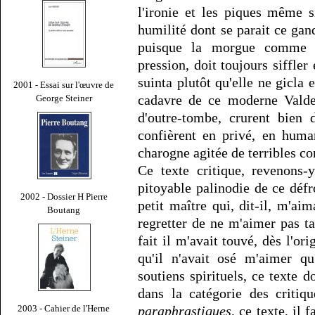
l'ironie et les piques même s
humilité dont se parait ce gan
puisque la morgue comme 
pression, doit toujours siffler 
suinta plutôt qu'elle ne gicla
2001 - Essai sur l'œuvre de
cadavre de ce moderne Valdem
George Steiner
d'outre-tombe, crurent bien 
confièrent en privé, en huma
charogne agitée de terribles co
Ce texte critique, revenons-
pitoyable palinodie de ce défr
2002 - Dossier H Pierre
petit maître qui, dit-il, m'ai
Boutang
regretter de ne m'aimer pas ta
fait il m'avait touvé, dès l'ori
qu'il n'avait osé m'aimer qu
soutiens spirituels, ce texte d
dans la catégorie des criti
paraphrastiques
, ce texte, il
2003 - Cahier de l'Herne