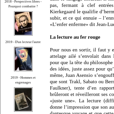
2018 - Perspectives libres -
pas, fermant à clef entrée
Pourquoi combattre ?
Kierkegaard le qualifie d’hermé
subir, et ce qui ennuie – l’en
«L’enfer enferme» dit Jean-Luc
La lecture au fer rouge
2019 - D'un lecteur l'autre
Pour nous en sortir, il faut y 
attelage ailé s’envolait dans
pour que la tête du philosophe
des idées, juste assez pour qu
même, Juan Asensio s’engouffr
2019 - Hommes et
que sont Trakl, Sabato ou Be
engrenages
Faulkner), tente d’en rapport
brûleront et réveilleront ses 
«juste une». La lecture (diff
donne l’impression que son aut
dantesque voyage et que cette 