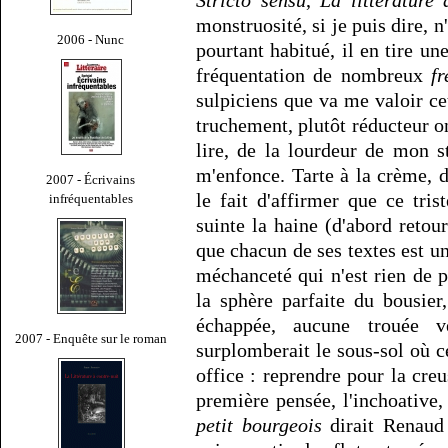
monstruosité, si je puis dire, 
2006 - Nunc
pourtant habitué, il en tire un
fréquentation de nombreux
fr
sulpiciens que va me valoir cet
truchement, plutôt réducteur o
lire, de la lourdeur de mon st
m'enfonce. Tarte à la crème, 
2007 - Écrivains
le fait d'affirmer que ce tri
infréquentables
suinte la haine (d'abord retour
que chacun de ses textes est un
méchanceté qui n'est rien de p
la sphère parfaite du bousier
échappée, aucune trouée 
2007 - Enquête sur le roman
surplomberait le sous-sol où
office : reprendre pour la creu
première pensée, l'inchoative,
petit bourgeois
dirait Renaud 