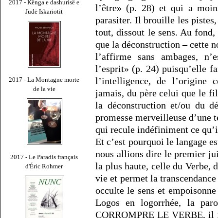
2017 - Kënga e dashurisë e
l’être» (p. 28) et qui a moin
Judë Iskariotit
parasiter. Il brouille les piste
tout, dissout le sens. Au fond,
que la déconstruction – cette n
l’affirme sans ambages, n’
l’esprit» (p. 24) puisqu’elle f
l’intelligence, de l’origine
2017 - La Montagne morte
de la vie
jamais, du père celui que le f
la déconstruction et/ou du d
promesse merveilleuse d’une t
qui recule indéfiniment ce qu’
Et c’est pourquoi le langage es
nous allions dire le premier jui
2017 - Le Paradis français
la plus haute, celle du Verbe,
d'Éric Rohmer
vie et permet la transcendance
occulte le sens et empoisonne 
Logos en logorrhée, la paro
CORROMPRE LE VERBE, il faut 