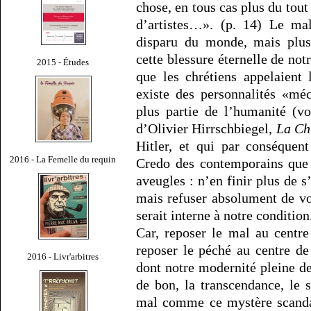
chose, en tous cas plus du tout
d’artistes…». (p. 14) Le mal
disparu du monde, mais plu
cette blessure éternelle de no
2015 - Études
que les chrétiens appelaient
existe des personnalités «méc
plus partie de l’humanité (vo
d’Olivier Hirrschbiegel,
La Ch
Hitler, et qui par conséquen
2016 - La Femelle du requin
Credo des contemporains que 
aveugles : n’en finir plus de s’
mais refuser absolument de v
serait interne à notre condition
Car, reposer le mal au centr
reposer le péché au centre de
2016 - Livr'arbitres
dont notre modernité pleine d
de bon, la transcendance, le s
mal comme ce mystère scanda