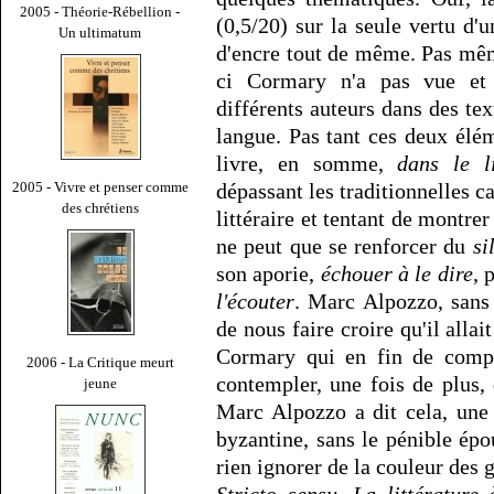
2005 - Théorie-Rébellion -
(0,5/20) sur la seule vertu d'u
Un ultimatum
d'encre tout de même. Pas même
ci Cormary n'a pas vue et 
différents auteurs dans des tex
langue. Pas tant ces deux élé
livre, en somme,
dans le l
dépassant les traditionnelles c
2005 - Vivre et penser comme
des chrétiens
littéraire et tentant de montrer 
ne peut que se renforcer du
si
son aporie,
échouer à le dire
, 
l'écouter
. Marc Alpozzo, san
de nous faire croire qu'il all
Cormary qui en fin de compte
2006 - La Critique meurt
contempler, une fois de plus,
jeune
Marc Alpozzo a dit cela, une 
byzantine, sans le pénible é
rien ignorer de la couleur des 
Stricto sensu
,
La littérature 