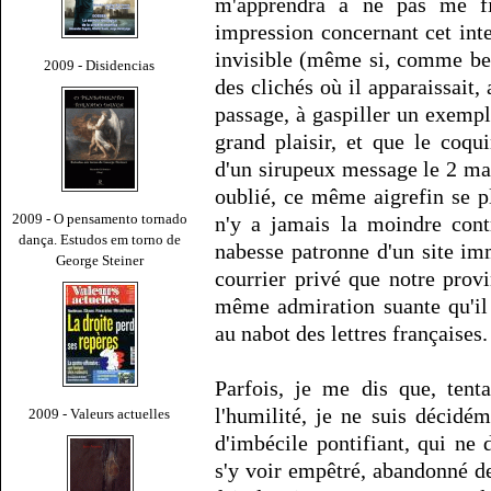
m'apprendra à ne pas me fie
impression concernant cet inte
invisible (même si, comme bea
2009 - Disidencias
des clichés où il apparaissait,
passage, à gaspiller un exempl
grand plaisir, et que le coqu
d'un sirupeux message le 2 ma
oublié, ce même aigrefin se 
2009 - O pensamento tornado
n'y a jamais la moindre contr
dança. Estudos em torno de
nabesse patronne d'un site imm
George Steiner
courrier privé que notre provi
même admiration suante qu'il
au nabot des lettres françaises.
Parfois, je me dis que, tent
l'humilité, je ne suis décid
2009 - Valeurs actuelles
d'imbécile pontifiant, qui ne 
s'y voir empêtré, abandonné de 