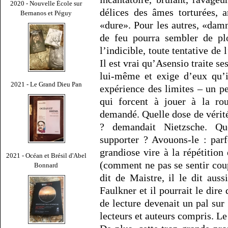
2020 - Nouvelle École sur
délices des âmes torturées, a
Bernanos et Péguy
«dure». Pour les autres, «damn
de feu pourra sembler de pl
l’indicible, toute tentative de 
Il est vrai qu’Asensio traite se
lui-même et exige d’eux qu’i
2021 - Le Grand Dieu Pan
expérience des limites – un 
qui forcent à jouer à la rou
demandé. Quelle dose de vérité
? demandait Nietzsche. Qu
supporter ? Avouons-le : parf
grandiose vire à la répétitio
2021 - Océan et Brésil d'Abel
(comment ne pas se sentir coup
Bonnard
dit de Maistre, il le dit au
Faulkner et il pourrait le dire
de lecture devenait un pal sur
lecteurs et auteurs compris. Le