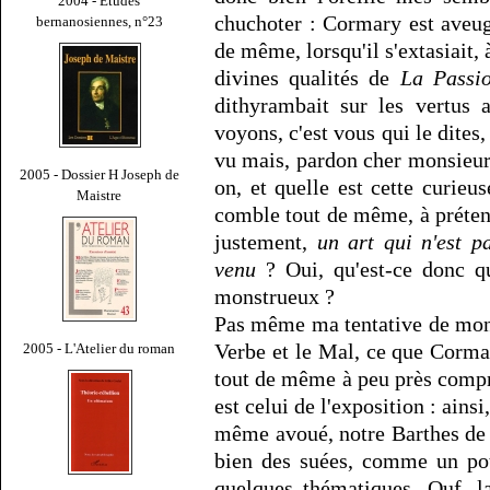
2004 - Études
chuchoter : Cormary est aveug
bernanosiennes, n°23
de même, lorsqu'il s'extasiait,
divines qualités de
La Passi
dithyrambait sur les vertus
voyons, c'est vous qui le dites
vu mais, pardon cher monsieur,
2005 - Dossier H Joseph de
on, et quelle est cette curieu
Maistre
comble tout de même, à prétendr
justement,
un art qui n'est p
venu
? Oui, qu'est-ce donc q
monstrueux ?
Pas même ma tentative de mont
Verbe et le Mal, ce que Corm
2005 - L'Atelier du roman
tout de même à peu près compr
est celui de l'exposition : ains
même avoué, notre Barthes de
bien des suées, comme un pot
quelques thématiques. Ouf, l