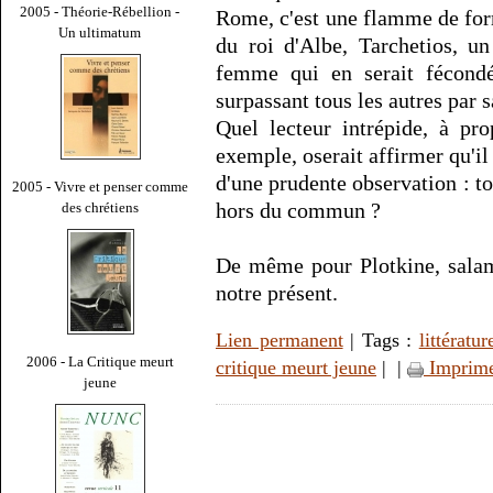
2005 - Théorie-Rébellion -
Rome, c'est une flamme de for
Un ultimatum
du roi d'Albe, Tarchetios, un
femme qui en serait fécond
surpassant tous les autres par 
Quel lecteur intrépide, à pr
exemple, oserait affirmer qu'il 
d'une prudente observation : to
2005 - Vivre et penser comme
hors du commun ?
des chrétiens
De même pour Plotkine, salam
notre présent.
Lien permanent
| Tags :
littératur
2006 - La Critique meurt
critique meurt jeune
|
|
Imprim
jeune