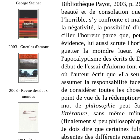
Bibliothèque Payot, 2003, p. 26)
George Steiner
beauté et de consolation qu
l’horrible, s’y confronte et ma
la négativité, la possibilité 
ciller l'horreur parce que, 
évidence, lui aussi scrute l'ho
2003 - Gueules d'amour
guetter la moindre lueur. Au
l'apocalyptisme des écrits de D
début de l'essai d'Adorno font
où l'auteur écrit que «La se
assumer la responsabilité face
de considérer toutes les chose
2003 - Revue des deux
mondes
point de vue de la rédemption»
mot de
philosophie
peut êtr
littérature
, sans même m'int
(finalement si peu philosophiq
Je dois dire que certaines ful
absentes des différents roman