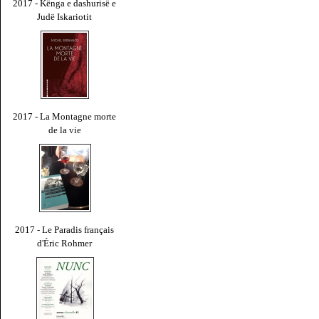
2017 - Kënga e dashurisë e
Judë Iskariotit
2017 - La Montagne morte
de la vie
2017 - Le Paradis français
d'Éric Rohmer