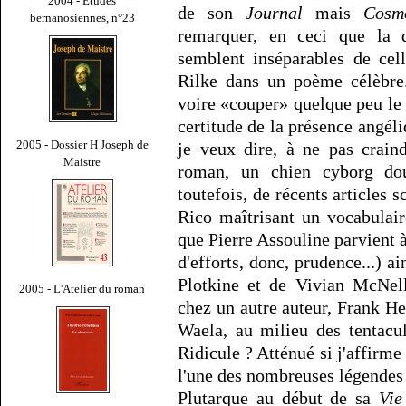
2004 - Études
de son
Journal
mais
Cosm
bernanosiennes, n°23
remarquer, en ceci que la d
semblent inséparables de cel
Rilke dans un poème célèbre.
voire «couper» quelque peu le v
certitude de la présence angéli
2005 - Dossier H Joseph de
je veux dire, à ne pas crain
Maistre
roman, un chien cyborg do
toutefois, de récents articles 
Rico maîtrisant un vocabulaire
que Pierre Assouline parvient 
d'efforts, donc, prudence...) a
Plotkine et de Vivian McNell
2005 - L'Atelier du roman
chez un autre auteur, Frank Her
Waela, au milieu des tentacu
Ridicule ? Atténué si j'affirme
l'une des nombreuses légendes 
Plutarque au début de sa
Vie