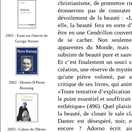
christianisme, de promettre r
étonnerons pas de constater
dévoilement de la beauté : «L
elle, la beauté fera en sorte d
être en une Cendrillon couver
2001 - Essai sur l'œuvre de
de se cacher. Non seuleme
George Steiner
apparentes du Monde, mais p
subsiste de beauté pure et sau
Et c’est finalement un souci s
création, une réserve de mystèr
qu'une piètre volonté, par a
2002 - Dossier H Pierre
critique de ses livres, qui ani
Boutang
«Toute tentative d’explication
le point essentiel et souffrira
esthétique» (496). Quel plaisir
la beauté, de clouer le sale c
Dantec est désespéré, noir, 
encore ? Adorno écrit a
2003 - Cahier de l'Herne