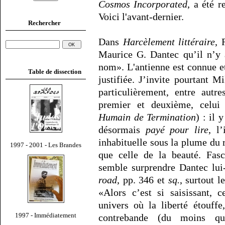
Cosmos Incorporated
, a été r
Voici l'avant-dernier.
Rechercher
Dans
Harcèlement littéraire
, 
Maurice G. Dantec qu’il n’y 
nom». L'antienne est connue et 
Table de dissection
justifiée. J’invite pourtant Mi
particulièrement, entre autre
premier et deuxième, celui
Humain de Termination
) : il 
désormais
payé pour lire
, l
inhabituelle sous la plume du 
1997 - 2001 - Les Brandes
que celle de la beauté. Fasc
semble surprendre Dantec lui
road
, pp. 346 et
sq.
, surtout 
«Alors c’est si saisissant,
univers où la liberté étouff
1997 - Immédiatement
contrebande (du moins q