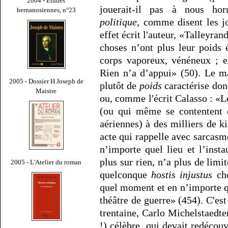
2004 - Études
jouerait-il pas à nous horr
bernanosiennes, n°23
politique
, comme disent les jo
effet écrit l'auteur, «Talleyrand
choses n’ont plus leur poids é
corps vaporeux, vénéneux ; e
Rien n’a d’appui» (50). Le m
2005 - Dossier H Joseph de
plutôt de
poids
caractérise don
Maistre
ou, comme l'écrit Calasso : «Le
(ou qui même se contentent d
aériennes) à des milliers de k
acte qui rappelle avec sarcas
n’importe quel lieu et l’inst
plus sur rien, n’a plus de lim
2005 - L'Atelier du roman
quelconque
hostis injustus
cho
quel moment et en n’importe q
théâtre de guerre» (454). C'es
trentaine, Carlo Michelstaedte
!) célèbre, qui devait redécouv