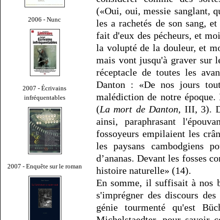
(«Oui, oui, messie sanglant, qu
2006 - Nunc
les a rachetés de son sang, et
fait d'eux des pécheurs, et mo
la volupté de la douleur, et mo
mais vont jusqu'à graver sur l
réceptacle de toutes les ava
Danton : «De nos jours tout
2007 - Écrivains
malédiction de notre époque. 
infréquentables
(
La mort de Danton
, III, 3).
ainsi, paraphrasant l'épouv
fossoyeurs empilaient les crân
les paysans cambodgiens pou
d’ananas. Devant les fosses c
2007 - Enquête sur le roman
histoire naturelle» (14).
En somme, il suffisait à nos 
s'imprégner des discours des 
génie tourmenté qu'est Bü
Michelstaedter, pour savoir ce