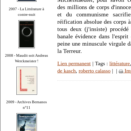
des millions de corps d'innoc
2007 - La Littérature à
et du communisme sacrifie
contre-nuit
réification absolue des corps
tous deux (j'insiste) procéd
banale évidence dans l'esprit 
peine une minuscule virgule da
la Terreur.
2008 - Maudit soit Andreas
Werckmeister !
Lien permanent
| Tags :
littérature
de kasch
,
roberto calasso
|
|
Im
2009 - Archives Bernanos
n°11