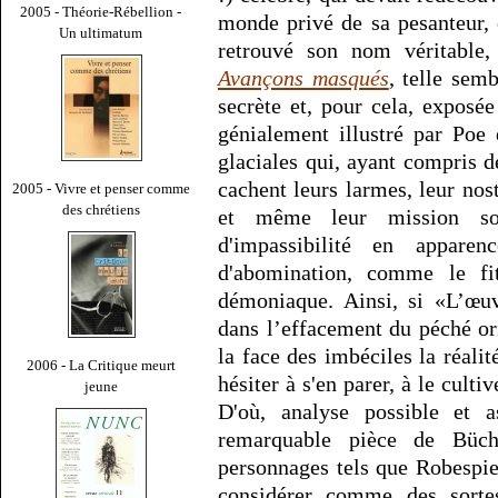
2005 - Théorie-Rébellion -
monde privé de sa pesanteur, o
Un ultimatum
retrouvé son nom véritable
Avançons masqués
, telle sem
secrète et, pour cela, exposé
génialement illustré par Poe 
glaciales qui, ayant compris d
cachent leurs larmes, leur nost
2005 - Vivre et penser comme
des chrétiens
et même leur mission sou
d'impassibilité en appare
d'abomination, comme le fi
démoniaque. Ainsi, si «L’œuv
dans l’effacement du péché ori
la face des imbéciles la réalit
2006 - La Critique meurt
hésiter à s'en parer, à le culti
jeune
D'où, analyse possible et
remarquable pièce de Büchn
personnages tels que Robespie
considérer comme des sortes