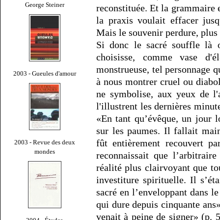
George Steiner
reconstituée. Et la grammaire 
la praxis voulait effacer ju
Mais le souvenir perdure, plus 
Si donc le sacré souffle là o
choisisse, comme vase d'él
monstrueuse, tel personnage que
2003 - Gueules d'amour
à nous montrer cruel ou diabo
ne symbolise, aux yeux de l'
l'illustrent les dernières minu
«En tant qu’évêque, un jour lo
sur les paumes. Il fallait mai
fût entièrement recouvert pa
2003 - Revue des deux
mondes
reconnaissait que l’arbitrair
réalité plus clairvoyant que t
investiture spirituelle. Il s’é
sacré en l’enveloppant dans le
qui dure depuis cinquante ans»,
venait à peine de signer» (p. 