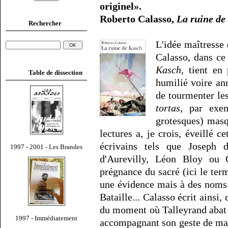
originel».
Roberto Calasso,
La ruine de
Rechercher
L'idée maîtresse
Calasso, dans ce 
Kasch
, tient en 
Table de dissection
humilié voire ann
de tourmenter le
tortas
, par exem
grotesques) masq
lectures a, je crois, éveillé c
écrivains tels que Joseph 
1997 - 2001 - Les Brandes
d'Aurevilly, Léon Bloy ou 
prégnance du sacré (ici le term
une évidence mais à des noms 
Bataille... Calasso écrit ainsi,
du moment où Talleyrand abat su
1997 - Immédiatement
accompagnant son geste de ma