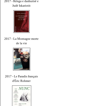
2017 - Kënga e dashurisë e
Judë Iskariotit
2017 - La Montagne morte
de la vie
2017 - Le Paradis français
d'Éric Rohmer