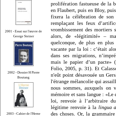
prolifération fastueuse de la 
en Flaubert, puis en Bloy, pui
fixera la célébration de son
remplaçant les feux d’artifi
vrombissement des mortiers su
2001 - Essai sur l'œuvre de
alors, de «légitimité» – ma
George Steiner
quelconque, de plus en plus 
vacante par la loi : c’était alo
dans ses migrations, n’impré
mais le papier d’un pacte» 
Folio, 2005, p. 31). Et Calas
2002 - Dossier H Pierre
n'eût point désavouée un Ger
Boutang
l'étrange mélancolie qui assaill
nous sommes, auxquels on veu
mémoire et sans langue : «Le d
loi, renvoie à l’arbitraire d
légitime renvoie à la
lingua 
des choses. Or, la grammair
2003 - Cahier de l'Herne