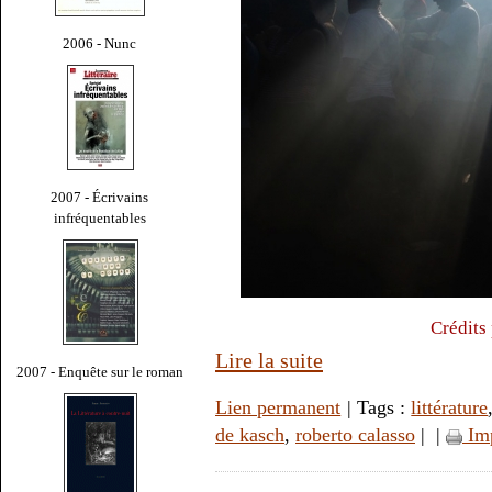
2006 - Nunc
2007 - Écrivains
infréquentables
Crédits
Lire la suite
2007 - Enquête sur le roman
Lien permanent
| Tags :
littérature
de kasch
,
roberto calasso
|
|
Im