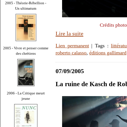
2005 - Théorie-Rébellion -
Un ultimatum
Crédits photo
Lire la suite
Lien permanent
| Tags :
littérat
2005 - Vivre et penser comme
roberto calasso
,
éditions gallimard
des chrétiens
07/09/2005
La ruine de Kasch de Ro
2006 - La Critique meurt
jeune