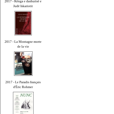
2017 - Kënga e dashurisë e
Judë Iskariotit
2017 - La Montagne morte
de la vie
2017 - Le Paradis français
d'Éric Rohmer