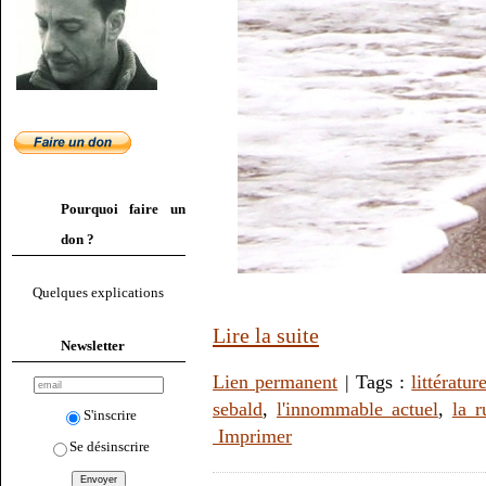
Pourquoi faire un
don ?
Quelques explications
Lire la suite
Newsletter
Lien permanent
| Tags :
littératur
sebald
,
l'innommable actuel
,
la r
S'inscrire
Imprimer
Se désinscrire