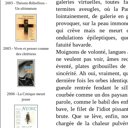
galeries virtuelles, toutes
2005 - Théorie-Rébellion -
termites aveugles, où la P
Un ultimatum
lointainement, de galerie en 
provoquer, sur la peau immond
qui crève mais ne meurt d
ondulations épileptiques, q
fatuité bavarde.
2005 - Vivre et penser comme
Moignons de volonté, langues a
des chrétiens
ne veulent pas voir, âmes rec
éventé, plates gribouilles d
sincérité. Ah oui, vraiment, q
dernière fois les orbes identi
gueule rentrée fendant le si
courbée comme un dos paysan.
2006 - La Critique meurt
jeune
parole, comme le babil des enf
bave, le filet de l'idiot pis
brute. Que se lève, enfin, no
chargée de la chaleur pulvér