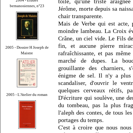
2004 - Études
toile, qu'une triste araigné
bernanosiennes, n°23
Jérôme, morte depuis sa naissa
chair transparente.
Mais de Verbe qui est acte, p
moindre lambeau. La Croix éve
Crâne, un ciel vide. Le Fils 
fin, et aucune pierre mirac
2005 - Dossier H Joseph de
rafraîchissante, et pas même
Maistre
marché de dupes. La bouch
grouillante des charniers, 
énigme de sel. Il n'y a plus 
scandaliser, d'ouvrir le ven
quelques cerveaux rétifs, p
2005 - L'Atelier du roman
D'écriture qui soulève, une de
du tombeau, pas la plus frag
l'aleph des contes, de tous les
portages du temps.
C'est à croire que nous nou