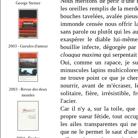
Nous méritons de périr d'une f
George Steiner
les oreilles remplis de la mer
bouches tavelées, avalée pie
immonde censée nous offrir la
sans parole ou plutôt qui les a
exaspérer le diable lui-même
bouillie infecte, dégorgée p
2003 - Gueules d'amour
cloaqua maxima
qui serpentait
Oui, comme un rapace, je su
minuscules lapins multicolores
ne trouve point ce que je che
nourrir, avant de m'écraser, I
2003 - Revue des deux
solitaire, fière, irrésistible
mondes
l'acier.
Car il n'y a, sur la toile, q
propre sueur fétide, tout occup
les ailes transparentes qui n
que ne le permet le saut d'une 