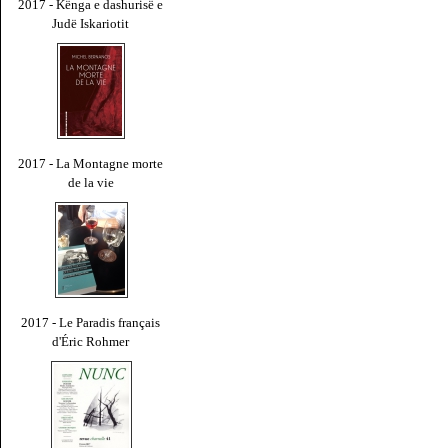
2017 - Kënga e dashurisë e
Judë Iskariotit
2017 - La Montagne morte
de la vie
2017 - Le Paradis français
d'Éric Rohmer