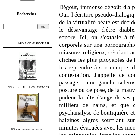
Dégoût, immense dégoût d'à peu
Oui, l'écriture pseudo-dialogi
Rechercher
de la virtualité béate est déci
le désavantage d'être diable
sonore. Ici, on s'extasie à n
Table de dissection
corporels sur une pornographi
miasmes religieux, décriant au
clichés les plus pitoyables de 
les reprendre à son compte, d
contestation. J'appelle ce c
passage, d'une gauche scléro
1997 - 2001 - Les Brandes
posture ou de pose, de la mauv
pudeur la tête d'ange de ses 
milliers de nains, et que 
psychanalyse de boutiquière et
haleines aigres soufflant su
minutes évacuées avec les mens
1997 - Immédiatement