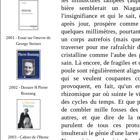
les minuscules lampées (aup
bière semblerait un Niaga
l'insignifiance et qui le sait,
après jour, prospère comm
quelques millimètres, pourta
2001 - Essai sur l'œuvre de
un corps autrefois (mais que
George Steiner
traverser pour me rafraîchir 
cristalline comme l'aube des p
sain. Là encore, de fragiles et
poule sont régulièrement align
qui se veulent coupantes 
provoquent, en fait, qu'un e
2002 - Dossier H Pierre
rhizomique par où suinte le vi
Boutang
des cycles du temps. Et que 
de combler mille fosses des
autres, et que dire de la m
purulent de tous ces proto
insulterait le génie d'une larv
2003 - Cahier de l'Herne