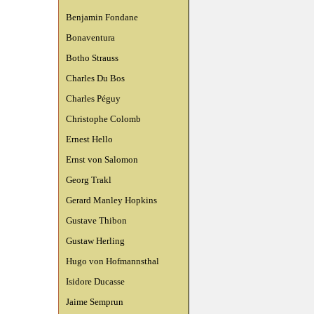
Benjamin Fondane
Bonaventura
Botho Strauss
Charles Du Bos
Charles Péguy
Christophe Colomb
Ernest Hello
Ernst von Salomon
Georg Trakl
Gerard Manley Hopkins
Gustave Thibon
Gustaw Herling
Hugo von Hofmannsthal
Isidore Ducasse
Jaime Semprun