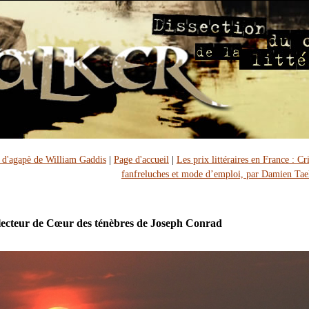
 d'agapè de William Gaddis
|
Page d'accueil
|
Les prix littéraires en France : Cr
fanfreluches et mode d’emploi, par Damien Ta
t lecteur de Cœur des ténèbres de Joseph Conrad