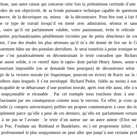
chose, une autre raison qui concerne cette fois la prétentieuse certitude d’une 
e sûre de son objectivité, de sa froide puissance technique capable de question
uvre, de la décortiquer ou, mieux : de la déconstruire. Pour être tout à fait f
ue ce type de travail lorsqu’il est mené avec admiration, sérieux et sans
e, outre qu’il est parfaitement valable, voire passionnant, évite le ridicule
luettes psychanalysantes péniblement tricotées par de petits dénicheurs de c
nsi, l’une des études les plus sérieuses qu’il m’a été donné de lire sur le
C
ustement bâtie sur des postulats derridiens. Je serai toutefois à peine ironique en
ue c’est paradoxalement en déconstruisant le texte conradien que Richar
ne assise solide, à ce «motif dans le tapis» dont parlait Henry James, assise 
 pourtant impossible (on se demande bien pourquoi) de déconstruire selon 
git de la victoire morale (
et linguistique
, pourrait-on écrire) de Kurtz sur la f
énèbres dans lesquels il s’est enveloppé. Richard Pedot, fidèle au moins à son 
ncapable de se débarrasser d’une position morale, après tout elle aussi, elle à s
t soupçonnable et récusable . Par cet exemple nous touchons donc à une 
 fascinante par ses conséquences comme nous le verrons. En effet, je crois qu
cielle (y compris universitaire) préfère ses propres commentaires à ceux des éc
implement parce qu’elle a peur de ces derniers, qu’elle est parfaitement certai
e à ne pas se l’avouer : le texte d’un auteur sur un autre auteur (Eliot su
ur Poe, Fondane sur Rimbaud et Baudelaire, etc.) est proprement infini , 
professionnel le plus soupçonneux ne peut aller que jusqu’à une certaine pro