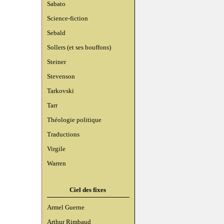
Sabato
Science-fiction
Sebald
Sollers (et ses bouffons)
Steiner
Stevenson
Tarkovski
Tarr
Théologie politique
Traductions
Virgile
Warren
Ciel des fixes
Armel Guerne
Arthur Rimbaud