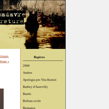
itiques,
Repères
elman »
2666
Anders
Apologia pro Vita Kurtzii
Barbey d'Aurevilly
Barrès
Bellum civile
Bernanos