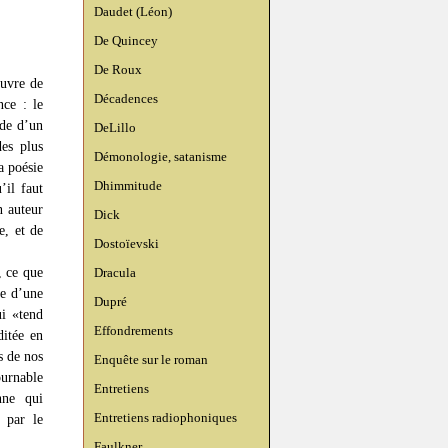
Daudet (Léon)
De Quincey
De Roux
œuvre de
Décadences
nce : le
ude d’un
DeLillo
des plus
Démonologie, satanisme
a poésie
Dhimmitude
’il faut
n auteur
Dick
e, et de
Dostoïevski
, ce que
Dracula
te d’une
Dupré
ui «tend
Effondrements
ditée en
s de nos
Enquête sur le roman
ournable
Entretiens
nne qui
Entretiens radiophoniques
 par le
Faulkner