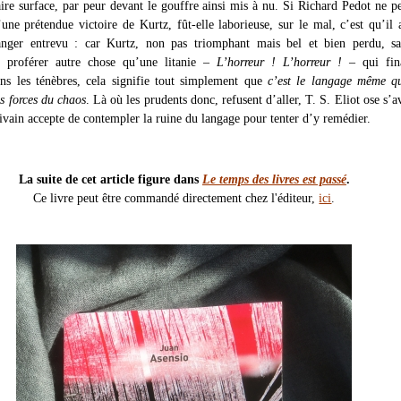
aire surface, par peur devant le gouffre ainsi mis à nu. Si Richard Pedot ne pe
’une prétendue victoire de Kurtz, fût-elle laborieuse, sur le mal, c’est qu’il 
anger entrevu : car Kurtz, non pas triomphant mais bel et bien perdu, sa
e proférer autre chose qu’une litanie –
L’horreur ! L’horreur !
– qui fin
ans les ténèbres, cela signifie tout simplement que
c’est le langage même qu
es forces du chaos
. Là où les prudents donc, refusent d’aller, T. S. Eliot ose s’a
rivain accepte de contempler la ruine du langage pour tenter d’y remédier.
La suite de cet article figure dans
Le temps des livres est passé
.
Ce livre peut être commandé directement chez l'éditeur,
ici
.