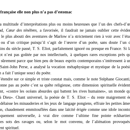
française elle non plus n’a pas d’estomac
a multitude d’interprétations plus ou moins heureuses que l’un des chefs-d’
rad,
Cœur des ténèbres
, a favorisée, il faudrait ne jamais oublier cette évide
le plus abouti des aventures de Marlow n’a strictement rien à voir avec l’ét
e ou d’un critique puisqu’il s’agit de l’œuvre d’un poète, sans doute l’un 
ins du siècle passé, T. S. Eliot, parfaitement ignoré ou presque en France. Si l
ot n’est pas goûtée par nos intellectuels, à quelques rares exceptions près qu
st sûrement parce que bien peu de beaux esprits contemporains s’intéressent à u
aint-John Perse, a analysé la vocation métaphysique et mystique de la poési
n a fait l’unique souci du poète.
’étendre sur ce simple et triste constat mais, comme le note Stéphane Giocanti
onne pas au poète c’est sa quête religieuse, cette dimension spirituelle éviden
nt, «contre les océans absurdes qui battent les rives humaines», un monde q
à Dieu». Chant universel, la poésie de T. S. Eliot – du reste maigrement é
délaisse les minauderies et les jeux de langage pongiens, effraie les petites âme
s, chaudement emmitouflées dans une laïcité érigée comme une idole incont
iquement universelle, à vrai dire comme l’ultime fine pointe eckhartie
 ces sots des ravages ou, selon le mot convenu, de l’aliénation provoqués
t spirituel.