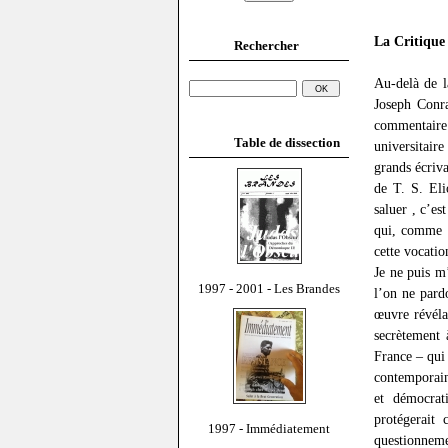
La Critique 
Rechercher
Au-delà de l
Joseph Con
commentaire 
Table de dissection
universitair
grands écriva
de T. S. Eli
saluer , c’e
qui, comme S
cette vocatio
Je ne puis m
1997 - 2001 - Les Brandes
l’on ne pard
œuvre révéla
secrètement 
France – qui 
contemporain
et démocrat
protégerait
1997 - Immédiatement
questionnemen