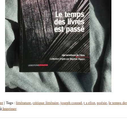
nt
| Tags :
littérature
,
critique littéraire
,
joseph conrad
,
t s eliot
,
poésie
,
le temps des
Imprimer