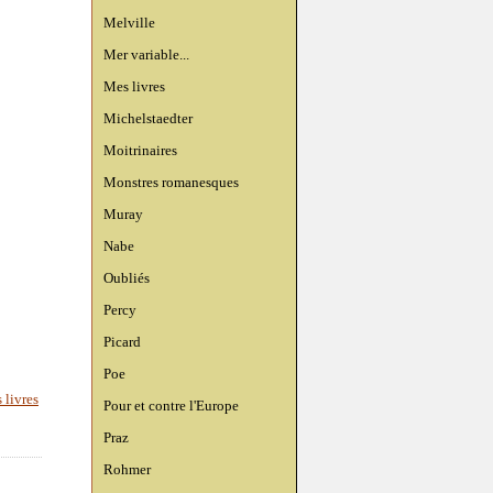
Melville
Mer variable...
Mes livres
Michelstaedter
Moitrinaires
Monstres romanesques
Muray
Nabe
Oubliés
Percy
Picard
Poe
 livres
Pour et contre l'Europe
Praz
Rohmer