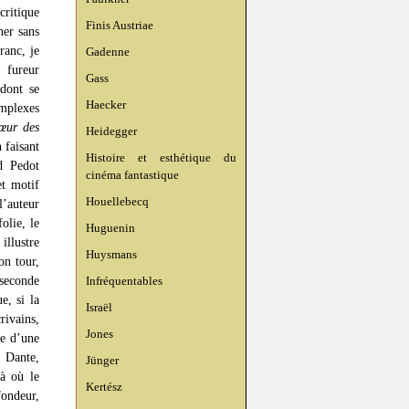
critique
Finis Austriae
ner sans
ranc, je
Gadenne
 fureur
Gass
 dont se
Haecker
omplexes
œur des
Heidegger
 faisant
Histoire et esthétique du
d Pedot
cinéma fantastique
et motif
Houellebecq
l’auteur
olie, le
Huguenin
illustre
Huysmans
on tour,
seconde
Infréquentables
e, si la
Israël
rivains,
Jones
ne d’une
r Dante,
Jünger
là où le
Kertész
fondeur,