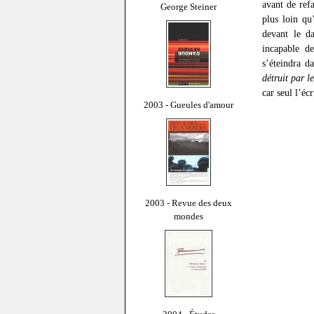
avant de ref
George Steiner
plus loin qu
devant le d
incapable d
s’éteindra d
détruit par l
car seul l’éc
2003 - Gueules d'amour
2003 - Revue des deux
mondes