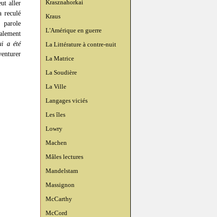
Krasznahorkai
ut aller
a reculé
Kraus
 parole
L'Amérique en guerre
alement
i a été
La Littérature à contre-nuit
venturer
La Matrice
La Soudière
La Ville
Langages viciés
Les îles
Lowry
Machen
Mâles lectures
Mandelstam
Massignon
McCarthy
McCord