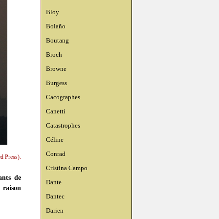
Bloy
Bolaño
Boutang
Broch
Browne
Burgess
Cacographes
Canetti
Catastrophes
Céline
Conrad
d Press).
Cristina Campo
tants de
Dante
 raison
Dantec
Darien