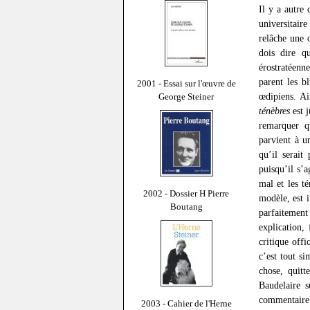
Il y a autre 
universitair
relâche une œ
dois dire q
érostratéenn
parent les b
2001 - Essai sur l'œuvre de
œdipiens. Ai
George Steiner
ténèbres
est j
remarquer q
parvient à u
qu’il serait
puisqu’il s’a
mal et les t
2002 - Dossier H Pierre
modèle, est i
Boutang
parfaitemen
explication,
critique offi
c’est tout s
chose, quitt
Baudelaire s
commentaire 
2003 - Cahier de l'Herne