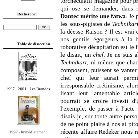
torcheculatif magazine pour p
qui ose se demander, dans 
Rechercher
Dantec mérite une fatwa
. Je
les sous-pigistes de
Technikar
la déesse Raison ? Il est vrai
nos gentils égorgeurs à la b
Table de dissection
roborative décapitation est le
le disait, un
chef
. Je ne suis 
Technikart
, ni même que chacu
composent, puissent se vanter
chef qui leur aurait per
irresponsable crétinisme, al
1997 - 2001 - Les Brandes
lisant leur lamentable artic
pourrait se croire investi d
l'exemple, de passer à l'acte
disais-je, sur toute autre pers
de ne point plaire à nos si pi
récente affaire Redeker nous rap
1997 - Immédiatement