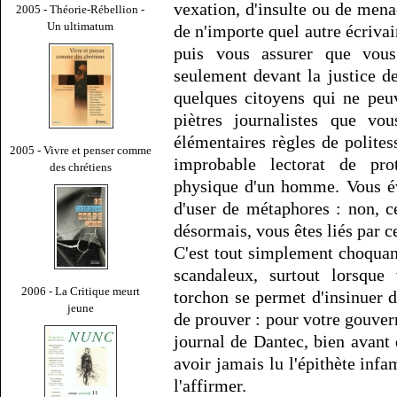
vexation, d'insulte ou de men
2005 - Théorie-Rébellion -
Un ultimatum
de n'importe quel autre écrivain
puis vous assurer que vou
seulement devant la justice d
quelques citoyens qui ne peu
piètres journalistes que vo
élémentaires règles de polites
2005 - Vivre et penser comme
improbable lectorat de prot
des chrétiens
physique d'un homme. Vous év
d'user de métaphores : non, c
désormais, vous êtes liés par c
C'est tout simplement choquan
scandaleux, surtout lorsque 
2006 - La Critique meurt
torchon se permet d'insinuer d
jeune
de prouver : pour votre gouvern
journal de Dantec, bien avant q
avoir jamais lu l'épithète inf
l'affirmer.