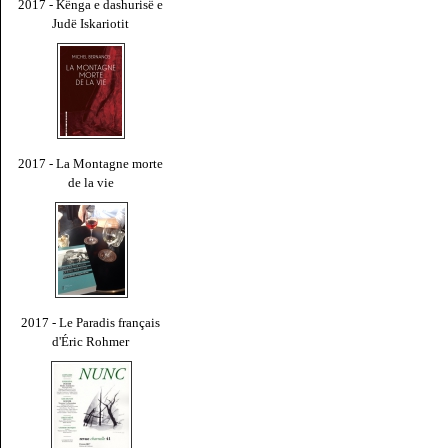
2017 - Kënga e dashurisë e
Judë Iskariotit
2017 - La Montagne morte
de la vie
2017 - Le Paradis français
d'Éric Rohmer