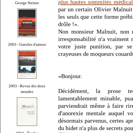
plus hautes sommités médical
George Steiner
par un certain Olivier Malnui
les seuls que cette forme prébi
drôle !».
Non monsieur Malnuit, non me
irresponsabilité n'a vraiment r
2003 - Gueules d'amour
votre juste punition, par se
crayeuses de moqueurs couard
«Bonjour.
2003 - Revue des deux
Décidément, la prose tec
mondes
lamentablement minable, pua
parviendrait même à faire rir
d'anorexie mentale auquel vo
désormais parvenus, certes apr
du bidet n'a plus de secrets pour