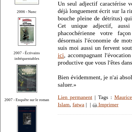
Un seul adjectif caractérise v
déjà longuement écrit sur la ri
2006 - Nunc
bouche pleine de détritus) qu
Cet unique adjectif, auss
phacochérienne votre faço
désormais l'économie de mots
suis moi aussi un fervent souti
2007 - Écrivains
ici
, accompagnant l'évocation
infréquentables
productive que vous l'êtes dans
Bien évidemment, je n'ai absol
saluer.»
Lien permanent
| Tags :
Maurice
2007 - Enquête sur le roman
Islam
,
fatwa
|
|
Imprimer