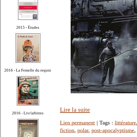
2015 - Études
2016 - La Femelle du requin
Lire la suite
2016 - Livr'arbitres
Lien permanent
| Tags :
littérature
fiction
,
polar
,
post-apocalyptisme