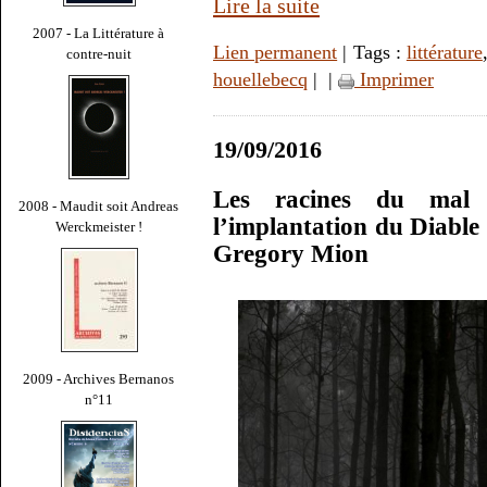
Lire la suite
2007 - La Littérature à
Lien permanent
| Tags :
littérature
contre-nuit
houellebecq
|
|
Imprimer
19/09/2016
Les racines du mal
2008 - Maudit soit Andreas
l’implantation du Diable 
Werckmeister !
Gregory Mion
2009 - Archives Bernanos
n°11