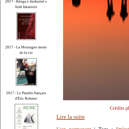
2017 - Kënga e dashurisë e
Judë Iskariotit
2017 - La Montagne morte
de la vie
2017 - Le Paradis français
d'Éric Rohmer
Crédits p
Lire la suite
Lien permanent
| Tags :
littéra