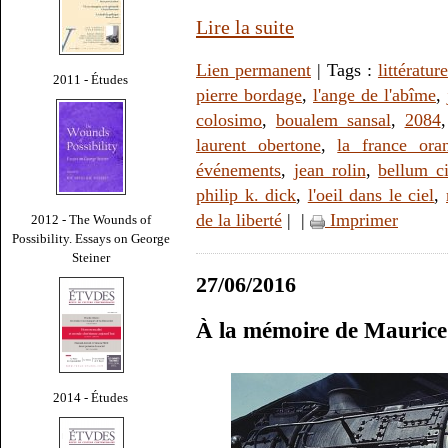
Lire la suite
Lien permanent
| Tags :
littérature
2011 - Études
pierre bordage
,
l'ange de l'abîme
,
colosimo
,
boualem sansal
,
2084
laurent obertone
,
la france ora
événements
,
jean rolin
,
bellum ci
philip k. dick
,
l'oeil dans le ciel
,
de la liberté
|
|
Imprimer
2012 - The Wounds of
Possibility. Essays on George
Steiner
27/06/2016
À la mémoire de Maurice
2014 - Études