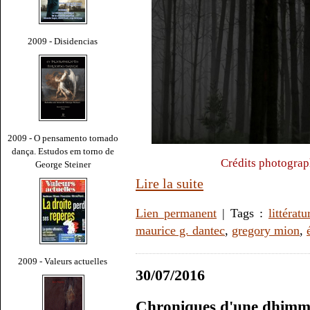
2009 - Disidencias
2009 - O pensamento tornado
dança. Estudos em torno de
Crédits photograp
George Steiner
Lire la suite
Lien permanent
| Tags :
littératu
maurice g. dantec
,
gregory mion
,
2009 - Valeurs actuelles
30/07/2016
Chroniques d'une dhimm