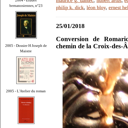
maurice g. dantec
,
hubert artus
,
é
2004 - Études
bernanosiennes, n°23
philip k. dick
,
léon bloy
,
ernest he
25/01/2018
Conversion de Romaric
chemin de la Croix-des-
2005 - Dossier H Joseph de
Maistre
2005 - L'Atelier du roman