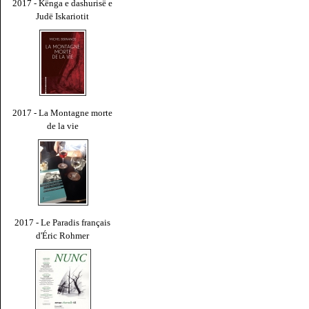
2017 - Kënga e dashurisë e
Judë Iskariotit
2017 - La Montagne morte
de la vie
2017 - Le Paradis français
d'Éric Rohmer