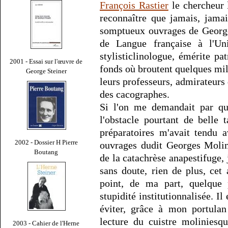
François Rastier
le chercheur 
reconnaître que jamais, jamai
somptueux ouvrages de George
de Langue française à l'Uni
stylisticlinologue, émérite pa
2001 - Essai sur l'œuvre de
fonds où broutent quelques mill
George Steiner
leurs professeurs, admirateurs
des cacographes.
Si l'on me demandait par que
l'obstacle pourtant de belle 
préparatoires m'avait tendu 
2002 - Dossier H Pierre
ouvrages dudit Georges Molin
Boutang
de la catachrèse anapestifuge,
sans doute, rien de plus, cet
point, de ma part, quelque 
stupidité institutionnalisée. I
éviter, grâce à mon portulan
lecture du cuistre moliniesq
2003 - Cahier de l'Herne