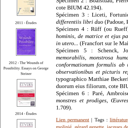
Spécimen 2 : Boaistuau, Pier
cote BIUM 42.194).
Spécimen 3 : Liceti, Fortun
differentiis libri duo
(Padoue, P
2011 - Études
Spécimen 4 : Rüff (ou Rueff
hominis, de matrice et ejus pa
in utero...
(Francfort sur le Ma
Spécimen 5 : Schenck, J
memorabilis, monstrosa hum
2012 - The Wounds of
conformationum formulis ab u
Possibility. Essays on George
observationibus et picturis re
Steiner
typographico Matthiae Beckeri
duorum eius filiorum, cote BI
Spécimen 6 : Paré, Ambroi
monstres et prodiges
,
Œuvre
1.709).
2014 - Études
Lien permanent
| Tags :
littératur
molinié
,
gérard genette
,
jacques de