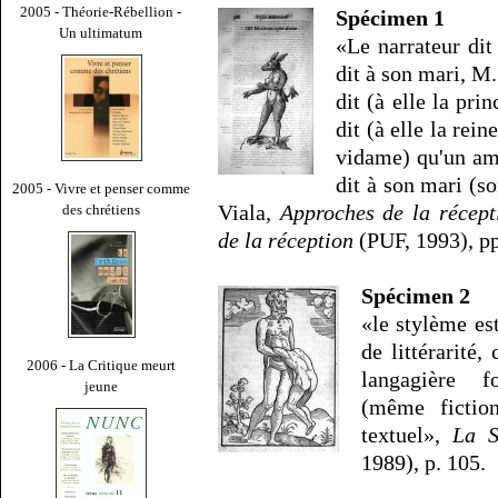
2005 - Théorie-Rébellion -
Spécimen 1
Un ultimatum
«Le narrateur dit
dit à son mari, M.
dit (à elle la pri
dit (à elle la rei
vidame) qu'un ami
dit à son mari (s
2005 - Vivre et penser comme
Viala,
Approches de la récepti
des chrétiens
de la réception
(PUF, 1993), pp
Spécimen 2
«le stylème e
de littérarité
2006 - La Critique meurt
langagière f
jeune
(même fictio
textuel»,
La S
1989), p. 105.