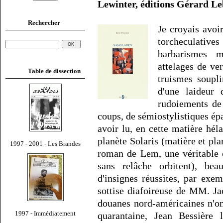
Lewinter, éditions Gérard Leb
Rechercher
Je croyais avoir
torcheculativ
barbarismes m
attelages de ve
Table de dissection
truismes soupl
d'une laideur d
rudoiements de 
coups, de sémiostylistiques ép
avoir lu, en cette matière hél
planète Solaris (matière et pl
1997 - 2001 - Les Brandes
roman de Lem, une véritable c
sans relâche orbitent), be
d'insignes réussites, par ex
sottise diafoireuse de MM. Ja
douanes nord-américaines n'o
1997 - Immédiatement
quarantaine, Jean Bessière 