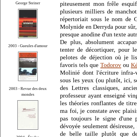
piteusement mon frêle esquif 
George Steiner
plusieurs milliers de mancho
répertoriait sous le nom de 
Molynide en Derryda pour sûr,
presque anodine d'un texte aut
De plus, absolument accapar
2003 - Gueules d'amour
tenter de décortiquer, pour l
pelotes de déjection où je l
favoris tels que
Todorov
ou
Ké
Molinié dont l'écriture infra-
sous les yeux (ou plutôt, ici,
des Lettres classiques, anci
2003 - Revue des deux
mondes
professeur ayant enseigné vin
les théories ronflantes de titr
ma foi, je constate avec plais
pas toujours le signe d'une p
dévoyée seulement désireuse, 
de belle taille plutôt que d