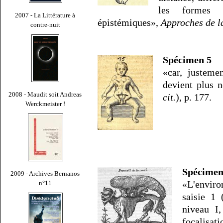
les formes e
2007 - La Littérature à
épistémiques»,
Approches de l
contre-nuit
Spécimen 5
«car, justeme
devient plus 
2008 - Maudit soit Andreas
cit.
), p. 177.
Werckmeister !
Spécimen
2009 - Archives Bernanos
«L'enviro
n°11
saisie 1 
niveau I,
focalisa