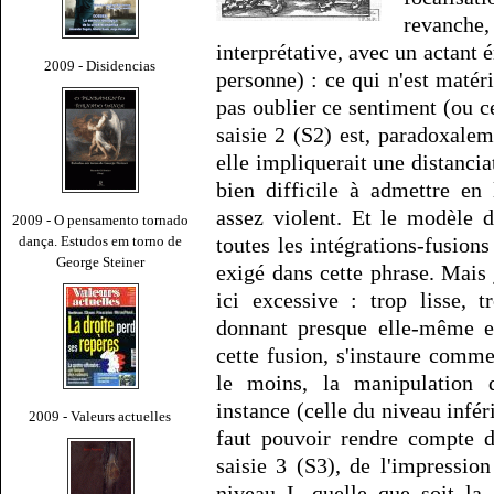
revanche, 
interprétative, avec un actant 
2009 - Disidencias
personne) : ce qui n'est matér
pas oublier ce sentiment (ou c
saisie 2 (S2) est, paradoxale
elle impliquerait une distancia
bien difficile à admettre en 
assez violent. Et le modèle d
2009 - O pensamento tornado
dança. Estudos em torno de
toutes les intégrations-fusion
George Steiner
exigé dans cette phrase. Mais 
ici excessive : trop lisse, 
donnant presque elle-même en
cette fusion, s'instaure comme
le moins, la manipulation d
instance (celle du niveau inférie
2009 - Valeurs actuelles
faut pouvoir rendre compte d
saisie 3 (S3), de l'impressio
niveau I, quelle que soit la 