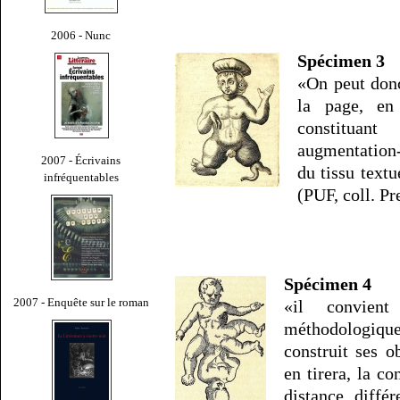
2006 - Nunc
Spécimen 3
«On peut donc
la page, en
constituan
augmentation-
2007 - Écrivains
du tissu text
infréquentables
(PUF, coll. Pr
Spécimen 4
2007 - Enquête sur le roman
«il convient
méthodologique
construit ses ob
en tirera, la co
distance, différ