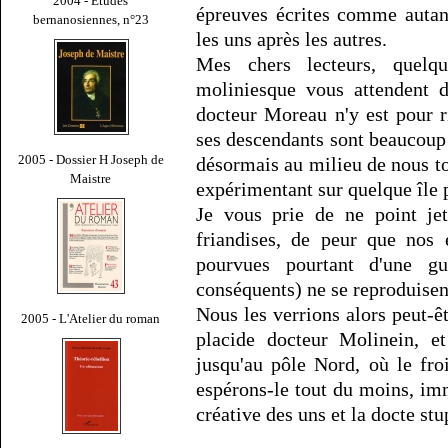
2004 - Études
épreuves écrites comme autan
bernanosiennes, n°23
les uns après les autres.
Mes chers lecteurs, quelq
moliniesque vous attendent d
docteur Moreau n'y est pour ri
ses descendants sont beaucoup p
2005 - Dossier H Joseph de
désormais au milieu de nous tou
Maistre
expérimentant sur quelque île 
Je vous prie de ne point je
friandises, de peur que nos 
pourvues pourtant d'une gu
conséquents) ne se reproduise
Nous les verrions alors peut-êt
2005 - L'Atelier du roman
placide docteur Molinein, et
jusqu'au pôle Nord, où le fro
espérons-le tout du moins, imm
créative des uns et la docte stup