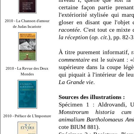
certaine façon partie prenant
l'extériorité stylisée qui mar
2010 - La Chanson d'amour
gloser en disant que l'objet 
de Judas Iscariote
racontée
. C'est tout ce mixte q
la réception
(
op. cit.
), pp. 82-3
À titre purement informatif, 
commentaire
est le suivant : 
supérieure dans la coupe légèr
2010 - La Revue des Deux
qui piquait à l'intérieur de le
Mondes
La Grande vie
.
Sources des illustrations :
Spécimen 1 : Aldrovandi, U
Monstrorum historia cum 
2010 - Préface de L'Imposture
animalium Bartholomaeus Am
cote BIUM 881).