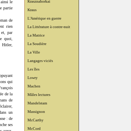
Krasznahorkai
ainsi le
e partie
Kraus
L'Amérique en guerre
roman de
nt rien
La Littérature à contre-nuit
 et, par
La Matrice
te quoi,
La Soudière
 Hitler,
La Ville
Langages viciés
Les îles
appuyant
Lowry
ions qui
Machen
François
ée de la
Mâles lectures
mans de
Mandelstam
clairer,
Massignon
 dans un
sse : de
McCarthy
nche ses
McCord
es yeux.