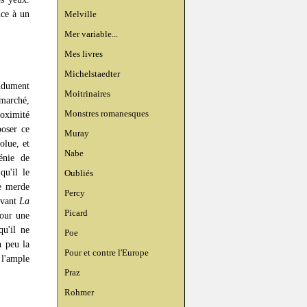
nce à un
Melville
Mer variable...
Mes livres
Michelstaedter
ndument
Moitrinaires
marché,
Monstres romanesques
oximité
poser ce
Muray
olue, et
Nabe
énie de
u'il le
Oubliés
de merde
Percy
evant
La
Picard
pour une
qu'il ne
Poe
n peu la
Pour et contre l'Europe
l'ample
Praz
Rohmer