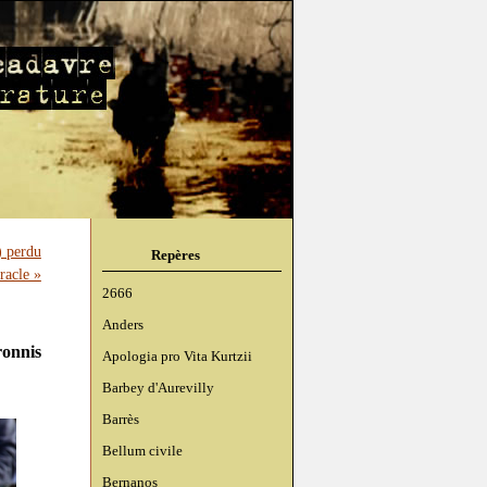
) perdu
Repères
racle »
2666
Anders
ronnis
Apologia pro Vita Kurtzii
Barbey d'Aurevilly
Barrès
Bellum civile
Bernanos