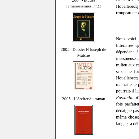
2004 - Études
bernanosiennes, n°23
Houellebecq 
troupeau de 
Nous voici 
littéraire»
2005 - Dossier H Joseph de
dépendant à 
Maistre
incestueuse 
milieu aux r
si on le fo
Houellebecq 
maltraite le
pourrait-il l
Possibilité d
2005 - L'Atelier du roman
fois parfait
dédaigne pas
même chose) 
langue, à déf