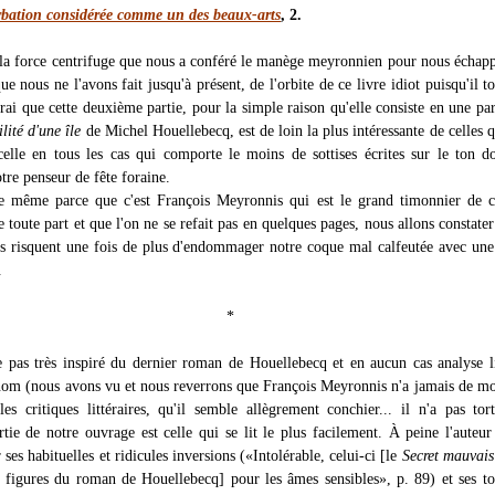
rbation considérée comme un des beaux-arts
, 2.
 la force centrifuge que nous a conféré le manège meyronnien pour nous échapp
e nous ne l'avons fait jusqu'à présent, de l'orbite de ce livre idiot puisqu'il t
vrai que cette deuxième partie, pour la simple raison qu'elle consiste en une pa
lité d'une île
de Michel Houellebecq, est de loin la plus intéressante de celles 
celle en tous les cas qui comporte le moins de sottises écrites sur le ton d
tre penseur de fête foraine.
e même parce que c'est François Meyronnis qui est le grand timonnier de c
e toute part et que l'on ne se refait pas en quelques pages, nous allons constater
s risquent une fois de plus d'endommager notre coque mal calfeutée avec un
.
*
pas très inspiré du dernier roman de Houellebecq et en aucun cas analyse li
nom (nous avons vu et nous reverrons que François Meyronnis n'a jamais de mo
les critiques littéraires, qu'il semble allègrement conchier... il n'a pas tort
tie de notre ouvrage est celle qui se lit le plus facilement. À peine l'auteur 
ses habituelles et ridicules inversions («Intolérable, celui-ci [le
Secret mauvais
s figures du roman de Houellebecq] pour les âmes sensibles», p. 89) et ses to