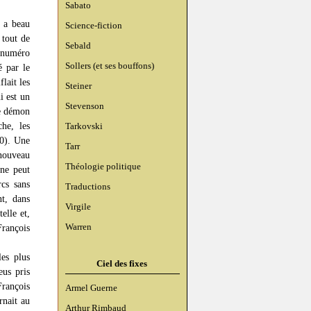
Sabato
s a beau
Science-fiction
 tout de
Sebald
n numéro
Sollers (et ses bouffons)
é par le
lait les
Steiner
i est un
Stevenson
le démon
he, les
Tarkovski
00). Une
Tarr
nouveau
Théologie politique
 ne peut
cs sans
Traductions
nt, dans
Virgile
elle et,
Warren
François
les plus
Ciel des fixes
eus pris
François
Armel Guerne
rnait au
Arthur Rimbaud