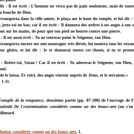
it : Il est écrit : L’homme ne vivra pas de pain seulement, mais de toute
la bouche de Dieu.
 transporta dans la ville sainte, le plaça sur le haut du temple, et lui dit : 
 jette-toi en bas; car il est écrit : Il donnera des ordres à ses anges à ton s
ront sur les mains, de peur que ton pied ne heurte contre une pierre.
 : Il est aussi écrit : Tu ne tenteras point le Seigneur, ton Dieu.
 transporta encore sur une montagne très élevée, lui montra tous les roya
ur gloire, et lui dit : Je te donnerai toutes ces choses, si tu te proste
t : Retire-toi, Satan ! Car il est écrit : Tu adoreras le Seigneur, ton Dieu, 
seul.
le le laissa. Et voici, des anges vinrent auprès de Jésus, et le servaient.»
 1-11.
Évangile de la vengeance
, deuxième partie (pp. 87-108) de l'ouvrage de F
intitulé
De l'extermination considérée comme un des beaux-arts
(on s'en
allimard.
rbation considérée comme un des beaux-arts
, 1.