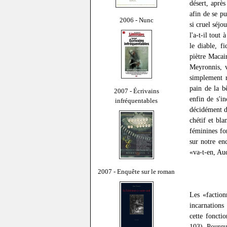
désert, aprè
afin de se pu
2006 - Nunc
si cruel séjo
l'a-t-il tout
le diable, f
piètre Macair
Meyronnis, v
simplement r
pain de la b
2007 - Écrivains
enfin de s'i
infréquentables
décidément d
chétif et bl
féminines fo
sur notre en
«va-t-en, Au
2007 - Enquête sur le roman
Les «faction
incarnations
cette foncti
103). Pourqu