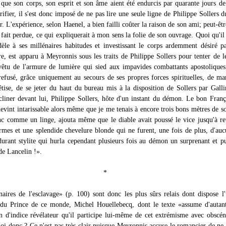
s que son corps, son esprit et son âme aient été endurcis par quarante jours de
rifier, il s'est donc imposé de ne pas lire une seule ligne de Philippe Sollers d
ur. L'expérience, selon Haenel, a bien failli coûter la raison de son ami; peut-ê
 à fait perdue, ce qui expliquerait à mon sens la folie de son ouvrage. Quoi qu'il 
idèle à ses millénaires habitudes et investissant le corps ardemment désiré p
e, est apparu à Meyronnis sous les traits de Philippe Sollers pour tenter de le
êtu de l'armure de lumière qui sied aux impavides combattants apostoliques
efusé, grâce uniquement au secours de ses propres forces spirituelles, de m
êtise, de se jeter du haut du bureau mis à la disposition de Sollers par Gall
ncliner devant lui, Philippe Sollers, hôte d'un instant du démon. Le bon Franç
evint intarissable alors même que je me tenais à encore trois bons mètres de s
anc comme un linge, ajouta même que le diable avait poussé le vice jusqu'à re
rmes et une splendide chevelure blonde qui ne furent, une fois de plus, d'auc
durant stylite qui hurla cependant plusieurs fois au démon un surprenant et pu
de Lancelin !».
*
naires de l'esclavage» (p. 100) sont donc les plus sûrs relais dont dispose l
 du Prince de ce monde, Michel Houellebecq, dont le texte «assume d'autan
on d'indice révélateur qu'il participe lui-même de cet extrémisme avec obscén
oi donc ? Ce n'est pas très clair puisque Meyronnis accuse le romancier de ne