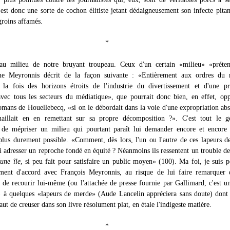
est donc une sorte de cochon élitiste jetant dédaigneusement son infecte pita
groins affamés.
*
au milieu de notre bruyant troupeau. Ceux d'un certain «milieu» «préte
 que Meyronnis décrit de la façon suivante : «Entièrement aux ordres du 
la fois des horizons étroits de l'industrie du divertissement et d'une pr
avec tous les secteurs du médiatique», que pourrait donc bien, en effet, op
omans de Houellebecq, «si on le débordait dans la voie d'une expropriation abs
uaillait en en remettant sur sa propre décomposition ?». C'est tout le g
de mépriser un milieu qui pourtant paraît lui demander encore et encore q
 plus durement possible. «Comment, dès lors, l'un ou l'autre de ces lapeurs 
ui adresser un reproche fondé en équité ? Néanmoins ils ressentent un trouble d
'une île
, si peu fait pour satisfaire un public moyen» (100). Ma foi, je suis 
ement d'accord avec François Meyronnis, au risque de lui faire remarquer 
 de recourir lui-même (ou l'attachée de presse fournie par Gallimard, c'est u
à quelques «lapeurs de merde» (Aude Lancelin appréciera sans doute) dont 
aut de creuser dans son livre résolument plat, en étale l'indigeste matière.
*