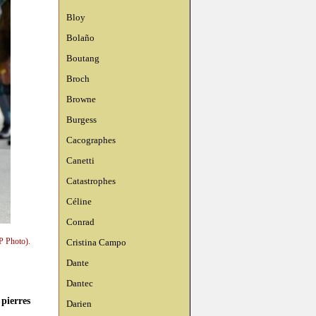
Bloy
Bolaño
Boutang
Broch
Browne
Burgess
Cacographes
Canetti
Catastrophes
Céline
Conrad
P Photo).
Cristina Campo
Dante
Dantec
pierres
Darien