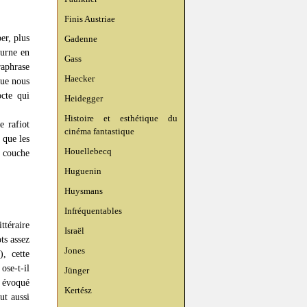
Finis Austriae
er, plus
Gadenne
ourne en
Gass
raphrase
Haecker
que nous
octe qui
Heidegger
Histoire et esthétique du
e rafiot
cinéma fantastique
 que les
Houellebecq
e couche
Huguenin
Huysmans
Infréquentables
ttéraire
Israël
ts assez
Jones
), cette
ose-t-il
Jünger
évoqué
Kertész
ut aussi