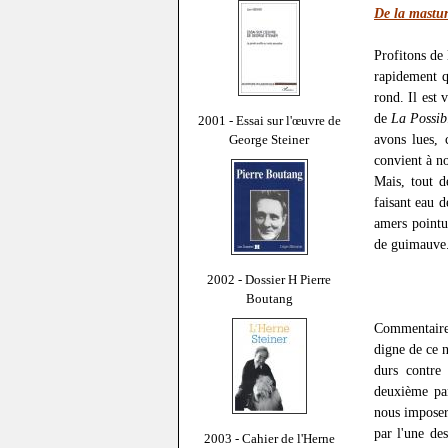
De la mastu
Profitons de
rapidement qu
rond. Il est 
de
La Possibi
2001 - Essai sur l'œuvre de
avons lues, 
George Steiner
convient à no
Mais, tout d
faisant eau d
amers pointu
de guimauve
2002 - Dossier H Pierre
Boutang
Commentaire 
digne de ce 
durs contre 
deuxième par
nous imposer 
par l'une de
2003 - Cahier de l'Herne