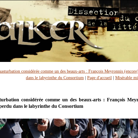
masturbation considérée comme un des beaux-arts : François Meyronnis (encore
dans le labyrinthe du Consortium
|
Page d'accueil
|
Misérable mi
turbation considérée comme un des beaux-arts : François Mey
 perdu dans le labyrinthe du Consortium