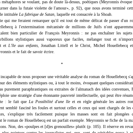
 métaphores se voulant, pas de doute là-dessus, poétiques (Meyronnis évoque 
ourner dans la futaie violette de l'amour», p. 92), que nous avons terminé cett
le intitulée
La fabrique de Satan
, laquelle est consacrée à la Shoah.
oie qui me feraient remarquer qu'il est tout de même délicat de passer d'un 
llebecq à l'extermination mécanisée de millions de Juifs n'ont apparemme
alent bien particulier de François Meyronnis : ne pas enchaîner les sujets
rbillons stylistiques aussi vaporeux que faciles, mélanger tout et n'impor
st et
L'île aux enfants
, Jonathan Littell et le Christ, Michel Houellebecq et
onnis et le fait de savoir écrire.
*
 incapable de nous proposer une véritable analyse du roman de Houellebecq s'
sur des éléments stylistiques ou, à tout le moins, évoquant quelques considérat
pas purement paraphrastiques ou extraites de l'almanach des idées convenues, 
loie une stratégie d'une étonnante pauvreté intellectuelle, qui peut être résum
te : le fait que
La Possibilité d'une île
et en règle générale les autres ro
ient semblé fasciné les foules et surtout celles et ceux qui sont chargés de les é
stes, s'explique très facilement puisque les masses sont en fait plongées
nt le roman de Houellebecq est un parfait exemple. Meyronnis se fiche de la ma
ns. Non, des «poulpes et [d]es grenouilles» plutôt (p. 105). Il réserve en reva
es plus pointues contre les journalistes qui, eux, sont de véritables porcs à s