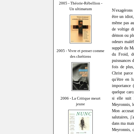
2005 - Théorie-Rébellion -
Un ultimatum
N'exagérons 
être un idiot
même pas aus
de voltige d
démon ou plut
odeurs maléfi
suppôt du Ma
2005 - Vivre et penser comme
du Froid, d
des chrétiens
puisssances 
fois de plu
Christ parce
qu'être en l
importance (
quelque carc
si elle suit
2006 - La Critique meurt
jeune
Meyronnis, l
Mon accusati
salutaires, 
dans ma main 
Meyronnis, co