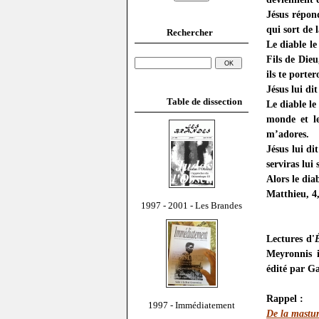
Jésus répond
qui sort de 
Rechercher
Le diable le
Fils de Dieu,
ils te porte
Jésus lui dit
Table de dissection
Le diable le
monde et le
m’adores.
Jésus lui di
serviras lui 
Alors le diab
Matthieu, 4,
1997 - 2001 - Les Brandes
Lectures d'
Meyronnis 
édité par G
Rappel :
1997 - Immédiatement
De la mastu