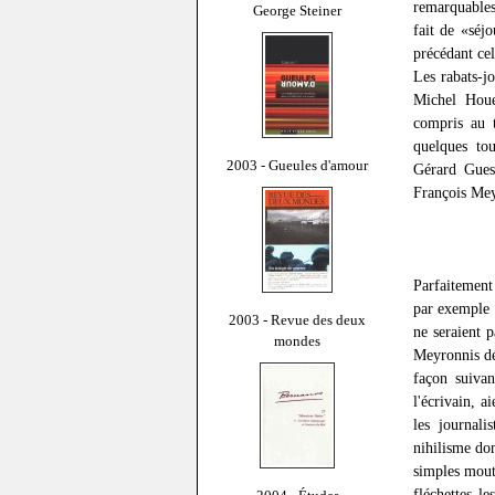
remarquables
George Steiner
fait de «séj
précédant cel
Les rabats-j
Michel Houe
compris au t
quelques tou
2003 - Gueules d'amour
Gérard Gue
François Meyr
Parfaitement
par exemple 
2003 - Revue des deux
ne seraient 
mondes
Meyronnis dép
façon suivan
l'écrivain, a
les journali
nihilisme do
simples mouto
fléchettes l