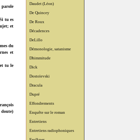
Daudet (Léon)
 parole
De Quincey
Si tu es
De Roux
ujet; et
Décadences
DeLillo
umes du
Démonologie, satanisme
rnes et
Dhimmitude
et tu le
Dick
Dostoïevski
Dracula
Dupré
Effondrements
rançois
 doute)
Enquête sur le roman
Entretiens
Entretiens radiophoniques
Faulkner