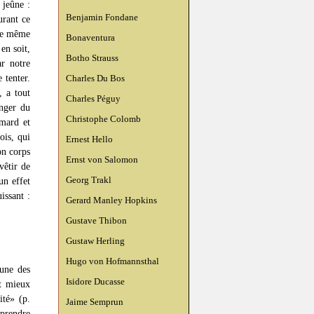
 jeûne :
Benjamin Fondane
urant ce
tre même
Bonaventura
en soit,
Botho Strauss
ar notre
 tenter.
Charles Du Bos
, a tout
Charles Péguy
anger du
Christophe Colomb
imard et
ois, qui
Ernest Hello
on corps
Ernst von Salomon
vêtir de
Georg Trakl
un effet
issant :
Gerard Manley Hopkins
Gustave Thibon
Gustaw Herling
Hugo von Hofmannsthal
'une des
Isidore Ducasse
t mieux
ité» (p.
Jaime Semprun
 prendre