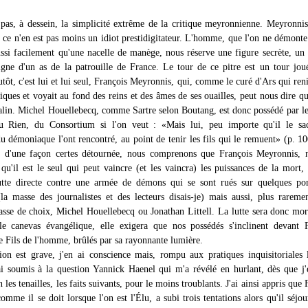
pas, à dessein, la simplicité extrême de la critique meyronnienne. Meyronni
, ce n'en est pas moins un idiot prestidigitateur. L'homme, que l'on ne démonte
si facilement qu'une nacelle de manège, nous réserve une figure secrète, u
igne d'un as de la patrouille de France. Le tour de ce pitre est un tour jou
ôt, c'est lui et lui seul, François Meyronnis, qui, comme le curé d'Ars qui renif
ques et voyait au fond des reins et des âmes de ses ouailles, peut nous dire qu
lin. Michel Houellebecq, comme Sartre selon Boutang, est donc possédé par 
u Rien, du Consortium si l'on veut : «Mais lui, peu importe qu'il le sac
du démoniaque l'ont rencontré, au point de tenir les fils qui le remuent» (p. 1
s, d'une façon certes détournée, nous comprenons que François Meyronnis, 
 qu'il est le seul qui peut vaincre (et les vaincra) les puissances de la mort,
utte directe contre une armée de démons qui se sont rués sur quelques por
la masse des journalistes et des lecteurs disais-je) mais aussi, plus rareme
asse de choix, Michel Houellebecq ou Jonathan Littell. La lutte sera donc mort
 le canevas évangélique, elle exigera que nos possédés s'inclinent devant 
e Fils de l'homme, brûlés par sa rayonnante lumière.
on est grave, j'en ai conscience mais, rompu aux pratiques inquisitoriales 
j'ai soumis à la question Yannick Haenel qui m'a révélé en hurlant, dès que j'
les tenailles, les faits suivants, pour le moins troublants. J'ai ainsi appris que 
mme il se doit lorsque l'on est l'Élu, a subi trois tentations alors qu'il séjou