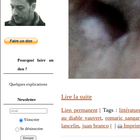
Pourquoi faire un
don ?
Quelques explications
Lire la suite
Newsletter
Lien permanent
| Tags :
littératur
au diable vauvert
,
romaric sangar
S'inscrire
lancelin
,
juan branco
|
|
Imprim
Se désinscrire