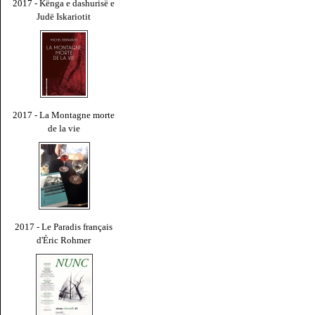
2017 - Kënga e dashurisë e
Judë Iskariotit
2017 - La Montagne morte
de la vie
2017 - Le Paradis français
d'Éric Rohmer