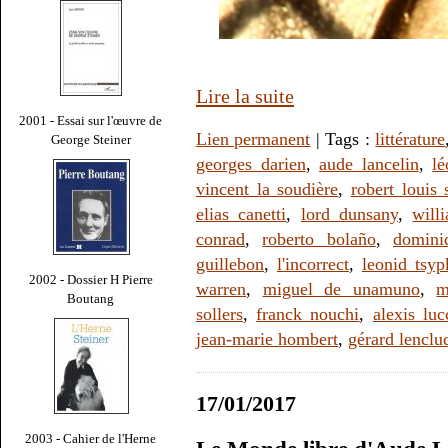
Lire la suite
2001 - Essai sur l'œuvre de
Lien permanent
| Tags :
littérature
George Steiner
georges darien
,
aude lancelin
,
lé
vincent la soudière
,
robert louis
elias canetti
,
lord dunsany
,
will
conrad
,
roberto bolaño
,
domini
guillebon
,
l'incorrect
,
leonid tsyp
2002 - Dossier H Pierre
warren
,
miguel de unamuno
,
m
Boutang
sollers
,
franck nouchi
,
alexis luc
jean-marie hombert
,
gérard lenclu
17/01/2017
2003 - Cahier de l'Herne