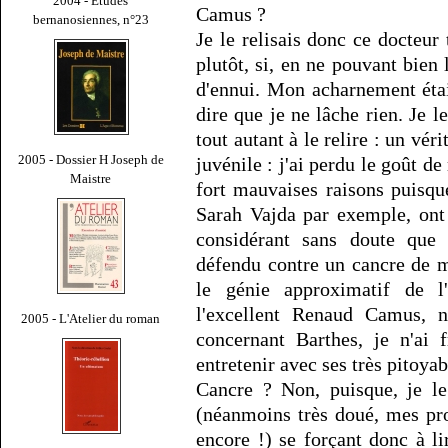
2004 - Études
Camus ?
bernanosiennes, n°23
Je le relisais donc ce docteur
plutôt, si, en ne pouvant bie
d'ennui. Mon acharnement étai
dire que je ne lâche rien. Je l
tout autant à le relire : un vé
2005 - Dossier H Joseph de
juvénile : j'ai perdu le goût de
Maistre
fort mauvaises raisons puisqu
Sarah Vajda par exemple, ont
considérant sans doute que 
défendu contre un cancre de 
le génie approximatif de 
l'excellent Renaud Camus, 
2005 - L'Atelier du roman
concernant Barthes, je n'ai
entretenir avec ses très pitoyab
Cancre ? Non, puisque, je le
(néanmoins très doué, mes pro
encore !) se forçant donc à li