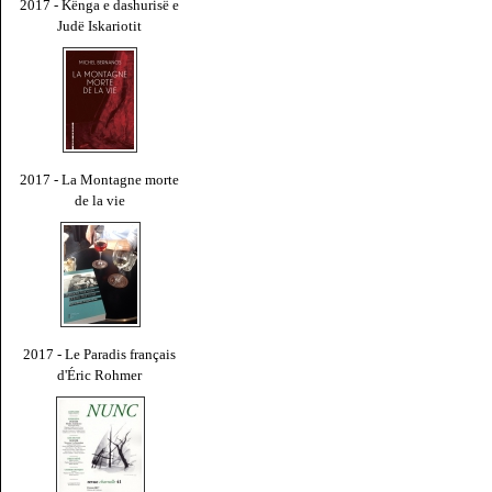
2017 - Kënga e dashurisë e
Judë Iskariotit
2017 - La Montagne morte
de la vie
2017 - Le Paradis français
d'Éric Rohmer