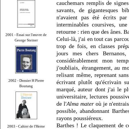
cauchemars remplis de signes
savants, de gigantesques bib
n'avaient pas été écrits pa
interminables coursives, un
retourne : rien que des ânes. B
2001 - Essai sur l'œuvre de
Celui-là, j'ai en tout cas parcou
George Steiner
trop de fois, en classes prép
jours mes chers Bernanos,
considérablement mon temp
j'oubliais, étrangement, au m
relisant même, reprenant sans
2002 - Dossier H Pierre
écrivant plutôt qu'écrivain 
Boutang
marqué, auteur dont j'ai le 
universitaire, lectures poussiv
de l'
Alma mater
où je n'entrai
possible, abandonnant Barthe
rayons poussiéreux.
Barthes ! Le claquement de c
2003 - Cahier de l'Herne