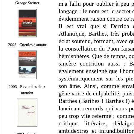
m'a fallu pour oublier à peu p
George Steiner
langage : le nom est le secret
évidemment raison contre ce ra
Il est vrai que si Derrida 
Atlantique, Barthes, très prob
éclat soutenu, formant, avec qu
2003 - Gueules d'amour
la constellation du Paon faisa
hémisphères. Que de temps, oui
sincère contrition aussi : B
également enseigné que l'homm
systématiquement sur les pi
son âme. Ainsi, comme envah
2003 - Revue des deux
mondes
gêne voire de culpabilité, pui
Barthes (Barthes ! Barthes !) é
lancinant remords qui vous p
peu trop vite refermé : comme
critique littéraire, dédai
ambidextres et infundibulif