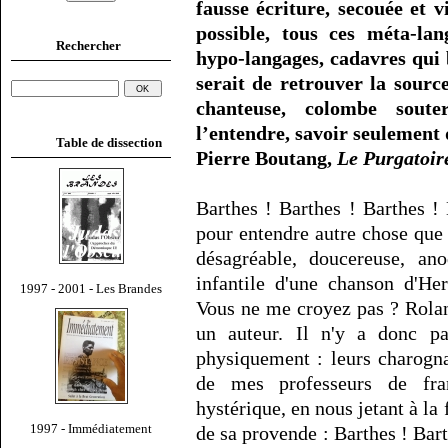
fausse écriture, secouée et v
possible, tous ces méta-lang
Rechercher
hypo-langages, cadavres qui
serait de retrouver la sourc
chanteuse, colombe soute
l’entendre, savoir seulement q
Table de dissection
Pierre Boutang,
Le Purgatoir
Barthes ! Barthes ! Barthes ! 
pour entendre autre chose que
désagréable, doucereuse, ano
infantile d'une chanson d'He
1997 - 2001 - Les Brandes
Vous ne me croyez pas ? Rolan
un auteur. Il n'y a donc pa
physiquement : leurs charogna
de mes professeurs de fra
hystérique, en nous jetant à l
1997 - Immédiatement
de sa provende : Barthes ! Barth