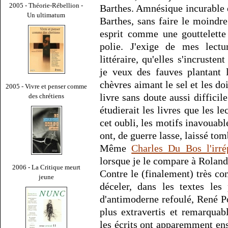
2005 - Théorie-Rébellion -
Barthes. Amnésique incurable 
Un ultimatum
Barthes, sans faire le moindre
esprit comme une gouttelette
polie. J'exige de mes lectu
littéraire, qu'elles s'incruste
je veux des fauves plantant 
chèvres aimant le sel et les doi
2005 - Vivre et penser comme
livre sans doute aussi difficil
des chrétiens
étudierait les livres que les le
cet oubli, les motifs inavouable
ont, de guerre lasse, laissé tom
Même
Charles Du Bos l'irré
lorsque je le compare à Roland
2006 - La Critique meurt
Contre le (finalement) très c
jeune
déceler, dans les textes les
d'antimoderne refoulé, René Po
plus extravertis et remarquab
les écrits ont apparemment en