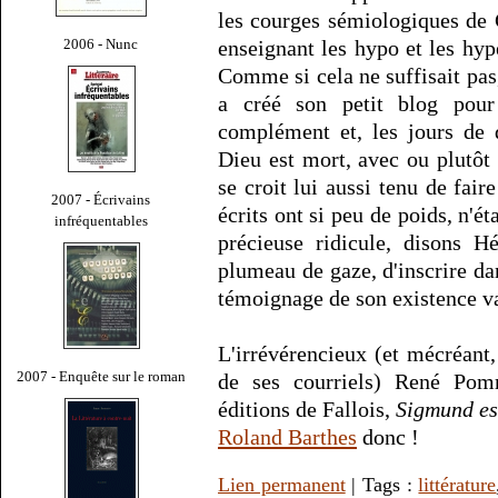
les courges sémiologiques de G
2006 - Nunc
enseignant les hypo et les hyper
Comme si cela ne suffisait pas,
a créé son petit blog pour
complément et, les jours de d
Dieu est mort, avec ou plutôt a
se croit lui aussi tenu de fai
2007 - Écrivains
écrits ont si peu de poids, n'é
infréquentables
précieuse ridicule, disons H
plumeau de gaze, d'inscrire da
témoignage de son existence va
L'irrévérencieux (et mécréant,
2007 - Enquête sur le roman
de ses courriels) René Pom
éditions de Fallois,
Sigmund est
Roland Barthes
donc !
Lien permanent
| Tags :
littérature