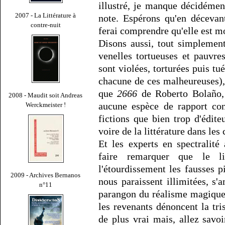
illustré, je manque décidément
2007 - La Littérature à
note. Espérons qu'en décevant
contre-nuit
ferai comprendre qu'elle est mo
Disons aussi, tout simplemen
venelles tortueuses et pauvr
sont violées, torturées puis t
chacune de ces malheureuses),
que
2666
de Roberto Bolaño,
2008 - Maudit soit Andreas
aucune espèce de rapport con
Werckmeister !
fictions que bien trop d'édite
voire de la littérature dans les
Et les experts en spectralit
faire remarquer que le li
l'étourdissement les fausses p
2009 - Archives Bernanos
nous paraissent illimitées, s'
n°11
parangon du réalisme magique,
les revenants dénoncent la tri
de plus vrai mais, allez savo