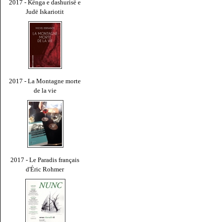
2017 - Kënga e dashurisë e
Judë Iskariotit
2017 - La Montagne morte
de la vie
2017 - Le Paradis français
d'Éric Rohmer