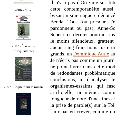
il n'y a pas d'Originie sur In
cette contemporanéité auss
2006 - Nunc
byzantinisme naguère dénoncé 
Benda. Tous (ou presque, j'
pardonnent ou pas), Anne-S
Scheer, ce dernier pourtant ro
le moins silencieux, grattent
2007 - Écrivains
aucun sang frais mais juste 
infréquentables
grands, un
Dominique Autié
au
Je n'écris pas comme un journa
ne point livrer dans cette mod
de redondantes problématique
conclusions, ni d'analyser l
organismes-essaims qui fasc
2007 - Enquête sur le roman
artificielle, ni même, com
longueur de note d'une finesse
la prise de parole(s) sur la T
finir par en crever, comme un