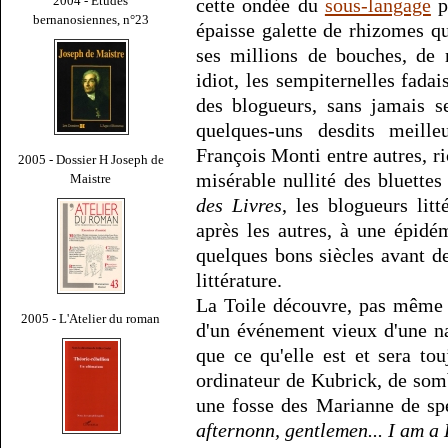
2004 - Études
cette ondée du
sous-langage
p
bernanosiennes, n°23
épaisse galette de rhizomes q
ses millions de bouches, de 
idiot, les sempiternelles fadai
des blogueurs, sans jamais s
quelques-uns desdits meille
François Monti entre autres, r
2005 - Dossier H Joseph de
misérable nullité des bluette
Maistre
des Livres
, les blogueurs litt
après les autres, à une épidé
quelques bons siècles avant de
littérature.
La Toile découvre, pas même s
2005 - L'Atelier du roman
d'un événement vieux d'une na
que ce qu'elle est et sera to
ordinateur de Kubrick, de so
une fosse des Marianne de spé
afternonn, gentlemen... I am a