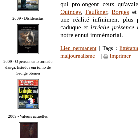
qui prolongent ceux qu'avai
Quincey
,
Faulkner
,
Borges
e
2009 - Disidencias
une réalité infiniment plus 
caduque et
irréelle présence
q
notre ennui immémorial.
Lien permanent
| Tags :
littératu
maljournalisme
|
|
Imprimer
2009 - O pensamento tornado
dança. Estudos em torno de
George Steiner
2009 - Valeurs actuelles