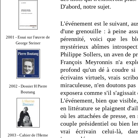
D'abord, notre sujet.
L'événement est le suivant, au
d'une grenouille : à peine ass
2001 - Essai sur l'œuvre de
pérennité, voici que les b
George Steiner
mystérieux abîmes introspec
Philippe Sollers, un aven de p
François Meyronnis n'a explo
profond qu'un dé à coudre si
écrivains virtuels, vrais scri
miraculeuse, n'en doutons pas 
2002 - Dossier H Pierre
exposera comme s'il s'agissait 
Boutang
L'événement, bien que visible, 
en littérature se plaignent d'ai
où les attachées de presse, en 
couple présidentiel ou bien l
vrai écrivain celui-là, d
2003 - Cahier de l'Herne