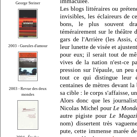
immaculée.
George Steiner
Les blogs littéraires ou prétend
invisibles, les éclaireurs de 
bons, le plus souvent dr
témérairement sur le théâtre 
gars de l'Arrière (les Assis,
2003 - Gueules d'amour
leur lunette de visée et ajusten
pour eux; il serait tout de m
vives de la nation n'est-ce 
pression sur l'épaule, un peu
tout ce qui distingue leur é
centaines de mètres devant la 
2003 - Revue des deux
sa cible : le corps s'affaisse,
mondes
Alors donc que les journalis
Nicolas Michel pour
Le Mond
autre pigiste pour
Le Magazin
nom) dissertent très vagueme
pute, cette immense marée de 