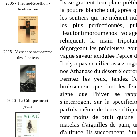
Ils se grattent leur plaie préf
2005 - Théorie-Rébellion -
la poudre blanche qui, après 
Un ultimatum
les sentiers qui ne mènent nu
les plus perfectionnés, 
Héautontimorouménos volage
reluquent, la main tripotan
dégorgeant les précieuses gou
2005 - Vivre et penser comme
vague saveur acidulée l'épice d
des chrétiens
Il n'y a pas de cilice assez ru
nos Athanase du désert électro
Fermez les yeux, tendez l'o
bruissement que font les feui
signe que l'hiver se rapp
2006 - La Critique meurt
s'interrogent sur la spécifici
jeune
parfois même de leurs critiques
font moins de bruit qu'une 
matelas d'aiguilles de pain, 
d'altitude. Ils succombent, l'un