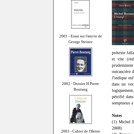
2001 - Essai sur l'œuvre de
George Steiner
prétexte fal
et vite (ré
prudemment l
outrancière d
J'indique en
2002 - Dossier H Pierre
dans un vor
Boutang
logiquement,
pétrifié dan
somptueux a 
Notes
(1) Michel 
2008).
2003 - Cahier de l'Herne