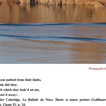
Photographie de
weat melted from their limbs,
eek did they;
th which they look’d on me,
ass’d away.»
lor Coleridge,
La Ballade du Vieux Marin et autres poèmes
(Gallimard
), Chant IV, p. 54.