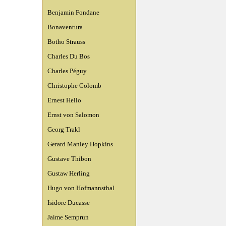
Benjamin Fondane
Bonaventura
Botho Strauss
Charles Du Bos
Charles Péguy
Christophe Colomb
Ernest Hello
Ernst von Salomon
Georg Trakl
Gerard Manley Hopkins
Gustave Thibon
Gustaw Herling
Hugo von Hofmannsthal
Isidore Ducasse
Jaime Semprun