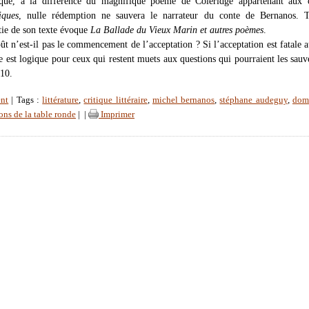
que, à la différence du magnifique poème de Coleridge appartenant aux c
iques
, nulle rédemption ne sauvera le narrateur du conte de Bernanos. T
tie de son texte évoque
La Ballade du Vieux Marin et autres poèmes
.
ût n’est-il pas le commencement de l’acceptation ? Si l’acceptation est fatale 
e est logique pour ceux qui restent muets aux questions qui pourraient les sau
-10.
nt
| Tags :
littérature
,
critique littéraire
,
michel bernanos
,
stéphane audeguy
,
dom
ons de la table ronde
|
|
Imprimer