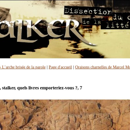
« L’arche brisée de la parole
|
Page d'accueil
|
Oraisons charnelles de Marcel M
, stalker, quels livres emporteriez-vous ?, 7