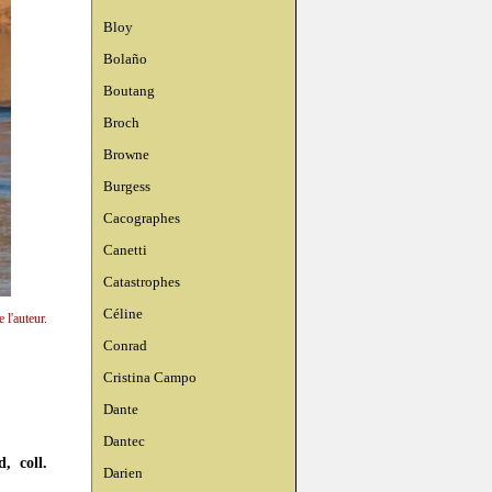
Bloy
Bolaño
Boutang
Broch
Browne
Burgess
Cacographes
Canetti
Catastrophes
Céline
 l'auteur.
Conrad
Cristina Campo
Dante
Dantec
, coll.
Darien