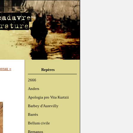
oreau »
Repères
2666
Anders
Apologia pro Vita Kurtzii
Barbey d'Aurevilly
Barrès
Bellum civile
Bernanos