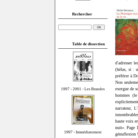
Rechercher
Table de dissection
d'adresser l
(hélas, si :
préférer à Do
Non seulemen
exergue de s
1997 - 2001 - Les Brandes
hommes (le 
explicitemen
narrateur, L
innombrables
haute voix e
nuit». Page 1
1997 - Immédiatement
génuflexion !