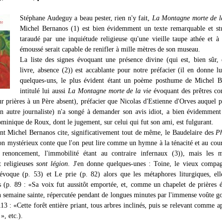
Stéphane Audeguy a beau pester, rien n'y fait,
La Montagne morte de l
Michel Bernanos (1) est bien évidemment un texte remarquable et st
taraudé par une inquiétude religieuse qu'une vieille taupe athée et à 
émoussé serait capable de renifler à mille mètres de son museau.
La liste des signes évoquant une présence divine (qui est, bien sûr,
livre, absence (2)) est accablante pour notre préfacier (il en donne 
quelques-uns, le plus évident étant un poème posthume de Michel B
intitulé lui aussi
La Montagne morte de la vie
évoquant des prêtres co
eur prières à un Père absent), préfacier que Nicolas d'Estienne d'Orves auquel 
 un autre journaliste) n'a songé à demander son avis idiot, a bien évidemment
minique de Roux, dont le jugement, sur celui qui fut son ami, est fulgurant.
t Michel Bernanos cite, significativement tout de même, le Baudelaire des
Ph
on mystérieux conte que l'on peut lire comme un hymne à la ténacité et au cou
renoncement, l'immobilité étant au contraire infernaux (3)), mais les m
t religieuses
sont légion
. J'en donne quelques-unes : Toine, le vieux compa
'évoque (p. 53) et Le prie (p. 82) alors que les métaphores liturgiques, ell
 (p. 89 : «Sa voix fut aussitôt emportée, et, comme un chapelet de prières 
n semaine sainte, répercutée pendant de longues minutes par l'immense voûte g
13 : «Cette forêt entière priant, tous arbres inclinés, puis se relevant comme a
», etc.).