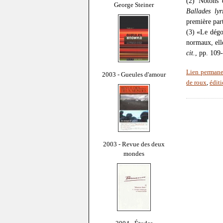
(2) Notons 
George Steiner
Ballades lyr
première par
(3) «Le dégo
normaux, ell
cit.
, pp. 109
Lien permane
2003 - Gueules d'amour
de roux
,
éditi
2003 - Revue des deux
mondes