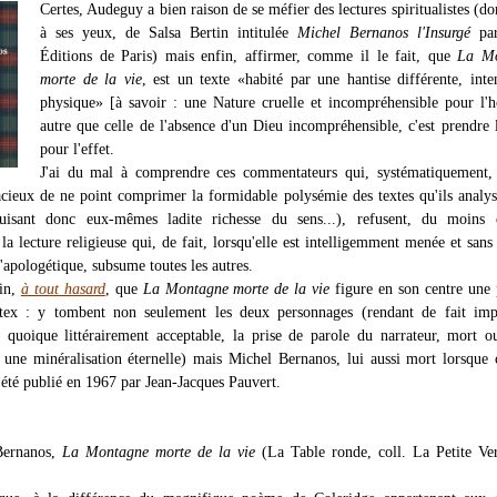
Certes, Audeguy a bien raison de se méfier des lectures spiritualistes (don
à ses yeux, de Salsa Bertin intitulée
Michel Bernanos l'Insurgé
par
Éditions de Paris) mais enfin, affirmer, comme il le fait, que
La M
morte de la vie
, est un texte «habité par une hantise différente, int
physique» [à savoir : une Nature cruelle et incompréhensible pour l
autre que celle de l'absence d'un Dieu incompréhensible, c'est prendre 
pour l'effet.
J'ai du mal à comprendre ces commentateurs qui, systématiquement, 
lacieux de ne point comprimer la formidable polysémie des textes qu'ils analy
duisant donc eux-mêmes ladite richesse du sens...), refusent, du moins é
a lecture religieuse qui, de fait, lorsqu'elle est intelligemment menée et sans
'apologétique, subsume toutes les autres.
fin,
à tout hasard
, que
La Montagne morte de la vie
figure en son centre une
tex : y tombent non seulement les deux personnages (rendant de fait impo
 quoique littérairement acceptable, la prise de parole du narrateur, mort o
s une minéralisation éternelle) mais Michel Bernanos, lui aussi mort lorsque 
été publié en 1967 par Jean-Jacques Pauvert.
Bernanos,
La Montagne morte de la vie
(La Table ronde, coll. La Petite Ve