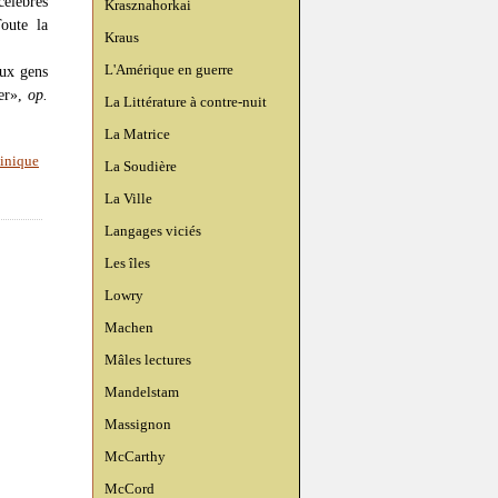
élèbres
Krasznahorkai
oute la
Kraus
L'Amérique en guerre
aux gens
ver»,
op.
La Littérature à contre-nuit
La Matrice
inique
La Soudière
La Ville
Langages viciés
Les îles
Lowry
Machen
Mâles lectures
Mandelstam
Massignon
McCarthy
McCord