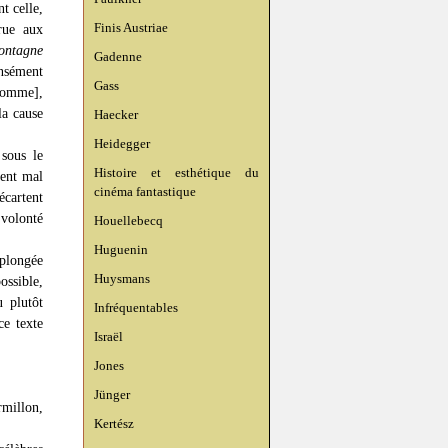
t celle,
Finis Austriae
ue aux
ontagne
Gadenne
ensément
Gass
'homme],
la cause
Haecker
Heidegger
sous le
Histoire et esthétique du
sent mal
cinéma fantastique
cartent
 volonté
Houellebecq
Huguenin
 plongée
Huysmans
ssible,
u plutôt
Infréquentables
ce texte
Israël
Jones
Jünger
rmillon,
Kertész