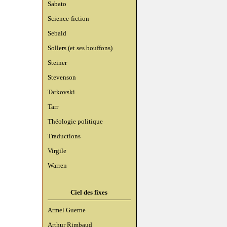
Sabato
Science-fiction
Sebald
Sollers (et ses bouffons)
Steiner
Stevenson
Tarkovski
Tarr
Théologie politique
Traductions
Virgile
Warren
Ciel des fixes
Armel Guerne
Arthur Rimbaud