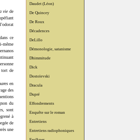
Daudet (Léon)
a vie
de
De Quincey
upéfiant
De Roux
l'odorat
Décadences
 dans ce
DeLillo
lui-même
Démonologie, satanisme
ernanos
ntinuant
Dhimmitude
personne
Dick
 tort de
Dostoïevski
ares
en
Dracula
rage des
Dupré
entions
gnon du
Effondrements
es, sont
Enquête sur le roman
égrené à
Entretiens
orgée de
près une
Entretiens radiophoniques
Faulkner