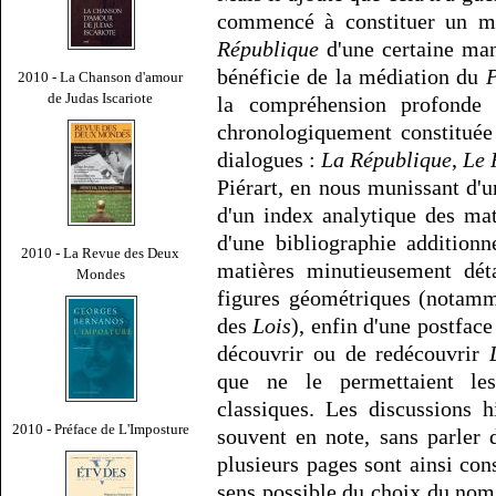
commencé à constituer un mo
République
d'une certaine man
bénéficie de la médiation du
P
2010 - La Chanson d'amour
de Judas Iscariote
la compréhension profonde d
chronologiquement constituée
dialogues :
La République
,
Le 
Piérart, en nous munissant d'u
d'un index analytique des mat
d'une bibliographie additionn
2010 - La Revue des Deux
matières minutieusement déta
Mondes
figures géométriques (notammen
des
Lois
), enfin d'une postface
découvrir ou de redécouvrir
que ne le permettaient les
classiques. Les discussions h
2010 - Préface de L'Imposture
souvent en note, sans parler d
plusieurs pages sont ainsi con
sens possible du choix du nom 