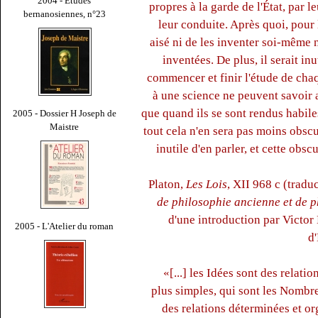
2004 - Études
propres à la garde de l'État, par l
bernanosiennes, n°23
leur conduite. Après quoi, pour l
aisé ni de les inventer soi-même n
inventées. De plus, il serait inu
commencer et finir l'étude de cha
à une science ne peuvent savoir 
que quand ils se sont rendus habile
2005 - Dossier H Joseph de
Maistre
tout cela n'en sera pas moins obscu
inutile d'en parler, et cette obsc
Platon,
Les Lois
, XII 968 c (trad
de philosophie ancienne et de 
d'une introduction par Victor 
2005 - L'Atelier du roman
d'
«[...] les Idées sont des relat
plus simples, qui sont les Nombr
des relations déterminées et o