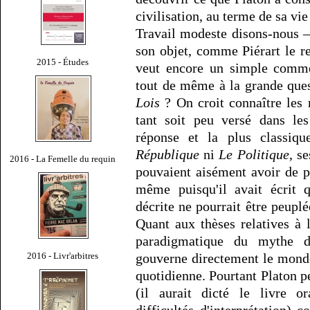
civilisation, au terme de sa v
Travail modeste disons-nous –
son objet, comme Piérart le re
2015 - Études
veut encore un simple commen
tout de même à la grande quest
Lois
? On croit connaître les 
tant soit peu versé dans les
réponse et la plus classiq
République
ni
Le Politique
, s
2016 - La Femelle du requin
pouvaient aisément avoir de po
même puisqu'il avait écrit
décrite ne pourrait être peupl
Quant aux thèses relatives à 
paradigmatique du mythe d
2016 - Livr'arbitres
gouverne directement le monde,
quotidienne. Pourtant Platon pe
(il aurait dicté le livre o