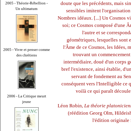
doute que les précédents, mais sim
2005 - Théorie-Rébellion -
Un ultimatum
sensibles imitent l'organisatio
Nombres idéaux. [...] Un Cosmos vi
soi; ce Cosmos composé d'une Âme
l'autre et se correspond
géométriques, lesquelles sont 
l'Âme de ce Cosmos, les Idées, m
2005 - Vivre et penser comme
trouvant un commencement d
des chrétiens
intermédiaire, doué d'un corps 
bref l'existence, ainsi établie, d'u
servant de fondement au Sensib
conséquent vers l'Intelligible ce qu
voilà ce qui paraît découle
2006 - La Critique meurt
jeune
Léon Robin,
La théorie platonicien
(réédition Georg Olm, Hildei
l'édition originale