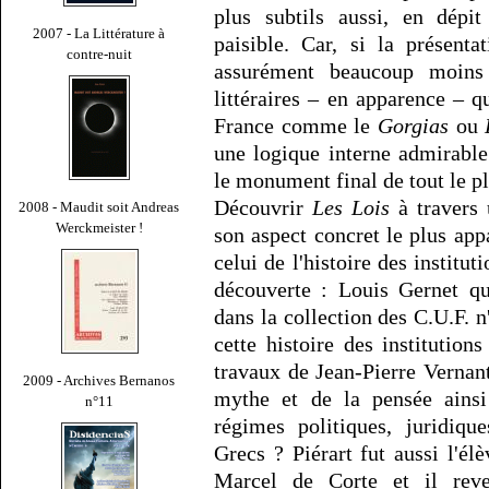
plus subtils aussi, en dép
2007 - La Littérature à
paisible. Car, si la présent
contre-nuit
assurément beaucoup moins
littéraires – en apparence – q
France comme le
Gorgias
ou
une logique interne admirable
le monument final de tout le p
Découvrir
Les Lois
à travers u
2008 - Maudit soit Andreas
Werckmeister !
son aspect concret le plus appa
celui de l'histoire des institu
découverte : Louis Gernet qui
dans la collection des C.U.F. n'
cette histoire des institutions
travaux de Jean-Pierre Vernan
2009 - Archives Bernanos
mythe et de la pensée ainsi
n°11
régimes politiques, juridiq
Grecs ? Piérart fut aussi l'él
Marcel de Corte et il reven