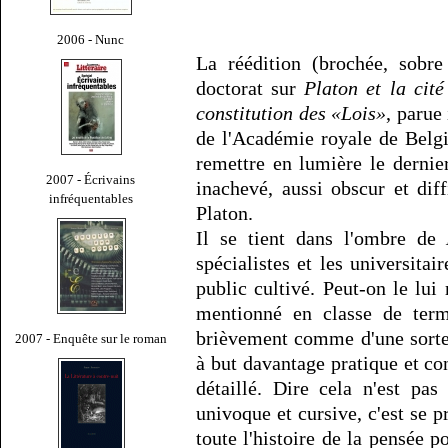
2006 - Nunc
La réédition (brochée, sobr
doctorat sur
Platon et la cit
constitution des «Lois»
, parue
de l'Académie royale de Belgi
remettre en lumière le derni
2007 - Écrivains
inachevé, aussi obscur et di
infréquentables
Platon.
Il se tient dans l'ombre de
spécialistes et les universitai
public cultivé. Peut-on le lui 
mentionné en classe de termi
brièvement comme d'une sorte
2007 - Enquête sur le roman
à but davantage pratique et co
détaillé. Dire cela n'est pas
univoque et cursive, c'est se p
toute l'histoire de la pensée po