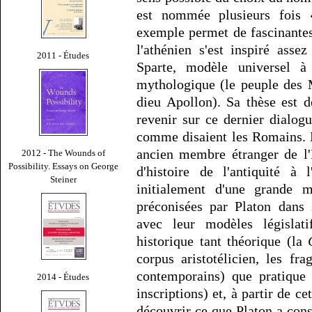
est nommée plusieurs fois 
exemple permet de fascinantes
l'athénien s'est inspiré ass
2011 - Études
Sparte, modèle universel 
mythologique (le peuple des 
dieu Apollon). Sa thèse est 
revenir sur ce dernier dialog
comme disaient les Romains. En
ancien membre étranger de l'
2012 - The Wounds of
Possibility. Essays on George
d'histoire de l'antiquité à 
Steiner
initialement d'une grande m
préconisées par Platon dans
avec leur modèles législati
historique tant théorique (la
corpus aristotélicien, les fr
contemporains) que pratique 
2014 - Études
inscriptions) et, à partir de c
découvrir ce que Platon a conse