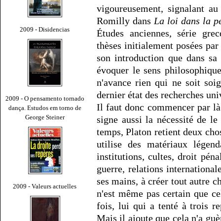
vigoureusement, signalant au
Romilly dans
La loi dans la p
2009 - Disidencias
Études anciennes, série gre
thèses initialement posées par 
son introduction que dans sa 
évoquer le sens philosophiqu
n'avance rien qui ne soit soi
dernier état des recherches univ
2009 - O pensamento tornado
Il faut donc commencer par l
dança. Estudos em torno de
George Steiner
signe aussi la nécessité de le
temps, Platon retient deux chose
utilise des matériaux légend
institutions, cultes, droit pénal
guerre, relations international
ses mains, à créer tout autre ch
2009 - Valeurs actuelles
n'est même pas certain que cel
fois, lui qui a tenté à trois re
Mais il ajoute que cela n'a guèr