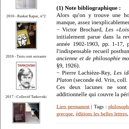
(1) Note bibliographique :
Alors qu'on y trouve une hon
2016 - Raskar Kapac, n°2
manque, assez inexplicablemen
− Victor Brochard,
Les «Lois
initialement parue dans la r
année 1902-1903, pp. 1-17, p
l'indispensable recueil posth
2016 - Trois cent soixante
ancienne et de philosophie m
§9, 1926).
− Pierre Lachièze-Rey,
Les id
Platon
(seconde éd. Vrin, coll.
Ces deux lacunes ne sont 
additionnelle qui couvre la pé
2017 - Collectif Tarkovski
Lien permanent
| Tags :
philosoph
grecque
,
éditions les belles lettres