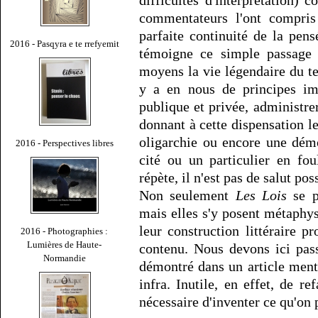
difficultés d'interprétation)
commentateurs l'ont compri
parfaite continuité de la pen
2016 - Pasqyra e te rrefyemit
témoigne ce simple passage 
moyens la vie légendaire du te
y a en nous de principes im
publique et privée, administre
donnant à cette dispensation l
oligarchie ou encore une démo
2016 - Perspectives libres
cité ou un particulier en fo
répète, il n'est pas de salut pos
Non seulement
Les Lois
se po
mais elles s'y posent métaph
leur construction littéraire p
2016 - Photographies :
Lumières de Haute-
contenu. Nous devons ici pas
Normandie
démontré dans un article ment
infra. Inutile, en effet, de re
nécessaire d'inventer ce qu'on