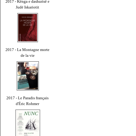
2017 - Kënga e dashurisë e
Judë Iskariotit
2017 - La Montagne morte
de la vie
2017 - Le Paradis français
d'Éric Rohmer