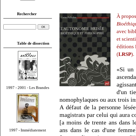
Rechercher
À propos
Bioéthiq
avec bib
et scient
Table de dissection
éditions
(
LRSP
).
«Si un 
ascenda
agissan
1997 - 2001 - Les Brandes
d'un ti
nomophylaques ou aux trois ins
A défaut de la personne lésée
magistrats par celui qui aura c
[a moins de trente ans dans 
ans dans le cas d'une femme]
1997 - Immédiatement