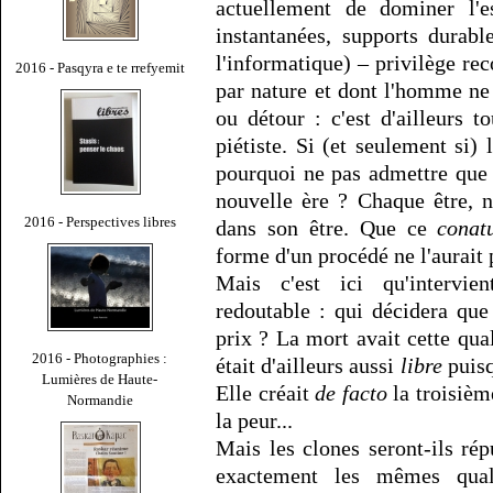
actuellement de dominer l'
instantanées, supports durab
l'informatique) – privilège 
2016 - Pasqyra e te rrefyemit
par nature et dont l'homme ne
ou détour : c'est d'ailleurs 
piétiste. Si (et seulement si)
pourquoi ne pas admettre que
nouvelle ère ? Chaque être, n
2016 - Perspectives libres
dans son être. Que ce
conat
forme d'un procédé ne l'aurait
Mais c'est ici qu'intervi
redoutable : qui décidera que
prix ? La mort avait cette qua
2016 - Photographies :
était d'ailleurs aussi
libre
puisq
Lumières de Haute-
Elle créait
de facto
la troisième
Normandie
la peur...
Mais les clones seront-ils ré
exactement les mêmes qual