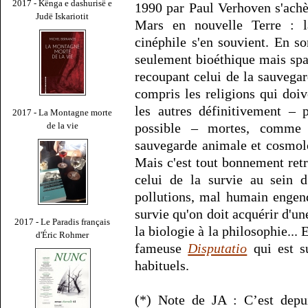
2017 - Kënga e dashurisë e
1990 par Paul Verhoven s'achè
Judë Iskariotit
Mars en nouvelle Terre : l
cinéphile s'en souvient. En 
seulement bioéthique mais spat
recoupant celui de la sauvega
compris les religions qui doiv
les autres définitivement – p
2017 - La Montagne morte
possible – mortes, comme l
de la vie
sauvegarde animale et cosmol
Mais c'est tout bonnement ret
celui de la survie au sein d'
pollutions, mal humain engend
survie qu'on doit acquérir d'
2017 - Le Paradis français
la biologie à la philosophie...
d'Éric Rohmer
fameuse
Disputatio
qui est s
habituels.
(*) Note de JA : C’est depu