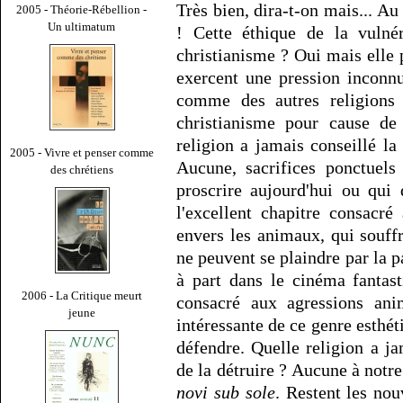
Très bien, dira-t-on mais... A
2005 - Théorie-Rébellion -
Un ultimatum
! Cette éthique de la vulnér
christianisme ? Oui mais elle p
exercent une pression inconn
comme des autres religions 
christianisme pour cause de 
religion a jamais conseillé l
2005 - Vivre et penser comme
Aucune, sacrifices ponctuels
des chrétiens
proscrire aujourd'hui ou qui
l'excellent chapitre consacr
envers les animaux, qui souff
ne peuvent se plaindre par la p
à part dans le cinéma fantast
2006 - La Critique meurt
consacré aux agressions ani
jeune
intéressante de ce genre esthét
défendre. Quelle religion a ja
de la détruire ? Aucune à notre
novi sub sole
. Restent les nou