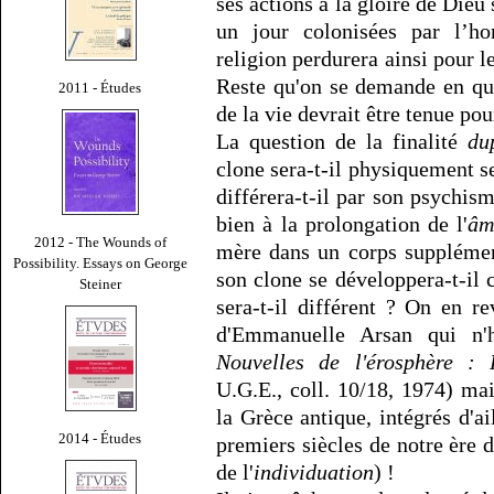
ses actions à la gloire de Dieu 
un jour colonisées par l
religion perdurera ainsi pour l
Reste qu'on se demande en quo
2011 - Études
de la vie devrait être tenue p
La question de la finalité
du
clone sera-t-il physiquement s
différera-t-il par son psychis
bien à la prolongation de l'
âm
2012 - The Wounds of
mère dans un corps supplémen
Possibility. Essays on George
son clone se développera-t-il 
Steiner
sera-t-il différent ? On en r
d'Emmanuelle Arsan qui n'h
Nouvelles de l'érosphère : 
U.G.E., coll. 10/18, 1974) ma
la Grèce antique, intégrés d'ai
2014 - Études
premiers siècles de notre ère
de l'
individuation
) !