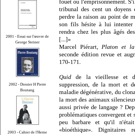
fouet ou l'emprisonnement. S'il
tribunal des cent un doyens 
perdre la raison au point de 
son fils hésite à lui intente
rendra chez les plus âgés de
2001 - Essai sur l'œuvre de
[...]»
George Steiner
Marcel Piérart,
Platon et la
seconde édition revue et augm
170-171.
Quid
de la vieillesse et 
suppression, de la mort et de
2002 - Dossier H Pierre
Boutang
maladie dégénérative, du clona
la mort des animaux silencieux 
aussi privée de langage ? Dep
problématiques convergent et 
peu barbare et qu'il n'était
«bioéthique». Dignitaires r
2003 - Cahier de l'Herne