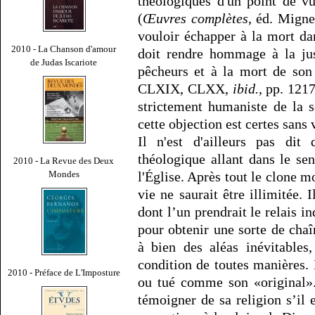
théologiques d'un point de v
(
Œuvres complètes
, éd. Migne
vouloir échapper à la mort d
2010 - La Chanson d'amour
doit rendre hommage à la jus
de Judas Iscariote
pêcheurs et à la mort de son 
CLXIX, CLXX,
ibid.
, pp. 121
strictement humaniste de la s
cette objection est certes sans 
Il n'est d'ailleurs pas dit
théologique allant dans le se
2010 - La Revue des Deux
l'Église. Après tout le clone mo
Mondes
vie ne saurait être illimitée. 
dont l’un prendrait le relais i
pour obtenir une sorte de cha
à bien des aléas inévitables
condition de toutes manières. 
2010 - Préface de L'Imposture
ou tué comme son «original». 
témoigner de sa religion s’il 