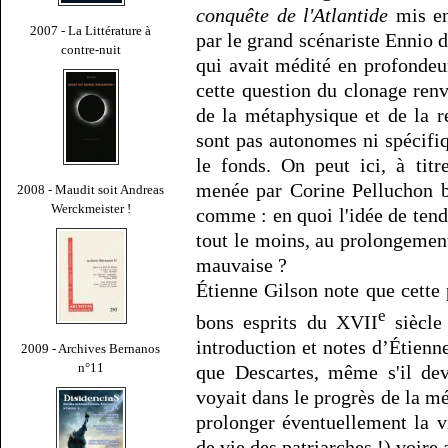
conquête de l'Atlantide
mis en 
2007 - La Littérature à
par le grand scénariste Ennio 
contre-nuit
qui avait médité en profondeu
cette question du clonage renvo
de la métaphysique et de la r
sont pas autonomes ni spécifi
le fonds. On peut ici, à titr
menée par Corine Pelluchon bi
2008 - Maudit soit Andreas
Werckmeister !
comme : en quoi l'idée de tend
tout le moins, au prolongemen
mauvaise ?
Étienne Gilson note que cette
e
bons esprits du XVII
siècle
introduction et notes d’Étienne
2009 - Archives Bernanos
n°11
que Descartes, même s'il deva
voyait dans le progrès de la mé
prolonger éventuellement la 
de vie des patriarches !) voire 