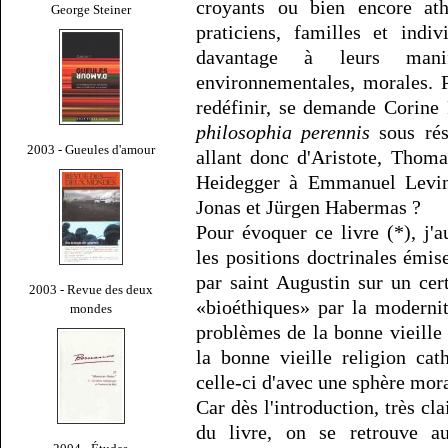
croyants ou bien encore ath
George Steiner
praticiens, familles et indi
davantage à leurs manife
environnementales, morales. 
redéfinir, se demande Corine 
philosophia perennis
sous rés
2003 - Gueules d'amour
allant donc d'Aristote, Tho
Heidegger à Emmanuel Levina
Jonas et Jürgen Habermas ?
Pour évoquer ce livre (*), j'
les positions doctrinales émis
par saint Augustin sur un c
2003 - Revue des deux
«bioéthiques» par la moderni
mondes
problèmes de la bonne vieille
la bonne vieille religion cat
celle-ci d'avec une sphère mora
Car dès l'introduction, très cl
du livre, on se retrouve aux