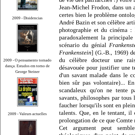
Jean-Michel Frodon, dans un a
certes bien le problème ontolo
2009 - Disidencias
André Bazin et son célèbre art
photographie et du cinéma :
paradoxalement la principale
scénario du génial
Frankenst
Frankenstein
] (G.-B., 1969) d
du célèbre docteur une rai
2009 - O pensamento tornado
dança. Estudos em torno de
désavouée pour justifier une t
George Steiner
d'un savant malade dans le c
bien sûr pas volontaire)... En
scandaleux qu'on ne tente pa
savants, philosophes par tous 
faucher lorsqu'ils sont en plei
talents. Que, en le tentant, i
2009 - Valeurs actuelles
prolongation de ce que Comte
Cet argument peut semble