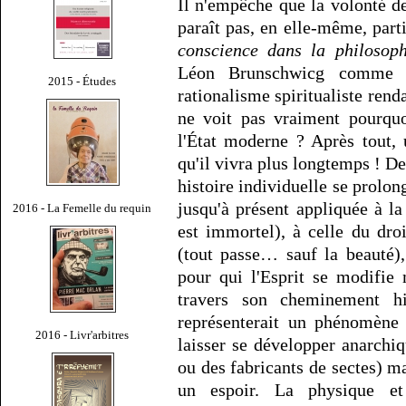
Il n'empêche que la volonté d
paraît pas, en elle-même, par
conscience dans la philosoph
Léon Brunschwicg comme u
2015 - Études
rationalisme spiritualiste ren
ne voit pas vraiment pourquoi
l'État moderne ? Après tout, 
qu'il vivra plus longtemps ! De
histoire individuelle se prolon
jusqu'à présent appliquée à la 
2016 - La Femelle du requin
est immortel), à celle du droit
(tout passe… sauf la beauté),
pour qui l'Esprit se modifie
travers son cheminement hi
représenterait un phénomène 
2016 - Livr'arbitres
laisser se développer anarchi
ou des fabricants de sectes) m
un espoir. La physique et