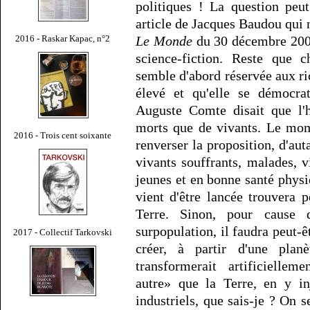
politiques ! La question peu
article de Jacques Baudou qui 
Le Monde
du 30 décembre 2002,
2016 - Raskar Kapac, n°2
science-fiction. Reste que c
semble d'abord réservée aux ri
élevé et qu'elle se démocr
Auguste Comte disait que l'h
morts que de vivants. Le mom
2016 - Trois cent soixante
renverser la proposition, d'auta
vivants souffrants, malades, v
jeunes et en bonne santé phys
vient d'être lancée trouvera 
Terre. Sinon, pour cause 
surpopulation, il faudra peut-ê
2017 - Collectif Tarkovski
créer, à partir d'une pla
transformerait artificielle
autre» que la Terre, en y in
industriels, que sais-je ? On 