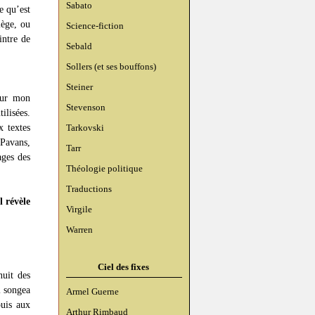
Sabato
e qu’est
lège, ou
Science-fiction
intre de
Sebald
Sollers (et ses bouffons)
Steiner
our mon
Stevenson
ilisées.
x textes
Tarkovski
Pavans,
Tarr
ages des
Théologie politique
Traductions
 révèle
Virgile
Warren
Ciel des fixes
nuit des
l songea
Armel Guerne
puis aux
Arthur Rimbaud