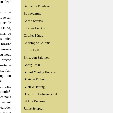
ous leur
Benjamin Fondane
ation de
Bonaventura
ique sur
Botho Strauss
onner le
 Ouine,
Charles Du Bos
 mari de
Charles Péguy
es amies
Christophe Colomb
 bizarre
 saurons
Ernest Hello
peu nous
Ernst von Salomon
n brèche
Georg Trakl
sorte de
e, l'air
Gerard Manley Hopkins
loge, ou
Gustave Thibon
e.
ut, dans
Gustaw Herling
étouffé,
Hugo von Hofmannsthal
et nous
Isidore Ducasse
ellement
dégrader
Jaime Semprun
plus que