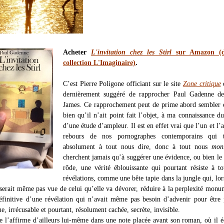
Acheter
L'invitation chez les Stirl
sur Amazon (d
collection L'Imaginaire)
.
C’est Pierre Poligone officiant sur le site
Zone critique
dernièrement suggéré de rapprocher Paul Gadenne d
James. Ce rapprochement peut de prime abord sembler 
bien qu’il n’ait point fait l’objet, à ma connaissance d
d’une étude d’ampleur. Il est en effet vrai que l’un et l’a
rebours de nos pornographes contemporains qui t
absolument à tout nous dire, donc à tout nous
mont
cherchent jamais qu’à suggérer une évidence, ou bien le
rôde, une vérité éblouissante qui pourtant résiste à to
révélations, comme une bête tapie dans la jungle qui, lor
e serait même pas vue de celui qu’elle va dévorer, réduire à la perplexité monu
éfinitive d’une révélation qui n’avait même pas besoin d’advenir pour être 
ne, irrécusable et pourtant, résolument cachée, secrète, invisible.
 l’affirme d’ailleurs lui-même dans une note placée avant son roman, où il é