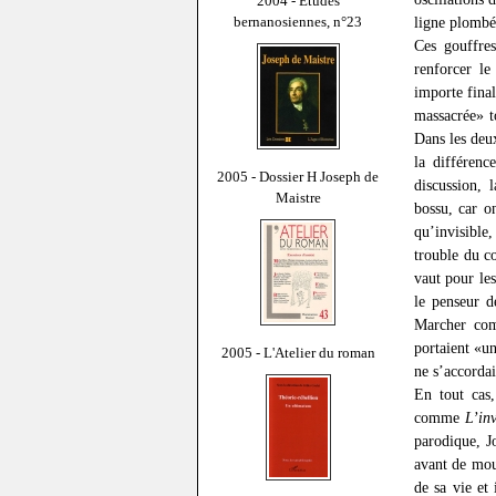
2004 - Études
bernanosiennes, n°23
ligne plombé
Ces gouffre
renforcer l
importe final
massacrée» t
Dans les deu
la différen
2005 - Dossier H Joseph de
discussion, 
Maistre
bossu, car o
qu’invisible
trouble du c
vaut pour les
le penseur d
Marcher com
portaient «un
2005 - L'Atelier du roman
ne s’accordai
En tout cas
comme
L’inv
parodique, J
avant de mour
de sa vie et