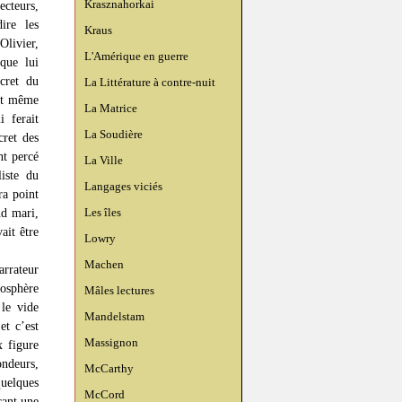
Krasznahorkai
cteurs,
dire les
Kraus
Olivier,
L'Amérique en guerre
que lui
cret du
La Littérature à contre-nuit
ant même
La Matrice
i ferait
La Soudière
cret des
nt percé
La Ville
iste du
Langages viciés
ra point
Les îles
nd mari,
ait être
Lowry
Machen
arrateur
mosphère
Mâles lectures
le vide
Mandelstam
et c’est
Massignon
x figure
ondeurs,
McCarthy
quelques
McCord
çant une