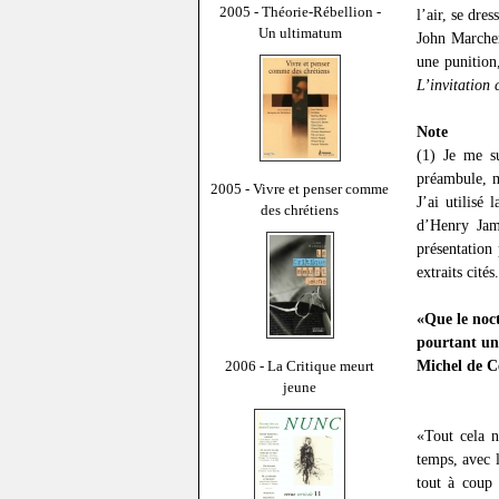
2005 - Théorie-Rébellion -
l’air, se dre
Un ultimatum
John Marcher
une punition,
L’invitation c
Note
(1) Je me s
préambule, m
2005 - Vivre et penser comme
J’ai utilisé
des chrétiens
d’Henry Ja
présentation
extraits cités.
«Que le noct
pourtant une
Michel de C
2006 - La Critique meurt
jeune
«Tout cela n
temps, avec l
tout à coup 