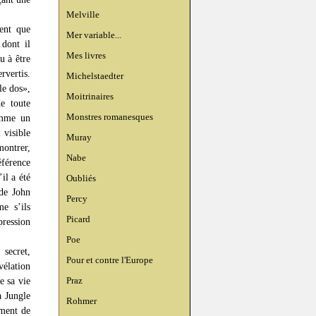
Melville
ent que
Mer variable...
dont il
Mes livres
u à être
rvertis.
Michelstaedter
le dos»,
Moitrinaires
e toute
Monstres romanesques
comme un
 visible
Muray
montrer,
Nabe
éférence
il a été
Oubliés
 de John
Percy
e s’ils
Picard
pression
Poe
secret,
Pour et contre l'Europe
vélation
Praz
e sa vie
a Jungle
Rohmer
ement de