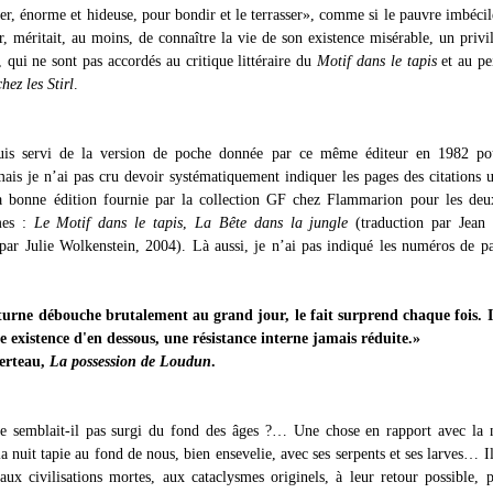
sser, énorme et hideuse, pour bondir et le terrasser», comme si le pauvre imbécil
, méritait, au moins, de connaître la vie de son existence misérable, un privi
 qui ne sont pas accordés au critique littéraire du
Motif dans le tapis
et au pe
hez les Stirl
.
uis servi de la version de poche donnée par ce même éditeur en 1982 p
ais je n’ai pas cru devoir systématiquement indiquer les pages des citations ut
 la bonne édition fournie par la collection GF chez Flammarion pour les deu
mes :
Le Motif dans le tapis
,
La Bête dans la jungle
(traduction par Jean 
 par Julie Wolkenstein, 2004). Là aussi, je n’ai pas indiqué les numéros de p
urne débouche brutalement au grand jour, le fait surprend chaque fois. Il
 existence d'en dessous, une résistance interne jamais réduite.»
erteau,
La possession de Loudun
.
e semblait-il pas surgi du fond des âges ?… Une chose en rapport avec la 
a nuit tapie au fond de nous, bien ensevelie, avec ses serpents et ses larves… I
aux civilisations mortes, aux cataclysmes originels, à leur retour possible, 