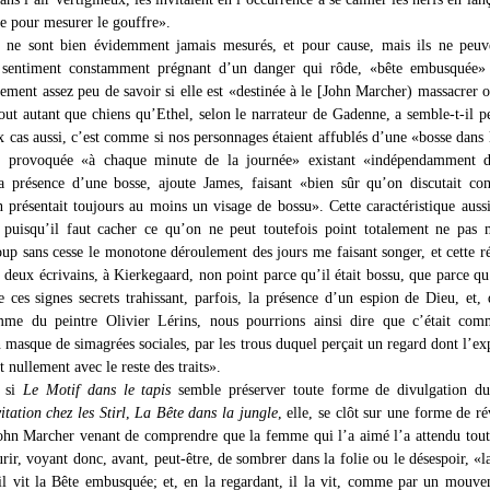
e pour mesurer le gouffre».
s ne sont bien évidemment jamais mesurés, et pour cause, mais ils ne peuv
e sentiment constamment prégnant d’un danger qui rôde, «bête embusquée» 
ement assez peu de savoir si elle est «destinée à le [John Marcher) massacrer o
out autant que chiens qu’Ethel, selon le narrateur de Gadenne, a semble-t-il pe
x cas aussi, c’est comme si nos personnages étaient affublés d’une «bosse dans 
ce provoquée «à chaque minute de la journée» existant «indépendamment d
la présence d’une bosse, ajoute James, faisant «bien sûr qu’on discutait 
n présentait toujours au moins un visage de bossu». Cette caractéristique aussi
, puisqu’il faut cacher ce qu’on ne peut toutefois point totalement ne pas 
oup sans cesse le monotone déroulement des jours me faisant songer, et cette r
 deux écrivains, à Kierkegaard, non point parce qu’il était bossu, que parce qu’
e ces signes secrets trahissant, parfois, la présence d’un espion de Dieu, et,
me du peintre Olivier Lérins, nous pourrions ainsi dire que c’était comm
 masque de simagrées sociales, par les trous duquel perçait un regard dont l’ex
t nullement avec le reste des traits».
, si
Le Motif dans le tapis
semble préserver toute forme de divulgation du 
itation chez les Stirl
,
La Bête dans la jungle
, elle, se clôt sur une forme de ré
ohn Marcher venant de comprendre que la femme qui l’a aimé l’a attendu tout
ir, voyant donc, avant, peut-être, de sombrer dans la folie ou le désespoir, «l
 il vit la Bête embusquée; et, en la regardant, il la vit, comme par un mouv