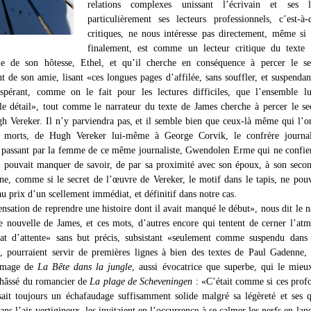
relations complexes unissant l’écrivain et ses le
particulièrement ses lecteurs professionnels, c’est-à-
critiques, ne nous intéresse pas directement, même si 
finalement, est comme un lecteur critique du texte 
ie de son hôtesse, Ethel, et qu’il cherche en conséquence à percer le se
 de son amie, lisant «ces longues pages d’affilée, sans souffler, et suspend
spérant, comme on le fait pour les lectures difficiles, que l’ensemble lu
e détail», tout comme le narrateur du texte de James cherche à percer le se
gh Vereker. Il n’y parviendra pas, et il semble bien que ceux-là même qui l’o
s, morts, de Hugh Vereker lui-même à George Corvik, le confrère journal
n passant par la femme de ce même journaliste, Gwendolen Erme qui ne confie
e pouvait manquer de savoir, de par sa proximité avec son époux, à son seco
e, comme si le secret de l’œuvre de Vereker, le motif dans le tapis, ne pouv
u prix d’un scellement immédiat, et définitif dans notre cas.
sensation de reprendre une histoire dont il avait manqué le début», nous dit le n
e nouvelle de James, et ces mots, d’autres encore qui tentent de cerner l’at
at d’attente» sans but précis, subsistant «seulement comme suspendu dans 
, pourraient servir de premières lignes à bien des textes de Paul Gadenne, 
 image de
La Bête dans la jungle
, aussi évocatrice que superbe, qui le mieu
châssé du romancier de
La plage de Scheveningen
: «C’était comme si ces prof
sait toujours un échafaudage suffisamment solide malgré sa légèreté et ses 
dans l’air vertigineux, les invitaient en l’occurrence à se calmer les nerfs en lan