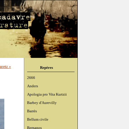
uretz »
Repères
2666
Anders
Apologia pro Vita Kurtzii
Barbey d'Aurevilly
Barrès
Bellum civile
Bernanos