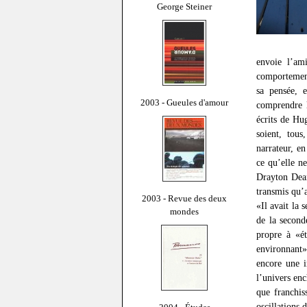
George Steiner
envoie l’am
comportement
sa pensée, e
2003 - Gueules d'amour
comprendre l
écrits de Hu
soient, tou
narrateur, e
ce qu’elle n
Drayton Dean
transmis qu’a
2003 - Revue des deux
«Il avait la 
mondes
de la second
propre à «ét
environnant»
encore une
l’univers en
que franchis
oscillations 