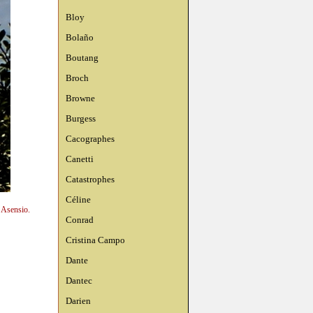
Bloy
Bolaño
Boutang
Broch
Browne
Burgess
Cacographes
Canetti
Catastrophes
Céline
n Asensio.
Conrad
Cristina Campo
Dante
Dantec
Darien