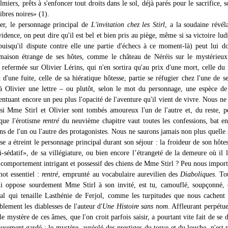
lmiers, prêts à s'enfoncer tout droits dans le sol, déjà parés pour le sacrifice, s
ibres noires» (1).
er, le personnage principal de
L'invitation chez les Stirl
, a la soudaine révél
vidence, on peut dire qu'il est bel et bien pris au piège, même si sa victoire lud
uisqu'il dispute contre elle une partie d'échecs à ce moment-là) peut lui d
maison étrange de ses hôtes, comme le château de Néréis sur le mystérieux
e refermée sur Olivier Lérins, qui n'en sortira qu'au prix d'une mort, celle du
d'une fuite, celle de sa hiératique hôtesse, partie se réfugier chez l'une de s
à Olivier une lettre – ou plutôt, selon le mot du personnage, une espèce de
entuant encore un peu plus l'opacité de l'aventure qu'il vient de vivre. Nous ne
 si Mme Stirl et Olivier sont tombés amoureux l'un de l'autre et, du reste, 
que l'érotisme
rentré
du neuvième chapitre vaut toutes les confessions, bat e
ns de l'un ou l'autre des protagonistes. Nous ne saurons jamais non plus quelle 
e a étreint le personnage principal durant son séjour : la froideur de son hôtess
i-sédatif», de sa villégiature, ou bien encore l’étrangeté de la demeure où il 
e comportement intrigant et possessif des chiens de Mme Stirl ? Peu nous import
 mot essentiel :
rentré
, emprunté au vocabulaire aurevilien des
Diaboliques
. To
ui oppose sourdement Mme Stirl à son invité, est tu, camouflé, soupçonné, 
 qui tenaille Lasthénie de Ferjol, comme les turpitudes que nous cachent 
blement les diablesses de l'auteur d'
Une Histoire sans nom
. Affleurant perpétu
 le mystère de ces âmes, que l'on croit parfois saisir, a pourtant vite fait de se 
ousement gardé : le mystère, auréolé des prestiges du torve et du louche, n'est 