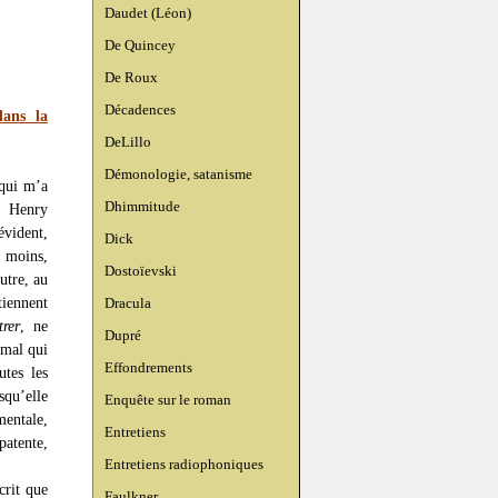
Daudet (Léon)
De Quincey
De Roux
Décadences
ans la
DeLillo
Démonologie, satanisme
qui m’a
Dhimmitude
e Henry
évident,
Dick
u moins,
Dostoïevski
utre, au
iennent
Dracula
rer
, ne
Dupré
 mal qui
Effondrements
utes les
squ’elle
Enquête sur le roman
mentale,
Entretiens
patente,
Entretiens radiophoniques
crit que
Faulkner