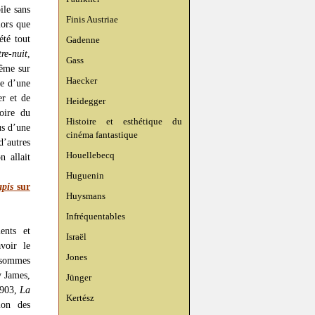
ile sans
Finis Austriae
lors que
été tout
Gadenne
tre-nuit
,
Gass
même sur
Haecker
te d’une
er et de
Heidegger
oire du
Histoire et esthétique du
us d’une
cinéma fantastique
d’autres
Houellebecq
n allait
Huguenin
apis
sur
Huysmans
Infréquentables
ents et
Israël
avoir le
Jones
s sommes
y James,
Jünger
1903,
La
Kertész
ion des