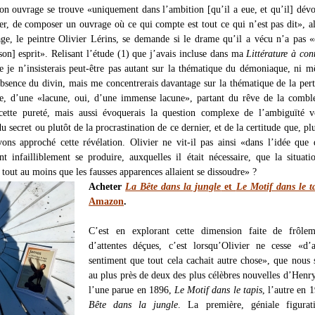
 son ouvrage se trouve «uniquement dans l’ambition [qu’il a eue, et qu’il] dévo
rier, de composer un ouvrage où ce qui compte est tout ce qui n’est pas dit», a
ge, le peintre Olivier Lérins, se demande si le drame qu’il a vécu n’a pas «
son] esprit». Relisant l’étude (1) que j’avais incluse dans ma
Littérature à con
e je n’insisterais peut-être pas autant sur la thématique du démoniaque, ni 
absence du divin, mais me concentrerais davantage sur la thématique de la per
e, d’une «lacune, oui, d’une immense lacune», partant du rêve de la combl
cette pureté, mais aussi évoquerais la question complexe de l’ambiguïté v
du secret ou plutôt de la procrastination de ce dernier, et de la certitude que, pl
vons approché cette révélation. Olivier ne vit-il pas ainsi «dans l’idée que 
nt infailliblement se produire, auxquelles il était nécessaire, que la situatio
u tout au moins que les fausses apparences allaient se dissoudre» ?
Acheter
La Bête dans la jungle
et
Le Motif dans le t
Amazon
.
C’est en explorant cette dimension faite de frôlem
d’attentes déçues, c’est lorsqu’Olivier ne cesse «d’
sentiment que tout cela cachait autre chose», que nou
au plus près de deux des plus célèbres nouvelles d’Henr
l’une parue en 1896,
Le Motif dans le tapis
, l’autre en 
Bête dans la jungle
. La première, géniale figurat