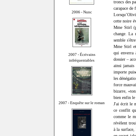
troncs des pa
carapace de f
2006 - Nunc
Lorsqu’Olivi
cette noire é
Mme Stirl (p
change. La 
semble s'êtr
Mme Stirl et 
qui enverra 
2007 - Écrivains
dossier – acc
infréquentables
ainsi jamais
importe puis
les dénégatio
force mauvais
bizarre, «ton
bien enfin l
2007 - Enquête sur le roman
J'ai écrit le
ce conflit q
comme le mal
révèlent trou
à la surface,
en secret jal