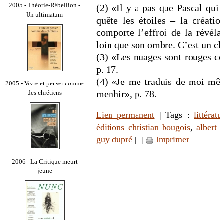
2005 - Théorie-Rébellion -
(2) «Il y a pas que Pascal qui
Un ultimatum
quête les étoiles – la créat
comporte l’effroi de la révé
loin que son ombre. C’est un ch
(3) «Les nuages sont rouges 
p. 17.
(4) «Je me traduis de moi-mê
2005 - Vivre et penser comme
menhir», p. 78.
des chrétiens
Lien permanent
| Tags :
littérat
éditions christian bougois
,
albert
guy dupré
|
|
Imprimer
2006 - La Critique meurt
jeune