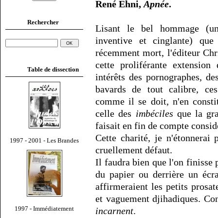
René Ehni,
Apnée
.
Rechercher
Lisant le bel hommage (un
inventive et cinglante) q
récemment mort, l'éditeur Chri
cette proliférante extensio
Table de dissection
intérêts des pornographes, des
bavards de tout calibre, ces
comme il se doit, n'en consti
celle des
imbéciles
que la gra
faisait en fin de compte cons
Cette charité, je n'étonnerai
1997 - 2001 - Les Brandes
cruellement défaut.
Il faudra bien que l'on finisse
du papier ou derrière un écr
affirmeraient les petits prosa
et vaguement djihadiques. Cont
1997 - Immédiatement
incarnent
.