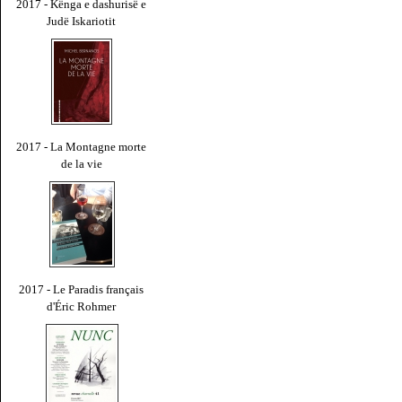
2017 - Kënga e dashurisë e
Judë Iskariotit
2017 - La Montagne morte
de la vie
2017 - Le Paradis français
d'Éric Rohmer