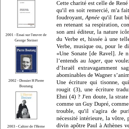
Cette charité est celle de Ren
qu'il en soit remercié, m'a fai
foudroyant,
Apnée
qu'il faut b
en retenant sa respiration, c
son ami éditeur, la nature icô
2001 - Essai sur l'œuvre de
du Verbe et, hissée à une tel
George Steiner
Verbe, musique ou, pour le d
«Une Sonate [de Ravel]. Je n
l’entends au
lager
, que voule
d’Israël extravagamment sag
abominables de Wagner s’anime
2002 - Dossier H Pierre
Une écriture qui tisonne, qu
Boutang
rougit (3), une écriture tra
Ehni (4) ? J'en doute, la strat
comme un Guy Dupré, comme to
trouble, qu'il s'agira de pu
nécessité intérieure, la vôtre,
divin apôtre Paul à Athènes ve
2003 - Cahier de l'Herne