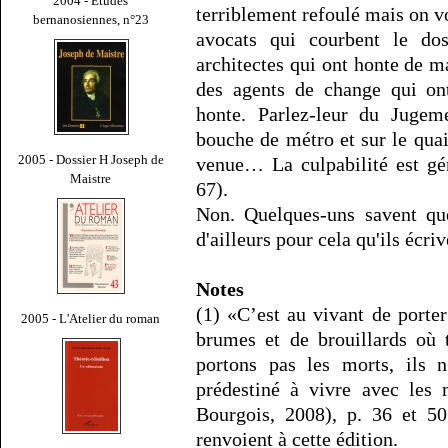
2004 - Études
terriblement refoulé mais on vo
bernanosiennes, n°23
avocats qui courbent le do
architectes qui ont honte de m
des agents de change qui ont
honte. Parlez-leur du Jugeme
bouche de métro et sur le quai
2005 - Dossier H Joseph de
venue… La culpabilité est gén
Maistre
67).
Non. Quelques-uns savent que 
d'ailleurs pour cela qu'ils écriv
Notes
(1) «C’est au vivant de porte
2005 - L'Atelier du roman
brumes et de brouillards où 
portons pas les morts, ils n
prédestiné à vivre avec les
Bourgois, 2008), p. 36 et 50
renvoient à cette édition.