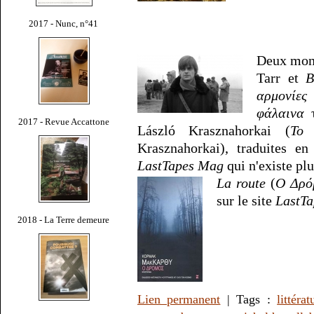
2017 - Nunc, n°41
Deux mon
Tarr et
B
αρμονίες
φάλαινα
τ
2017 - Revue Accattone
László Krasznahorkai (
Το 
Krasznahorkai), traduites en
LastTapes Mag
qui n'existe plu
La route
(
Ο Δρό
sur le site
LastT
2018 - La Terre demeure
Lien permanent
| Tags :
littérat