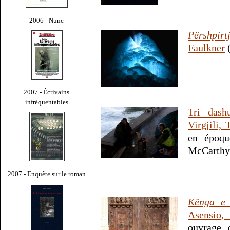
2006 - Nunc
Përshpir
Faulkner
2007 - Écrivains
infréquentables
Tri dash
Virgjili,
en époqu
McCarthy
2007 - Enquête sur le roman
Kënga e 
Asensio,
ouvrage