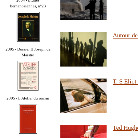
2004 - Études
bernanosiennes, n°23
Autour de
2005 - Dossier H Joseph de
Maistre
T. S Eliot
2005 - L'Atelier du roman
Ted Hughe