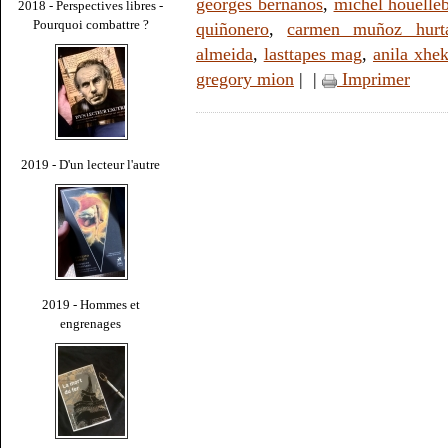
georges bernanos
,
michel houelle
2018 - Perspectives libres -
Pourquoi combattre ?
quiñonero
,
carmen muñoz hurt
almeida
,
lasttapes mag
,
anila xhek
gregory mion
|
|
Imprimer
2019 - D'un lecteur l'autre
2019 - Hommes et
engrenages