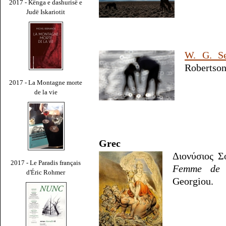
2017 - Kënga e dashurisë e
Judë Iskariotit
W. G. S
Robertson
2017 - La Montagne morte
de la vie
Grec
Διονύσιος 
2017 - Le Paradis français
Femme de 
d'Éric Rohmer
Georgiou.