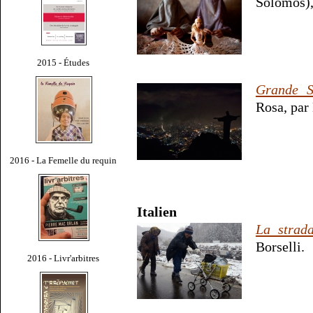
Solomos),
2015 - Études
Grande S
Rosa, par 
2016 - La Femelle du requin
Italien
La strad
Borselli.
2016 - Livr'arbitres