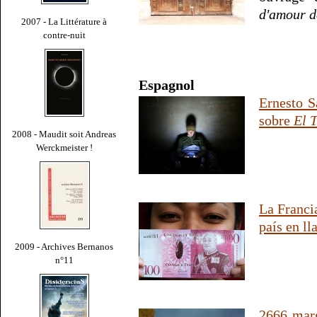
d'amour d
2007 - La Littérature à
contre-nuit
Espagnol
Ernesto S
sobre
El 
2008 - Maudit soit Andreas
Werckmeister !
La Franci
país en l
2009 - Archives Bernanos
n°11
2666 marg