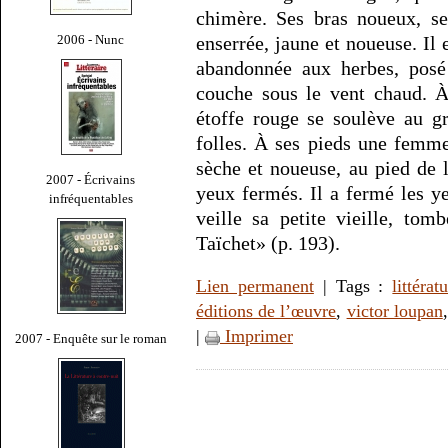
chimère. Ses bras noueux, se
2006 - Nunc
enserrée, jaune et noueuse. Il 
abandonnée aux herbes, posé 
couche sous le vent chaud. À
étoffe rouge se soulève au g
folles. À ses pieds une femme 
sèche et noueuse, au pied de l
2007 - Écrivains
yeux fermés. Il a fermé les ye
infréquentables
veille sa petite vieille, to
Taïchet» (p. 193).
Lien permanent
| Tags :
littérat
éditions de l’œuvre
,
victor loupan
|
Imprimer
2007 - Enquête sur le roman