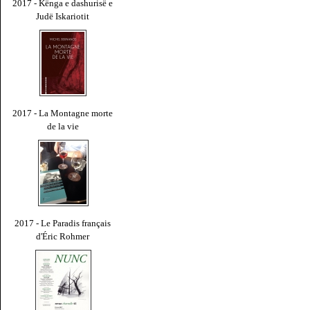
2017 - Kënga e dashurisë e
Judë Iskariotit
2017 - La Montagne morte
de la vie
2017 - Le Paradis français
d'Éric Rohmer