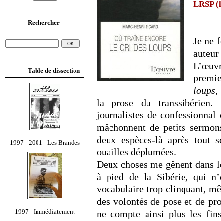
LRSP (l
Rechercher
Je ne 
auteur
L’œuv
Table de dissection
premie
loups
,
la prose du transsibérien.
journalistes de confessionnal
mâchonnent de petits sermons
deux espèces-là après tout s
1997 - 2001 - Les Brandes
ouailles déplumées.
Deux choses me gênent dans le 
à pied de la Sibérie, qui n’
vocabulaire trop clinquant, mê
des volontés de pose et de pr
1997 - Immédiatement
ne compte ainsi plus les fin