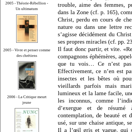
2005 - Théorie-Rébellion -
trouble, aime des femmes, pu
Un ultimatum
dans la Zone (cf. p. 165), com
Christ, perdu en cours de che
nature ou dans une lettre re
s’agisse décidément du Christ
ses propres miracles (cf. pp. 2
Il faut donc partir, et vite. «R
2005 - Vivre et penser comme
compagnons éphémères, appelé
des chrétiens
que tu vois… Ce n’est pas u
Effectivement, ce n’en est pa
insectes et les bêtes où po
vieillards parfois mais mari
lumineux et la lame facile, u
2006 - La Critique meurt
les inconnus, comme l’indi
jeune
d’exergue et de résumé à
contemplation, de beauté et 
usé, sur une chaise antique, se
Il a l’œil gris et vague, q