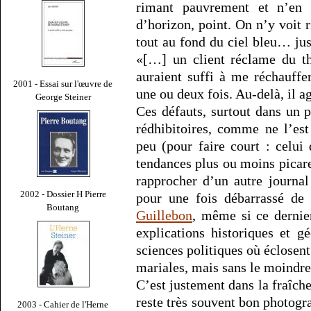
rimant pauvrement et n’en
d’horizon, point. On n’y voit r
tout au fond du ciel bleu… jus
«[…] un client réclame du th
auraient suffi à me réchauffe
2001 - Essai sur l'œuvre de
une ou deux fois. Au-delà, il 
George Steiner
Ces défauts, surtout dans un 
rédhibitoires, comme ne l’es
peu (pour faire court : celui
tendances plus ou moins picare
rapprocher d’un autre journa
2002 - Dossier H Pierre
pour une fois débarrassé de 
Boutang
Guillebon
, même si ce dernie
explications historiques et gé
sciences politiques où éclosen
mariales, mais sans le moindr
C’est justement dans la fraîch
reste très souvent bon photogra
2003 - Cahier de l'Herne