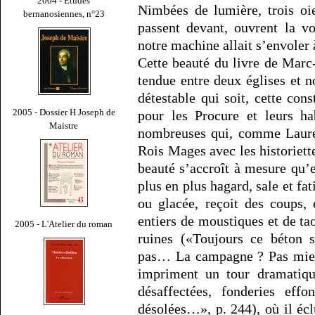
2004 - Études
Nimbées de lumière, trois oie
bernanosiennes, n°23
passent devant, ouvrent la v
notre machine allait s’envoler 
Cette beauté du livre de Marc
tendue entre deux églises et n
détestable qui soit, cette cons
2005 - Dossier H Joseph de
pour les Procure et leurs ha
Maistre
nombreuses qui, comme Lauren
Rois Mages avec les historiett
beauté s’accroît à mesure qu’el
plus en plus hagard, sale et fa
ou glacée, reçoit des coups,
entiers de moustiques et de ta
2005 - L'Atelier du roman
ruines («Toujours ce béton s
pas… La campagne ? Pas mieux
impriment un tour dramatiqu
désaffectées, fonderies effo
désolées…», p. 244), où il éc