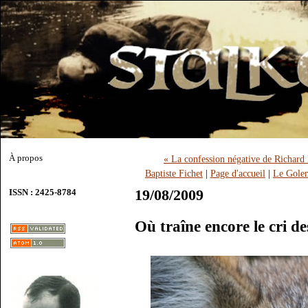
À propos
« La confession négative de Richard 
Baptiste Fichet
|
Page d'accueil
|
Le Golem
19/08/2009
ISSN : 2425-8784
Où traîne encore le cri d