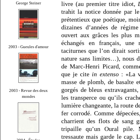
livre (au premier titre idiot,
George Steiner
trahit la notice donnée par l
prétentieux que poétique, moi
dizaines d’années de régim
ouvert aux grâces les plus m
échangés en français, une 
2003 - Gueules d'amour
taciturnes que l’on dirait sort
nature sans limites…), nous d
de Marc-Henri Picard, comme 
que je cite
in extenso
: «La v
masse de plomb, de basalte et 
gorgés de bleus extravagants,
2003 - Revue des deux
mondes
les transperce ou qu’ils crach
lumière changeante, la route d
fer corrodé. Comme dépecées, 
charrient des flots de sang g
tripaille qu’un Oural pile.
tressaute mais garde le cap. L