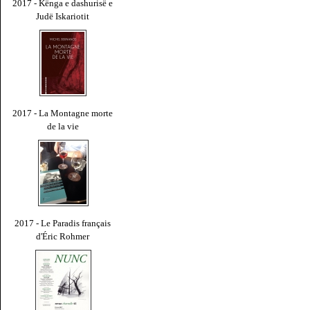
2017 - Kënga e dashurisë e
Judë Iskariotit
2017 - La Montagne morte
de la vie
2017 - Le Paradis français
d'Éric Rohmer