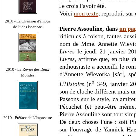
Je crois l'avoir été.
Voici
mon texte
, reproduit sur 
2010 - La Chanson d'amour
de Judas Iscariote
Pierre Assouline, dans
un pap
ridicules à foison, fautes au
nom de Mme. Annette Wievio
Livres
le jeudi 21 janvier 20
Livres
, affirme que, en plus d
enthousiaste a accueilli le rom
2010 - La Revue des Deux
d'Annette Wievorka [
sic
], sp
Mondes
o
L'Histoire
(n
349, janvier 20
son de cloche différent mais un
Passons sur le style, calamite
Pécuchet (et peut-être même,
Pierre Assouline sont tout sim
2010 - Préface de L'Imposture
De deux choses l'une : soit Pi
sur l'ouvrage de Yannick Haen