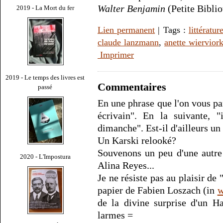
Walter Benjamin
(Petite Biblio
2019 - La Mort du fer
Lien permanent
| Tags :
littératur
claude lanzmann
,
anette wiervior
Imprimer
2019 - Le temps des livres est
Commentaires
passé
En une phrase que l'on vous pa
écrivain". En la suivante, 
dimanche". Est-il d'ailleurs un
Un Karski relooké?
Souvenons un peu d'une autre 
2020 - L'Impostura
Alina Reyes...
Je ne résiste pas au plaisir de 
papier de Fabien Loszach (in
w
de la divine surprise d'un H
larmes =