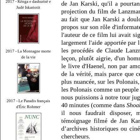
2017 - Kënga e dashurisë e
de Jan Karski, qu'il a pourta
Judë Iskariotit
projection du film de Lanzma
au fait que Jan Karski a doul
propos sur son rôle d'informa
l'auteur de ce film lui avait si
largement l'aide apportée par l
les procédés de Claude Lanzm
2017 - La Montagne morte
leçon, plutôt aigrie, d'un ho
de la vie
le livre d'Haenel, non par amo
de la vérité, mais parce que c
plus nuancée, sur les Polonais
les Polonais comme un peuple t
nous puissions à notre tour jug
2017 - Le Paradis français
40 minutes (comme dans
Shoa
d'Éric Rohmer
il nous faudrait disposer,
témoignage filmé de Jan Kars
d’archives historiques ou cin
chercheurs.