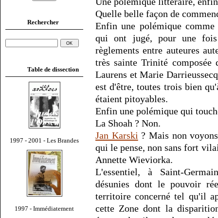
Une polémique littéraire, enfin
Quelle belle façon de commence
Rechercher
Enfin une polémique comme le
qui ont jugé, pour une fois
règlements entre auteures aut
très sainte Trinité composé
Table de dissection
Laurens et Marie Darrieussecq
est d'être, toutes trois bien qu
étaient pitoyables.
Enfin une polémique qui touche 
La Shoah ? Non.
Jan Karski
? Mais non voyons 
1997 - 2001 - Les Brandes
qui le pense, non sans fort vila
Annette Wieviorka.
L'essentiel, à Saint-Germain
désunies dont le pouvoir rée
territoire concerné tel qu'il a
cette Zone dont la disparitio
1997 - Immédiatement