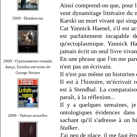
Ainsi comprend-on que, pour le
veut dynamitage littéraire du 
2009 - Disidencias
Karski un mort vivant qui singe
Car Yannick Haenel, s'il est a
est parfaitement incapable d
qu'ectoplasmique. Yannick Ha
jamais écrit un seul livre vivan
En une phrase que l'on me par
2009 - O pensamento tornado
n'est pas un écrivain.
dança. Estudos em torno de
George Steiner
Il n'est pas même un historien
Il est à l'histoire, m'écriva
est à Stendhal. La comparaison
paraît, à la réflexion...
Il y a quelques semaines, je
ontologiques évidences dan
2009 - Valeurs actuelles
sachant qu'il s'adresse à un b
Stalker
.
J'ai peu de place, il me faut êtr