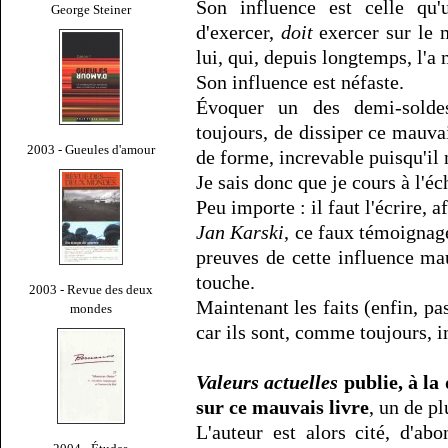
Son influence est celle qu'
George Steiner
d'exercer,
doit
exercer sur le 
lui, qui, depuis longtemps, l'a
Son influence est néfaste.
Évoquer un des demi-soldes 
toujours, de dissiper ce mauvai
2003 - Gueules d'amour
de forme, increvable puisqu'il
Je sais donc que je cours à l'éc
Peu importe : il faut l'écrire, 
Jan Karski
, ce faux témoignage
preuves de cette influence mau
touche.
2003 - Revue des deux
Maintenant les faits (enfin, pa
mondes
car ils sont, comme toujours, 
Valeurs actuelles
publie, à la
sur ce mauvais livre
, un de pl
L'auteur est alors cité, d'ab