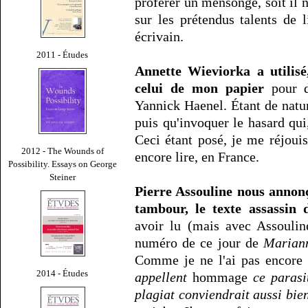
proférer un mensonge, soit il n
sur les prétendus talents de 
écrivain.
2011 - Études
Annette Wieviorka a utilis
celui de mon papier
pour d
Yannick Haenel. Étant de natur
puis qu'invoquer le hasard qui,
Ceci étant posé, je me réjoui
2012 - The Wounds of
encore lire, en France.
Possibility. Essays on George
Steiner
Pierre Assouline nous annonç
tambour, le texte assassi
avoir lu (mais avec Assouline
numéro de ce jour de
Marian
Comme je ne l'ai pas encore l
2014 - Études
appellent
hommage
ce parasi
plagiat conviendrait aussi bi