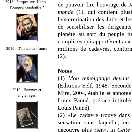
2018 - Perspectives libres -
de pouvoir lire l'ouvrage de 
Pourquoi combattre ?
monde
(1), qui contient plus
l'extermination des Juifs et le
de sensibiliser les dirigeant
planète au sort du peuple ju
complices qui apportèrent aux 
millions de cadavres, confo
2019 - D'un lecteur l'autre
(2).
Notes
(1)
Mon témoignage devant l
(Éditions Self, 1948. Seconde
2019 - Hommes et
Mire, 2004, établie et annotée
engrenages
Louis Panné, préface intitul
Louis Panné).
(2) «Le cadavre trouvé dans 
sensation sans laquelle, e
découvre plus rien», in
Cette