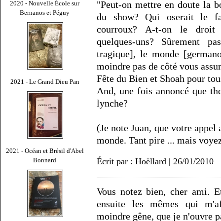
"Peut-on mettre en doute la bo
2020 - Nouvelle École sur
Bernanos et Péguy
du show? Qui oserait le fa
courroux? A-t-on le droit
quelques-uns? Sûrement pa
tragique], le monde [germano
moindre pas de côté vous assur
Fête du Bien et Shoah pour tous 
2021 - Le Grand Dieu Pan
And, une fois annoncé que th
lynche?
(Je note Juan, que votre appel
monde. Tant pire ... mais voyez 
2021 - Océan et Brésil d'Abel
Écrit par : Hoëllard | 26/01/2010
Bonnard
Vous notez bien, cher ami. E
ensuite les mêmes qui m'af
moindre gêne, que je n'ouvre p