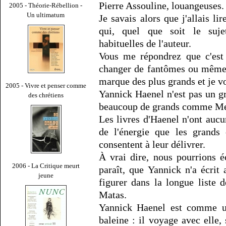
Pierre Assouline, louangeuses.
2005 - Théorie-Rébellion -
Un ultimatum
Je savais alors que j'allais l
qui, quel que soit le suje
habituelles de l'auteur.
Vous me répondrez que c'est 
changer de fantômes ou même c
marque des plus grands et je vo
2005 - Vivre et penser comme
Yannick Haenel n'est pas un g
des chrétiens
beaucoup de grands comme Mel
Les livres d'Haenel n'ont aucu
de l'énergie que les grands 
consentent à leur délivrer.
À vrai dire, nous pourrions é
2006 - La Critique meurt
paraît, que Yannick n'a écrit 
jeune
figurer dans la longue liste 
Matas.
Yannick Haenel est comme un
baleine : il voyage avec elle, s