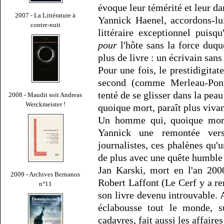
évoque leur témérité et leur da
2007 - La Littérature à
Yannick Haenel, accordons-lui
contre-nuit
littéraire exceptionnel puisqu
pour
l'hôte sans la force duquel
plus de livre : un écrivain sans 
Pour une fois, le prestidigitat
second (comme Merleau-Pont
tenté de se glisser dans la pe
2008 - Maudit soit Andreas
Werckmeister !
quoique mort, paraît plus vivan
Un homme qui, quoique mort,
Yannick une remontée vers
journalistes, ces phalènes qu'
de plus avec une quête humble 
Jan Karski, mort en l'an 2000
2009 - Archives Bernanos
Robert Laffont (Le Cerf y a r
n°11
son livre devenu introuvable.
éclabousse tout le monde, su
cadavres, fait aussi les affaire