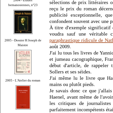
2004 - Études
sélections de prix littéraires o
bernanosiennes, n°23
reçu le prix du roman décern
publicité exceptionnelle, que
confondent souvent avec une pr
À titre d'exemple significatif 
voudra sauf une véritable cr
paraphrastique ridicule de Na
2005 - Dossier H Joseph de
Maistre
août 2009.
J'ai lu tous les livres de Yann
et jumeau cacographique, Fran
début d'article, de rappeler
Sollers et ses séides.
J'ai même lu le livre que Ha
2005 - L'Atelier du roman
mains ou plutôt pieds.
Je savais donc ce que j'allais
Haenel, avant même de l'avoi
les critiques de journaliste
parfaitement incompétents éta