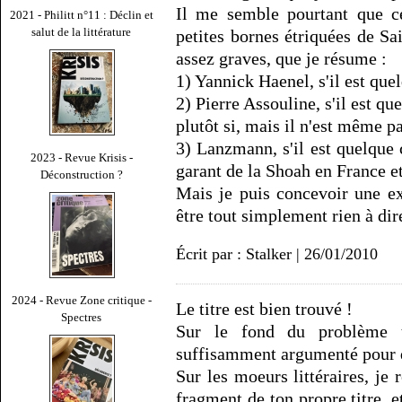
Il me semble pourtant que ce
2021 - Philitt n°11 : Déclin et
salut de la littérature
petites bornes étriquées de Sa
assez graves, que je résume :
1) Yannick Haenel, s'il est quel
2) Pierre Assouline, s'il est qu
plutôt si, mais il n'est même p
3) Lanzmann, s'il est quelque 
2023 - Revue Krisis -
garant de la Shoah en France e
Déconstruction ?
Mais je puis concevoir une exp
être tout simplement rien à dire
Écrit par : Stalker | 26/01/2010
2024 - Revue Zone critique -
Le titre est bien trouvé !
Spectres
Sur le fond du problème t
suffisamment argumenté pour qu
Sur les moeurs littéraires, je 
fragment de ton propre titre, e