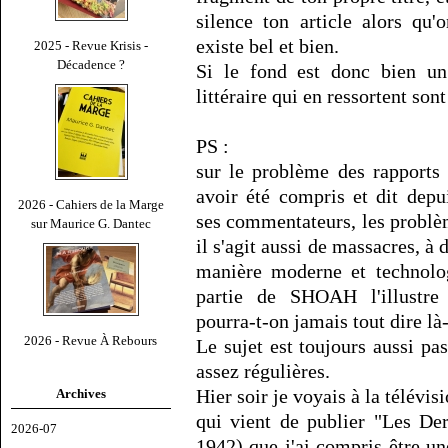
silence ton article alors qu'o
existe bel et bien.
2025 - Revue Krisis -
Décadence ?
Si le fond est donc bien un
littéraire qui en ressortent so
PS :
sur le problème des rapports e
avoir été compris et dit depu
2026 - Cahiers de la Marge
ses commentateurs, les problème
sur Maurice G. Dantec
il s'agit aussi de massacres, 
manière moderne et technolo
partie de SHOAH l'illustre
pourra-t-on jamais tout dire là
2026 - Revue À Rebours
Le sujet est toujours aussi pas
assez régulières.
Hier soir je voyais à la télév
Archives
qui vient de publier "Les De
2026-07
1942) que j'ai compris être u