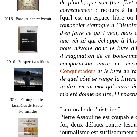
de plomb, que son fluet filet 
correctement :
recours à la fi
[qui] est un espace libre où
2016 - Pasqyra e te rrefyemit
romancier s'attaque à l'histoir
d'en faire ce qu'il veut, mais 
une vérité qui échappe à l'h
nous dévoile donc le livre d
d'imagination de ce bout-rimé
2016 - Perspectives libres
comparaison entre un écriv
Conquistadors
et le livre de Y
de quel côté se range la littéra
le dire en un mot qui caractér
m'a été donné de lire, l'impostu
2016 - Photographies :
Lumières de Haute-
La morale de l'histoire ?
Normandie
Pierre Assouline est coupable 
foi, deux défauts contre lesq
journalisme est suffisamment 