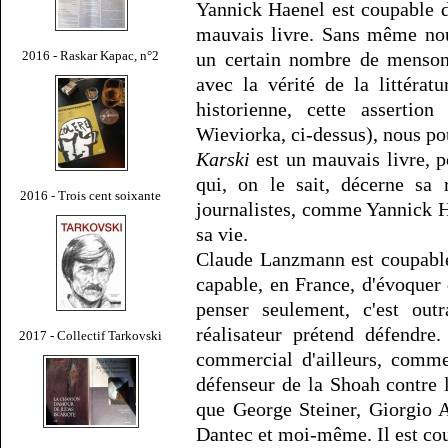
Yannick Haenel est coupable d'a
mauvais livre. Sans même nou
un certain nombre de mensong
2016 - Raskar Kapac, n°2
avec la vérité de la littérat
historienne, cette assertio
Wieviorka, ci-dessus), nous p
Karski
est un mauvais livre, po
qui, on le sait, décerne sa
2016 - Trois cent soixante
journalistes, comme Yannick Ha
sa vie.
Claude Lanzmann est coupable 
capable, en France, d'évoquer
penser seulement, c'est out
réalisateur prétend défendre
2017 - Collectif Tarkovski
commercial d'ailleurs, com
défenseur de la Shoah contre l
que George Steiner, Giorgio 
Dantec et moi-même. Il est cou