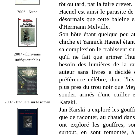
tôt ou tard, par la faire crever.
Haenel est ainsi le parasite d
2006 - Nunc
désormais que cette baleine e
d'Hermann Melville.
Son hôte étant quelque peu at
chiche et Yannick Haenel étant 
sa complexion le trahissent s
2007 - Écrivains
qu'il ne fait que grimer l'h
infréquentables
besoin des lumières de la ra
auteur sans livres a décidé 
préférence célèbre, dont l'hi
plus près du trou noir que Mey
sonder, armés d'une cuiller 
Karski.
2007 - Enquête sur le roman
Jan Karski a exploré les gouff
que de raconter, au chaud dans
ont exploré les gouffres, so
surtout, en sont remontés, à