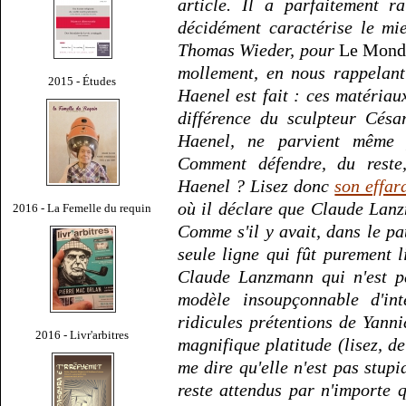
article. Il a parfaitement r
décidément caractérise le mi
Thomas Wieder, pour
Le Mon
mollement, en nous rappelant
2015 - Études
Haenel est fait : ces matériau
différence du sculpteur César,
Haenel, ne parvient même 
Comment défendre, du reste
Haenel ? Lisez donc
son effar
où il déclare que Claude Lanz
2016 - La Femelle du requin
Comme s'il y avait, dans le p
seule ligne qui fût purement 
Claude Lanzmann qui n'est pa
modèle insoupçonnable d'in
ridicules prétentions de Yann
2016 - Livr'arbitres
magnifique platitude (lisez, de
me dire qu'elle n'est pas stup
reste attendus par n'importe q