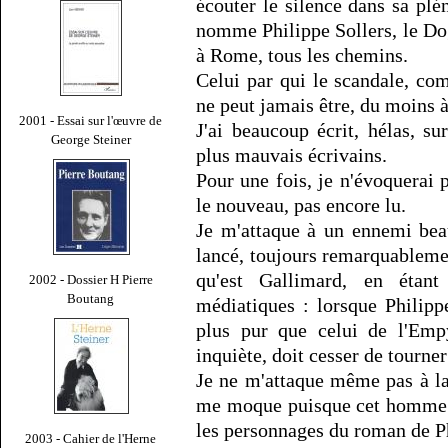
écouter le silence dans sa plén
nomme Philippe Sollers, le D
à Rome, tous les chemins.
Celui par qui le scandale, co
ne peut jamais être, du moins à
2001 - Essai sur l'œuvre de
J'ai beaucoup écrit, hélas, su
George Steiner
plus mauvais écrivains.
Pour une fois, je n'évoquerai
le nouveau, pas encore lu.
Je m'attaque à un ennemi bea
lancé, toujours remarquableme
qu'est Gallimard, en étan
2002 - Dossier H Pierre
Boutang
médiatiques : lorsque Philipp
plus pur que celui de l'Empy
inquiète, doit cesser de tourner
Je ne m'attaque même pas à la
me moque puisque cet homme q
les personnages du roman de Ph
2003 - Cahier de l'Herne