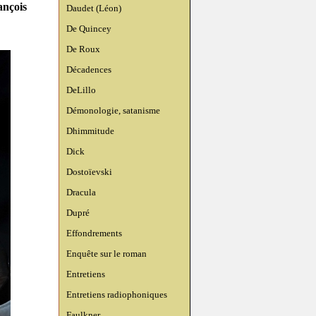
ançois
Daudet (Léon)
De Quincey
De Roux
Décadences
DeLillo
Démonologie, satanisme
Dhimmitude
Dick
Dostoïevski
Dracula
Dupré
Effondrements
Enquête sur le roman
Entretiens
Entretiens radiophoniques
Faulkner