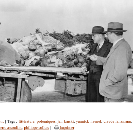
ent
| Tags :
littérature
,
polémiques
,
jan karski
,
yannick haenel
,
claude lanzmann
ierre assouline
,
philippe sollers
|
|
Imprimer