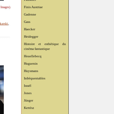
Finis Austriae
 Images).
Gadenne
Gass
karski
,
Haecker
Heidegger
Histoire et esthétique du
cinéma fantastique
Houellebecq
Huguenin
Huysmans
Infréquentables
Israël
Jones
Jünger
Kertész