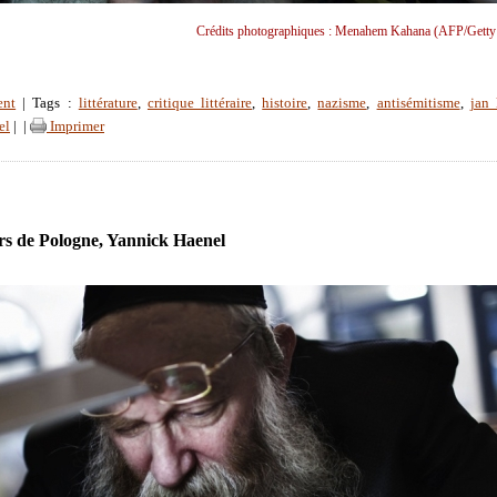
Crédits photographiques : Menahem Kahana (AFP/Getty
ent
| Tags :
littérature
,
critique littéraire
,
histoire
,
nazisme
,
antisémitisme
,
jan 
el
|
|
Imprimer
rs de Pologne, Yannick Haenel