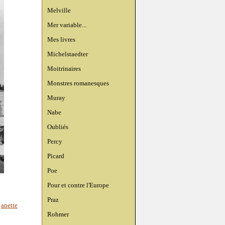
Melville
Mer variable...
Mes livres
Michelstaedter
Moitrinaires
Monstres romanesques
Muray
Nabe
Oubliés
Percy
Picard
Poe
Pour et contre l'Europe
Praz
,
anette
Rohmer