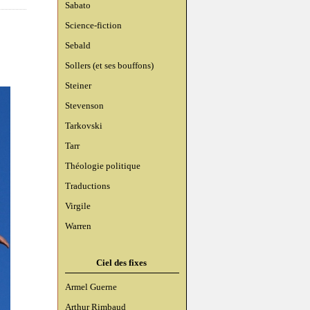
Sabato
Science-fiction
Sebald
Sollers (et ses bouffons)
Steiner
Stevenson
Tarkovski
Tarr
Théologie politique
Traductions
Virgile
Warren
Ciel des fixes
Armel Guerne
Arthur Rimbaud