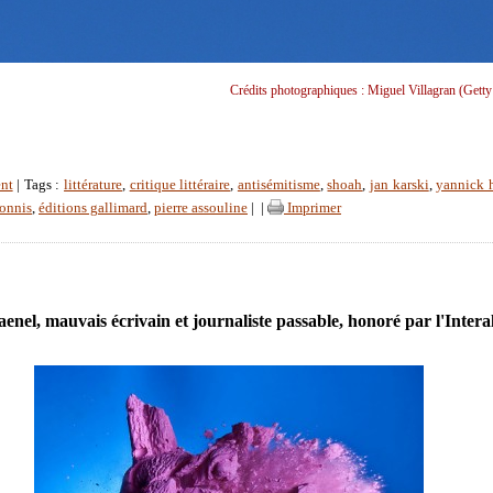
Crédits photographiques : Miguel Villagran (Getty
nt
| Tags :
littérature
,
critique littéraire
,
antisémitisme
,
shoah
,
jan karski
,
yannick 
ronnis
,
éditions gallimard
,
pierre assouline
|
|
Imprimer
nel, mauvais écrivain et journaliste passable, honoré par l'Interal