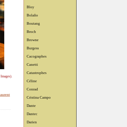
Bloy
Bolaño
Boutang
Broch
Browne
Burgess
Cacographes
Canetti
Catastrophes
 Images).
Céline
Conrad
laurent
Cristina Campo
Dante
Dantec
Darien