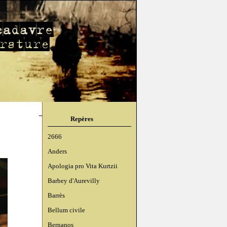
Repères
2666
Anders
Apologia pro Vita Kurtzii
Barbey d'Aurevilly
Barrès
Bellum civile
Bernanos