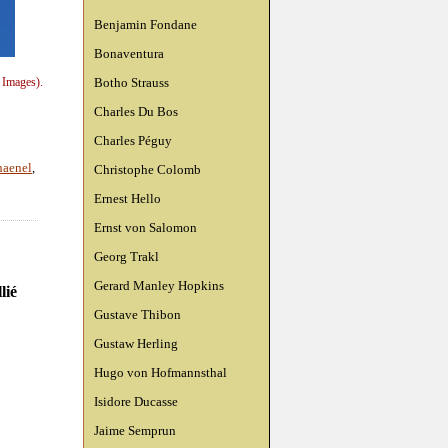
Benjamin Fondane
Bonaventura
Botho Strauss
 Images).
Charles Du Bos
Charles Péguy
haenel
,
Christophe Colomb
Ernest Hello
Ernst von Salomon
Georg Trakl
Gerard Manley Hopkins
lié
Gustave Thibon
Gustaw Herling
Hugo von Hofmannsthal
Isidore Ducasse
Jaime Semprun