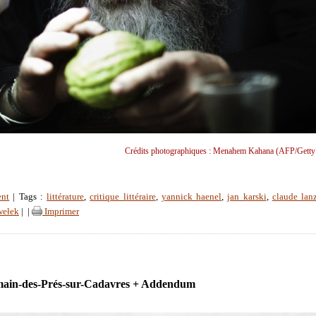
Crédits photographiques : Menahem Kahana (AFP/Getty
ent
| Tags :
littérature
,
critique littéraire
,
yannick haenel
,
jan karski
,
claude la
wełek
|
|
Imprimer
main-des-Prés-sur-Cadavres + Addendum