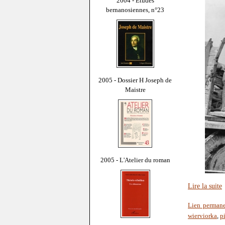
2004 - Études
bernanosiennes, n°23
2005 - Dossier H Joseph de
Maistre
2005 - L'Atelier du roman
Lire la suite
Lien perman
wierviorka
,
p