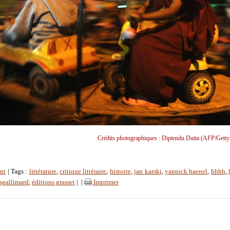
Crédits photographiques : Diptendu Dutta (AFP/Getty
nt
| Tags :
littérature
,
critique littéraire
,
histoire
,
jan karski
,
yannick haenel
,
hhhh
,
sgallimard
,
éditions grasset
|
|
Imprimer