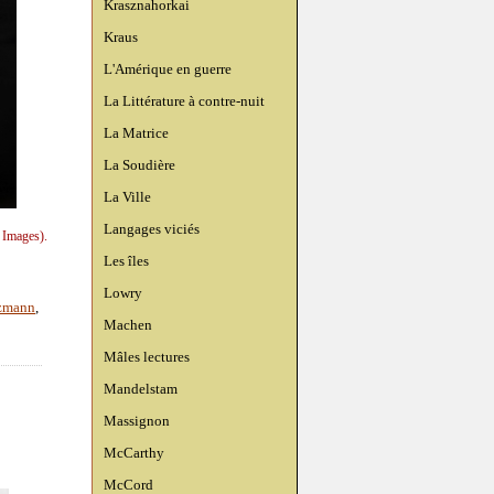
Krasznahorkai
Kraus
L'Amérique en guerre
La Littérature à contre-nuit
La Matrice
La Soudière
La Ville
Langages viciés
 Images).
Les îles
Lowry
nzmann
,
Machen
Mâles lectures
Mandelstam
Massignon
McCarthy
McCord